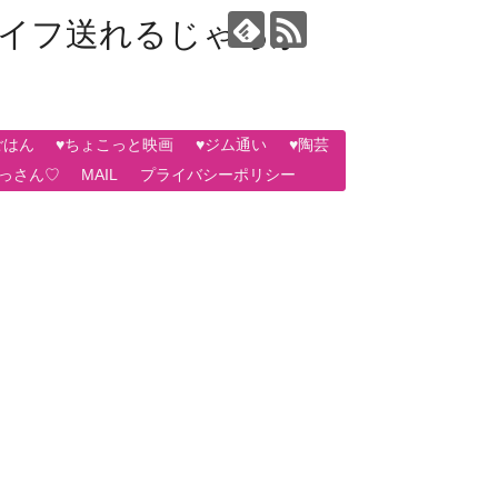
ライフ送れるじゃろか
ごはん
♥ちょこっと映画
♥ジム通い
♥陶芸
おっさん♡
MAIL
プライバシーポリシー