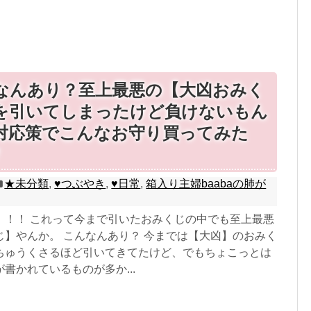
なんあり？至上最悪の【大凶おみく
を引いてしまったけど負けないもん
対応策でこんなお守り買ってみた
★未分類
,
♥つぶやき
,
♥日常
,
箱入り主婦baabaの肺が
！！！ これって今まで引いたおみくじの中でも至上最悪
じ】やんか。 こんなんあり？ 今までは【大凶】のおみく
ちゅうくさるほど引いてきてたけど、でもちょこっとは
書かれているものが多か...