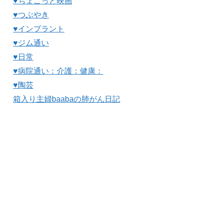
♥ちょこっと映画
♥つぶやき
♥インプラント
♥ジム通い
♥日常
♥病院通い：介護：健康：
♥陶芸
箱入り主婦baabaの肺がん日記