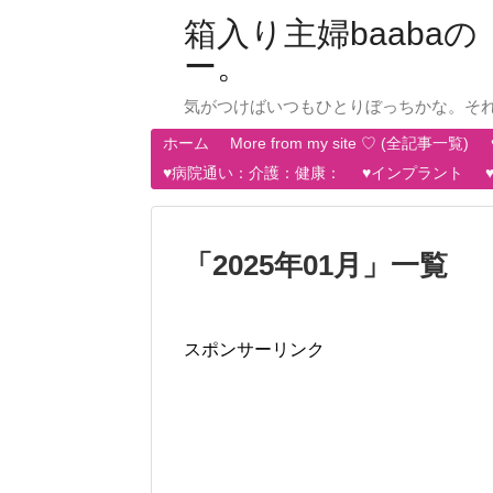
箱入り主婦baab
ー。
気がつけばいつもひとりぼっちかな。そ
ホーム
More from my site ♡ (全記事一覧)
♥病院通い：介護：健康：
♥インプラント
「
2025年01月
」
一覧
スポンサーリンク