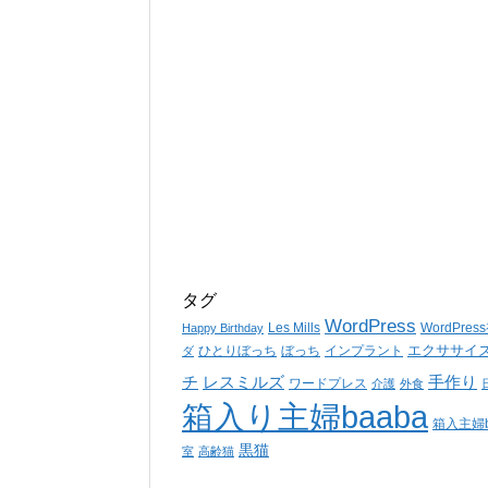
タグ
WordPress
Les Mills
WordPre
Happy Birthday
エクササイ
ひとりぼっち
ぼっち
インプラント
ダ
チ
レスミルズ
手作り
ワードプレス
介護
外食
箱入り主婦baaba
箱入主婦b
黒猫
室
高齢猫