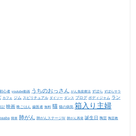
うちのおっさん
ss初心者
ずぼら
youtube動画
がん免疫療法
ずぼらサラ
ラン
ズ
ジム
ブログ
スピリチュアル
ボディジャム
カフェ
ダイソー
ダンス
箱入り主婦
猫
映画
晩ごはん
歯医者
猫の病気
日記
無料
肺がん
誕生日
aaba
肺がんステージⅣ
陶芸
簡単
肺がん再発
陶芸教