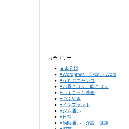
カテゴリー
★未分類
♥Wordpress・Excel・Word
♥うちのニャンコ
♥お昼ごはん、晩ごはん
♥ちょこっと映画
♥つぶやき
♥インプラント
♥ジム通い
♥日常
♥病院通い：介護：健康：
♥陶芸