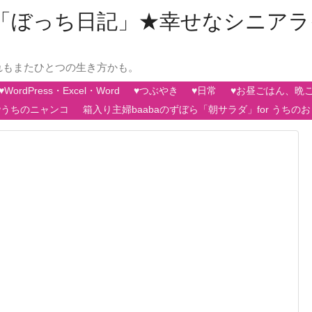
aの「ぼっち日記」★幸せなシニア
れもまたひとつの生き方かも。
♥WordPress・Excel・Word
♥つぶやき
♥日常
♥お昼ごはん、晩
♥うちのニャンコ
箱入り主婦baabaのずぼら「朝サラダ」for うちの