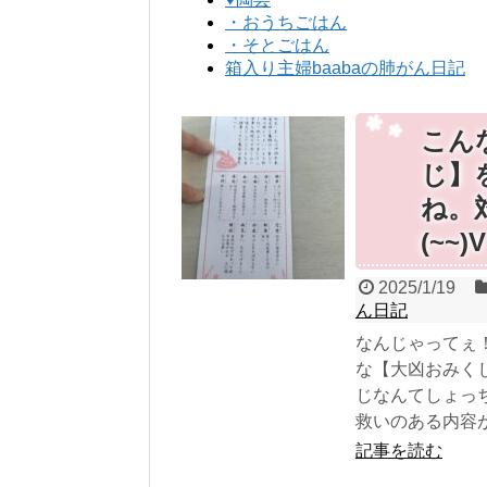
・おうちごはん
・そとごはん
箱入り主婦baabaの肺がん日記
こん
じ】
ね。
(~~)V
2025/1/19
ん日記
なんじゃってぇ
な【大凶おみく
じなんてしょっ
救いのある内容が
記事を読む