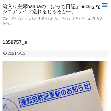
箱入り主婦baabaの「ぼっち日記」★幸せな
シニアライフ送れるじゃろかー。
気がつけばいつもひとりぼっちかな。それもまたひとつの生き方
かも。
1359757_s
2021/6/13