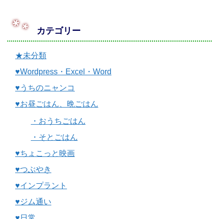
カテゴリー
★未分類
♥Wordpress・Excel・Word
♥うちのニャンコ
♥お昼ごはん、晩ごはん
・おうちごはん
・そとごはん
♥ちょこっと映画
♥つぶやき
♥インプラント
♥ジム通い
♥日常