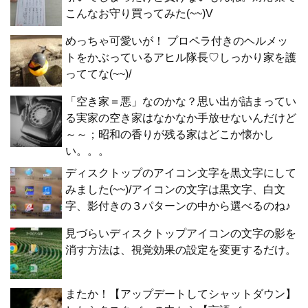
こんなお守り買ってみた(~~)V
めっちゃ可愛いが！ プロペラ付きのヘルメッ
トをかぶっているアヒル隊長♡しっかり家を護
っててな(~~)/
「空き家＝悪」なのかな？思い出が詰まってい
る実家の空き家はなかなか手放せないんだけど
～～；昭和の香りが残る家はどこか懐かし
い。。。
ディスクトップのアイコン文字を黒文字にして
みました(~~)/アイコンの文字は黒文字、白文
字、影付きの３パターンの中から選べるのね♪
見づらいディスクトップアイコンの文字の影を
消す方法は、視覚効果の設定を変更するだけ。
またか！【アップデートしてシャットダウン】