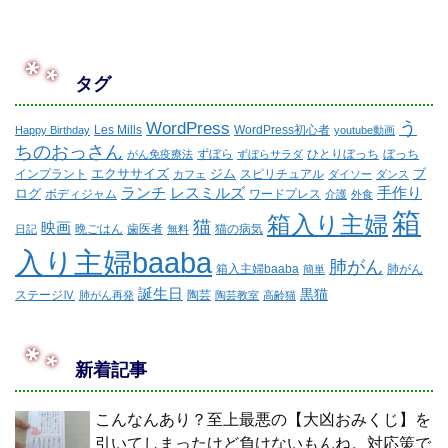
タグ
WordPress
う
Les Mills
WordPress初心者
Happy Birthday
youtube動画
ちのおっさん
ずぼら
ひとりぼっち
ぼっち
がん免疫療法
ずぼらサラダ
エクササイズ
ジム
ブ
インプラント
スピリチュアル
カフェ
ダイソー
ダンス
ランチ
レスミルズ
手作り
ログ
ボディジャム
ワードプレス
介護
外食
箱
箱入り主婦
猫
映画
晩ごはん
歯医者
猫の病気
日記
無料
入り主婦baaba
肺がん
箱入主婦baaba
肺がん
簡単
誕生日
黒猫
ステージⅣ
陶芸
肺がん再発
陶芸教室
高齢猫
新着記事
こんなんあり？至上最悪の【大凶おみくじ】を
引いてしまったけど負けないもんね。対応策で