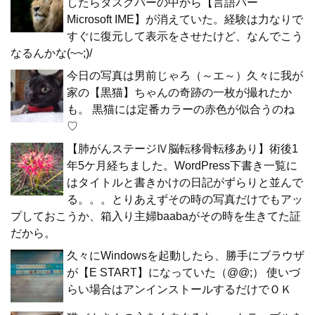
したらタスクバーの中から【言語バー
Microsoft IME】が消えていた。経験は力なりで
すぐに復元して表示をさせたけど、なんでこう
なるんかな(~~;)/
今日の写真は男前じゃろ（～エ～）久々に我が
家の【黒猫】ちゃんの奇跡の一枚が撮れたか
も。 黒猫には定番カラーの赤色が似合うのね
♡
【肺がんステージⅣ脳転移骨転移あり】術後1
年5ケ月経ちました。WordPress下書き一覧に
はタイトルと書きかけの日記がずらりと並んで
る。。。とりあえずその時の写真だけでもアッ
プしておこうか、箱入り主婦baabaがその時を生きてた証
だから。
久々にWindowsを起動したら、勝手にブラウザ
が【E START】になっていた（@@;） 使いづ
らい場合はアンインストールするだけでＯＫ