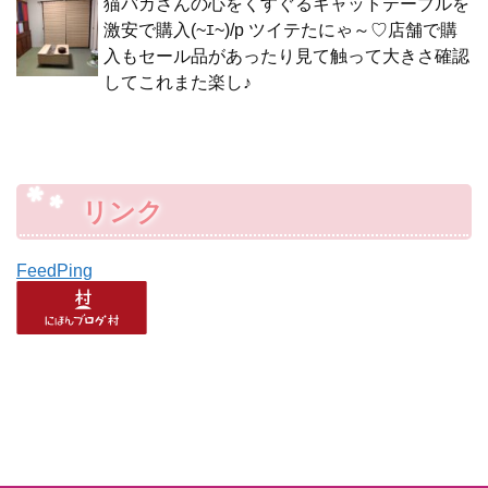
猫バカさんの心をくすぐるキャットテーブルを
激安で購入(~ｴ~)/p ツイテたにゃ～♡店舗で購
入もセール品があったり見て触って大きさ確認
してこれまた楽し♪
リンク
FeedPing