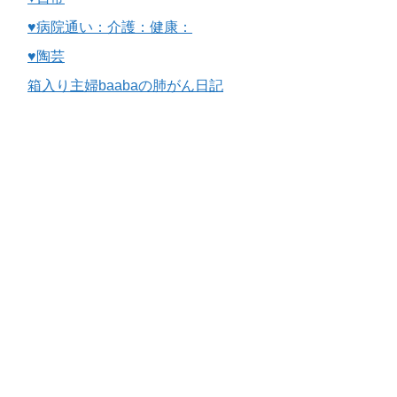
♥病院通い：介護：健康：
♥陶芸
箱入り主婦baabaの肺がん日記