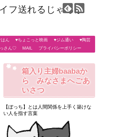
ライフ送れるじゃろか
ごはん
♥ちょこっと映画
♥ジム通い
♥陶芸
おっさん♡
MAIL
プライバシーポリシー
箱入り主婦baabaか
ら みなさまへごあ
いさつ
【ぼっち】とは人間関係を上手く築けな
い人を指す言葉