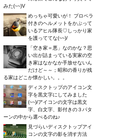
みた(~~)V
めっちゃ可愛いが！ プロペラ
付きのヘルメットをかぶって
いるアヒル隊長♡しっかり家
を護っててな(~~)/
「空き家＝悪」なのかな？思
い出が詰まっている実家の空
き家はなかなか手放せないん
だけど～～；昭和の香りが残
る家はどこか懐かしい。。。
ディスクトップのアイコン文
字を黒文字にしてみました
(~~)/アイコンの文字は黒文
字、白文字、影付きの３パタ
ーンの中から選べるのね♪
見づらいディスクトップアイ
コンの文字の影を消す方法