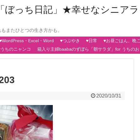
aの「ぼっち日記」★幸せなシニア
れもまたひとつの生き方かも。
♥WordPress・Excel・Word
♥つぶやき
♥日常
♥お昼ごはん、晩
♥うちのニャンコ
箱入り主婦baabaのずぼら「朝サラダ」for うちの
203
2020/10/31