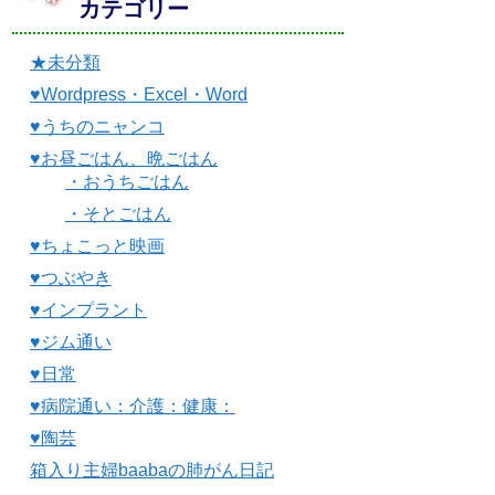
カテゴリー
★未分類
♥Wordpress・Excel・Word
♥うちのニャンコ
♥お昼ごはん、晩ごはん
・おうちごはん
・そとごはん
♥ちょこっと映画
♥つぶやき
♥インプラント
♥ジム通い
♥日常
♥病院通い：介護：健康：
♥陶芸
箱入り主婦baabaの肺がん日記