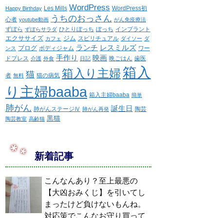
WordPress
Les Mills
WordPress初
Happy Birthday
うちのおっさん
心者
youtube動画
がん免疫療法
ずぼら
ひとりぼっち
ぼっち
インプラント
ずぼらサラダ
エクササイズ
ジム
スピリチュアル
カフェ
ダイソー
ダ
ランチ
レスミルズ
ブログ
ボディジャム
ワー
ンス
手作り
映画
ドプレス
晩ごはん
歯医
介護
外食
日記
箱入
箱入り主婦
猫
者
猫の病気
無料
り主婦baaba
箱入主婦baaba
簡単
肺がん
誕生日
肺がんステージⅣ
陶芸
肺がん再発
黒猫
陶芸教室
高齢猫
新着記事
こんなんあり？至上最悪の
【大凶おみくじ】を引いてし
まったけど負けないもんね。
対応策でこんなお守り買って