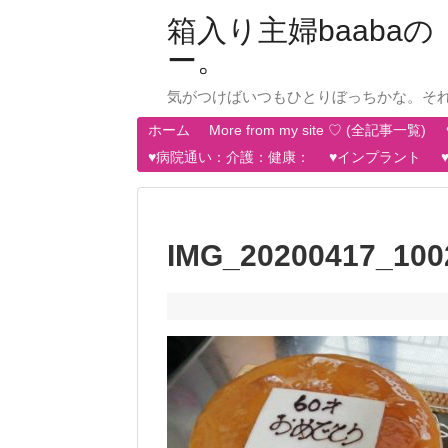
箱入り主婦baab
ー。
気がつけばいつもひとりぼっちかな。そ
ホーム
More from my site ♡ (全記事一覧)
♥病院通い：介護：健康：
♥インプラント
IMG_20200417_100