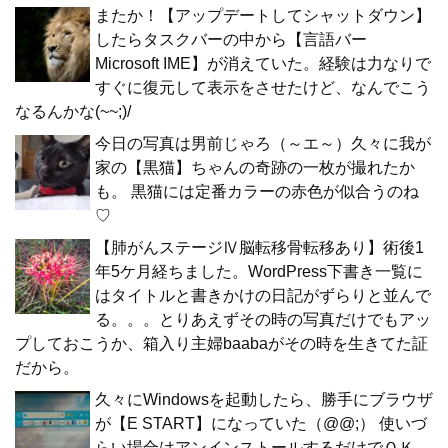
またか！【アップデートしてシャットダウン】
したらタスクバーの中から【言語バー
Microsoft IME】が消えていた。経験は力なりで
すぐに復元して表示をさせたけど、なんでこう
なるんかな(~~;)/
今日の写真は男前じゃろ（～エ～）久々に我が
家の【黒猫】ちゃんの奇跡の一枚が撮れたか
も。 黒猫には定番カラーの赤色が似合うのね
♡
【肺がんステージⅣ脳転移骨転移あり】術後1
年5ケ月経ちました。WordPress下書き一覧に
はタイトルと書きかけの日記がずらりと並んで
る。。。とりあえずその時の写真だけでもアッ
プしておこうか、箱入り主婦baabaがその時を生きてた証
だから。
久々にWindowsを起動したら、勝手にブラウザ
が【E START】になっていた（@@;） 使いづ
らい場合はアンインストールするだけでＯＫ