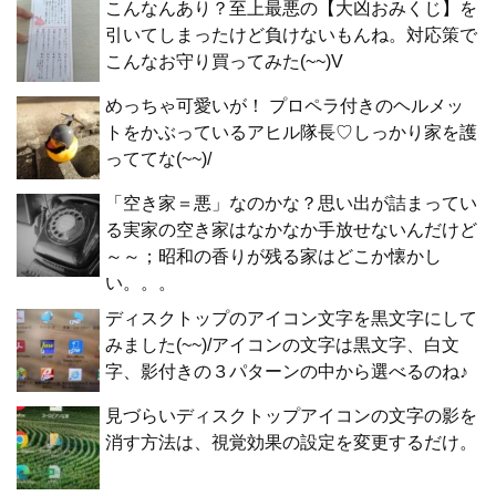
こんなんあり？至上最悪の【大凶おみくじ】を
引いてしまったけど負けないもんね。対応策で
こんなお守り買ってみた(~~)V
めっちゃ可愛いが！ プロペラ付きのヘルメッ
トをかぶっているアヒル隊長♡しっかり家を護
っててな(~~)/
「空き家＝悪」なのかな？思い出が詰まってい
る実家の空き家はなかなか手放せないんだけど
～～；昭和の香りが残る家はどこか懐かし
い。。。
ディスクトップのアイコン文字を黒文字にして
みました(~~)/アイコンの文字は黒文字、白文
字、影付きの３パターンの中から選べるのね♪
見づらいディスクトップアイコンの文字の影を
消す方法は、視覚効果の設定を変更するだけ。