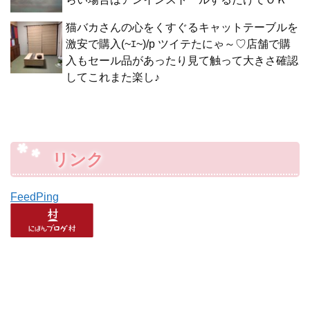
猫バカさんの心をくすぐるキャットテーブルを
激安で購入(~ｴ~)/p ツイテたにゃ～♡店舗で購
入もセール品があったり見て触って大きさ確認
してこれまた楽し♪
リンク
FeedPing