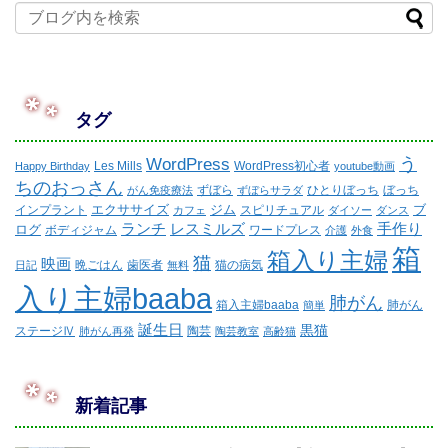
タグ
WordPress
う
Les Mills
WordPress初心者
Happy Birthday
youtube動画
ちのおっさん
ずぼら
ひとりぼっち
ぼっち
がん免疫療法
ずぼらサラダ
エクササイズ
ジム
ブ
インプラント
スピリチュアル
カフェ
ダイソー
ダンス
ランチ
レスミルズ
手作り
ログ
ボディジャム
ワードプレス
介護
外食
箱
箱入り主婦
猫
映画
晩ごはん
歯医者
猫の病気
日記
無料
入り主婦baaba
肺がん
箱入主婦baaba
肺がん
簡単
誕生日
黒猫
ステージⅣ
陶芸
肺がん再発
陶芸教室
高齢猫
新着記事