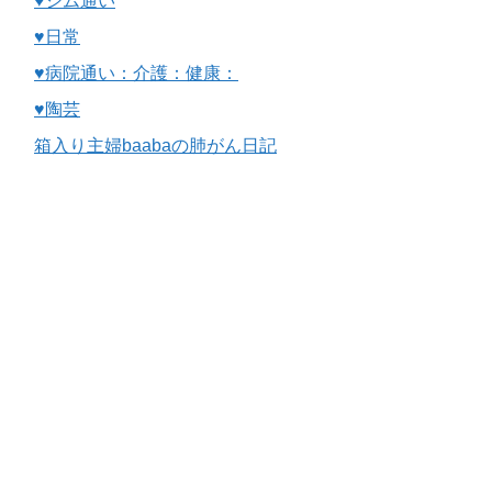
♥ジム通い
♥日常
♥病院通い：介護：健康：
♥陶芸
箱入り主婦baabaの肺がん日記