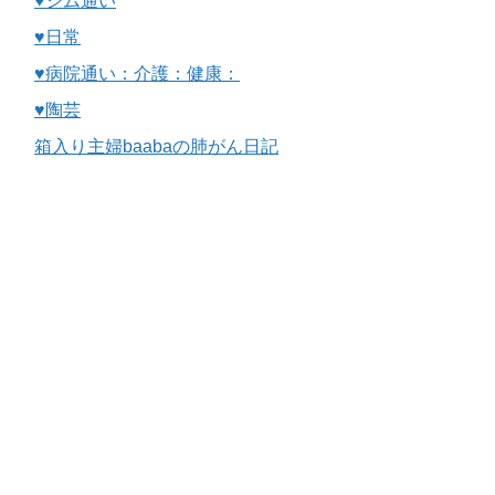
♥ジム通い
♥日常
♥病院通い：介護：健康：
♥陶芸
箱入り主婦baabaの肺がん日記