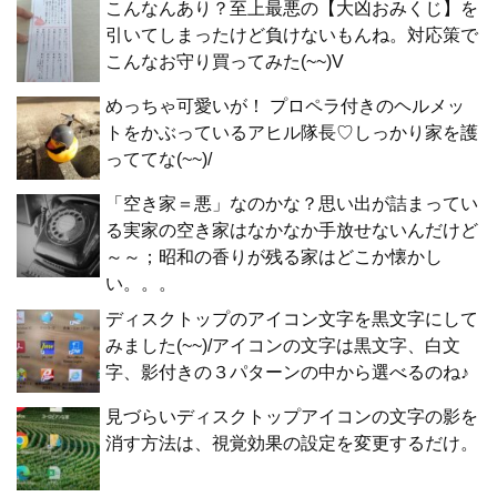
こんなんあり？至上最悪の【大凶おみくじ】を
引いてしまったけど負けないもんね。対応策で
こんなお守り買ってみた(~~)V
めっちゃ可愛いが！ プロペラ付きのヘルメッ
トをかぶっているアヒル隊長♡しっかり家を護
っててな(~~)/
「空き家＝悪」なのかな？思い出が詰まってい
る実家の空き家はなかなか手放せないんだけど
～～；昭和の香りが残る家はどこか懐かし
い。。。
ディスクトップのアイコン文字を黒文字にして
みました(~~)/アイコンの文字は黒文字、白文
字、影付きの３パターンの中から選べるのね♪
見づらいディスクトップアイコンの文字の影を
消す方法は、視覚効果の設定を変更するだけ。