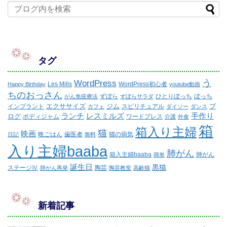
タグ
WordPress
う
Les Mills
WordPress初心者
Happy Birthday
youtube動画
ちのおっさん
ずぼら
ひとりぼっち
ぼっち
がん免疫療法
ずぼらサラダ
エクササイズ
ジム
ブ
インプラント
スピリチュアル
カフェ
ダイソー
ダンス
ランチ
レスミルズ
手作り
ログ
ボディジャム
ワードプレス
介護
外食
箱
箱入り主婦
猫
映画
晩ごはん
歯医者
猫の病気
日記
無料
入り主婦baaba
肺がん
箱入主婦baaba
肺がん
簡単
誕生日
黒猫
ステージⅣ
陶芸
肺がん再発
陶芸教室
高齢猫
新着記事