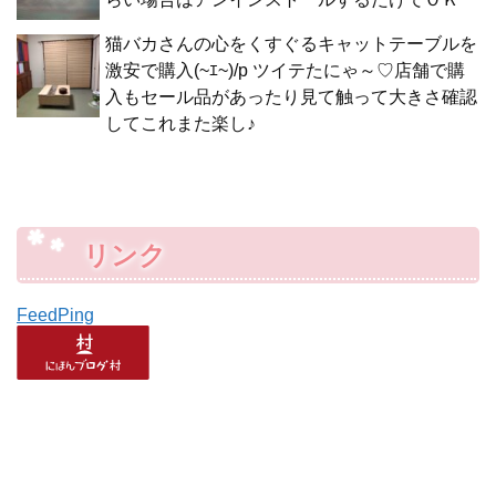
猫バカさんの心をくすぐるキャットテーブルを
激安で購入(~ｴ~)/p ツイテたにゃ～♡店舗で購
入もセール品があったり見て触って大きさ確認
してこれまた楽し♪
リンク
FeedPing