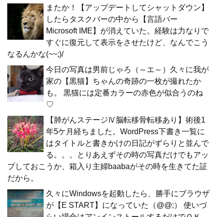
またか！【アップデートしてシャットダウン】
したらタスクバーの中から【言語バー
Microsoft IME】が消えていた。経験は力なりで
すぐに復元して表示をさせたけど、なんでこう
なるんかな(~~;)/
今日の写真は男前じゃろ（～エ～）久々に我が
家の【黒猫】ちゃんの奇跡の一枚が撮れたか
も。 黒猫には定番カラーの赤色が似合うのね
♡
【肺がんステージⅣ脳転移骨転移あり】術後1
年5ケ月経ちました。WordPress下書き一覧に
はタイトルと書きかけの日記がずらりと並んで
る。。。とりあえずその時の写真だけでもアッ
プしておこうか、箱入り主婦baabaがその時を生きてた証
だから。
久々にWindowsを起動したら、勝手にブラウザ
が【E START】になっていた（@@;） 使いづ
らい場合はアンインストールするだけでＯＫ