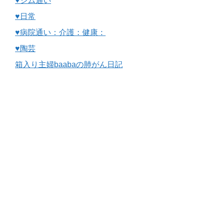
♥ジム通い
♥日常
♥病院通い：介護：健康：
♥陶芸
箱入り主婦baabaの肺がん日記