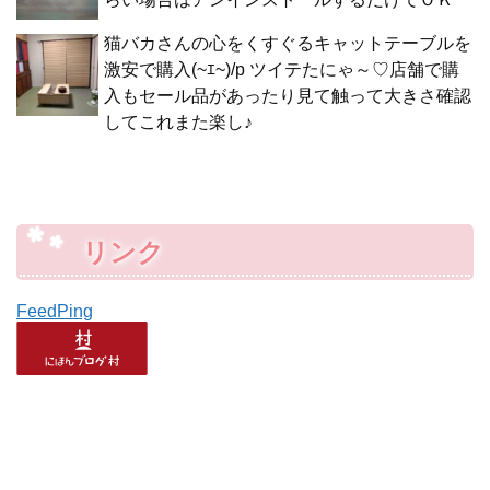
猫バカさんの心をくすぐるキャットテーブルを
激安で購入(~ｴ~)/p ツイテたにゃ～♡店舗で購
入もセール品があったり見て触って大きさ確認
してこれまた楽し♪
リンク
FeedPing