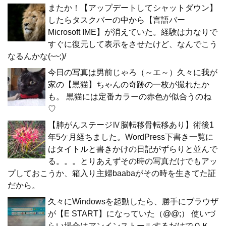
またか！【アップデートしてシャットダウン】
したらタスクバーの中から【言語バー
Microsoft IME】が消えていた。経験は力なりで
すぐに復元して表示をさせたけど、なんでこう
なるんかな(~~;)/
今日の写真は男前じゃろ（～エ～）久々に我が
家の【黒猫】ちゃんの奇跡の一枚が撮れたか
も。 黒猫には定番カラーの赤色が似合うのね
♡
【肺がんステージⅣ脳転移骨転移あり】術後1
年5ケ月経ちました。WordPress下書き一覧に
はタイトルと書きかけの日記がずらりと並んで
る。。。とりあえずその時の写真だけでもアッ
プしておこうか、箱入り主婦baabaがその時を生きてた証
だから。
久々にWindowsを起動したら、勝手にブラウザ
が【E START】になっていた（@@;） 使いづ
らい場合はアンインストールするだけでＯＫ