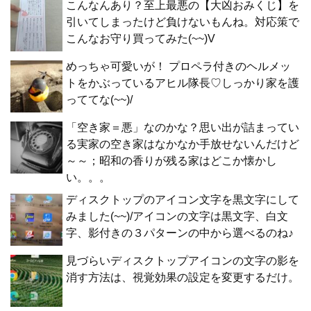
こんなんあり？至上最悪の【大凶おみくじ】を
引いてしまったけど負けないもんね。対応策で
こんなお守り買ってみた(~~)V
めっちゃ可愛いが！ プロペラ付きのヘルメッ
トをかぶっているアヒル隊長♡しっかり家を護
っててな(~~)/
「空き家＝悪」なのかな？思い出が詰まってい
る実家の空き家はなかなか手放せないんだけど
～～；昭和の香りが残る家はどこか懐かし
い。。。
ディスクトップのアイコン文字を黒文字にして
みました(~~)/アイコンの文字は黒文字、白文
字、影付きの３パターンの中から選べるのね♪
見づらいディスクトップアイコンの文字の影を
消す方法は、視覚効果の設定を変更するだけ。