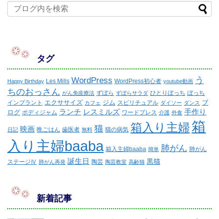
タグ
WordPress
う
Les Mills
WordPress初心者
Happy Birthday
youtube動画
ちのおっさん
ずぼら
ひとりぼっち
ぼっち
がん免疫療法
ずぼらサラダ
エクササイズ
ジム
ブ
インプラント
スピリチュアル
カフェ
ダイソー
ダンス
ランチ
レスミルズ
手作り
ログ
ボディジャム
ワードプレス
介護
外食
箱
箱入り主婦
猫
映画
晩ごはん
歯医者
猫の病気
日記
無料
入り主婦baaba
肺がん
箱入主婦baaba
肺がん
簡単
誕生日
黒猫
ステージⅣ
陶芸
肺がん再発
陶芸教室
高齢猫
新着記事