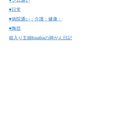
♥ジム通い
♥日常
♥病院通い：介護：健康：
♥陶芸
箱入り主婦baabaの肺がん日記