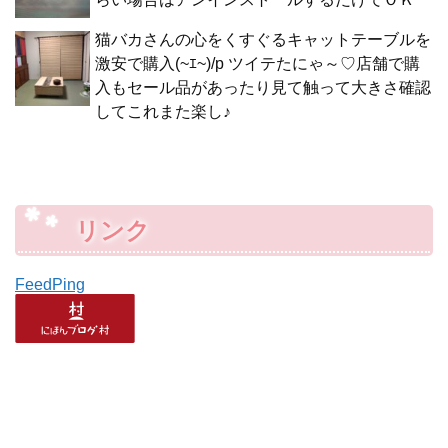
猫バカさんの心をくすぐるキャットテーブルを
激安で購入(~ｴ~)/p ツイテたにゃ～♡店舗で購
入もセール品があったり見て触って大きさ確認
してこれまた楽し♪
リンク
FeedPing