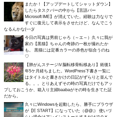
またか！【アップデートしてシャットダウン】
したらタスクバーの中から【言語バー
Microsoft IME】が消えていた。経験は力なりで
すぐに復元して表示をさせたけど、なんでこう
なるんかな(~~;)/
今日の写真は男前じゃろ（～エ～）久々に我が
家の【黒猫】ちゃんの奇跡の一枚が撮れたか
も。 黒猫には定番カラーの赤色が似合うのね
♡
【肺がんステージⅣ脳転移骨転移あり】術後1
年5ケ月経ちました。WordPress下書き一覧に
はタイトルと書きかけの日記がずらりと並んで
る。。。とりあえずその時の写真だけでもアッ
プしておこうか、箱入り主婦baabaがその時を生きてた証
だから。
久々にWindowsを起動したら、勝手にブラウザ
が【E START】になっていた（@@;） 使いづ
らい場合はアンインストールするだけでＯＫ