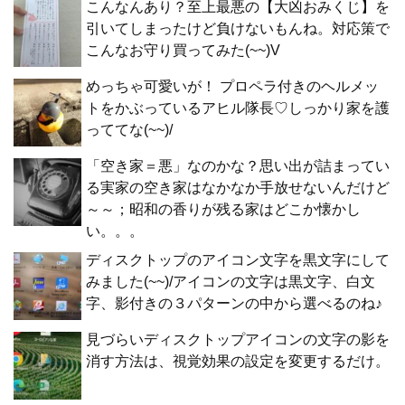
こんなんあり？至上最悪の【大凶おみくじ】を
引いてしまったけど負けないもんね。対応策で
こんなお守り買ってみた(~~)V
めっちゃ可愛いが！ プロペラ付きのヘルメッ
トをかぶっているアヒル隊長♡しっかり家を護
っててな(~~)/
「空き家＝悪」なのかな？思い出が詰まってい
る実家の空き家はなかなか手放せないんだけど
～～；昭和の香りが残る家はどこか懐かし
い。。。
ディスクトップのアイコン文字を黒文字にして
みました(~~)/アイコンの文字は黒文字、白文
字、影付きの３パターンの中から選べるのね♪
見づらいディスクトップアイコンの文字の影を
消す方法は、視覚効果の設定を変更するだけ。