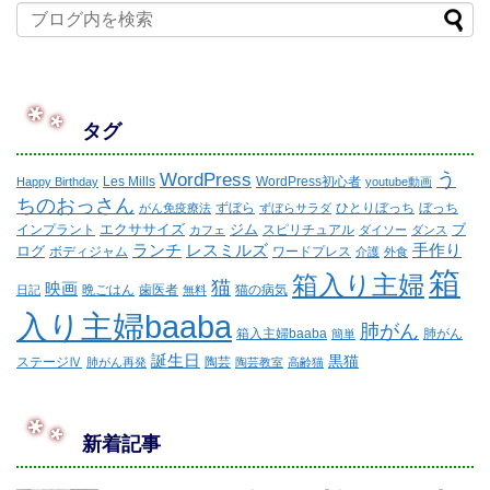
タグ
WordPress
う
Les Mills
WordPress初心者
Happy Birthday
youtube動画
ちのおっさん
ずぼら
ひとりぼっち
ぼっち
がん免疫療法
ずぼらサラダ
エクササイズ
ジム
ブ
インプラント
スピリチュアル
カフェ
ダイソー
ダンス
ランチ
レスミルズ
手作り
ログ
ボディジャム
ワードプレス
介護
外食
箱
箱入り主婦
猫
映画
晩ごはん
歯医者
猫の病気
日記
無料
入り主婦baaba
肺がん
箱入主婦baaba
肺がん
簡単
誕生日
黒猫
ステージⅣ
陶芸
肺がん再発
陶芸教室
高齢猫
新着記事