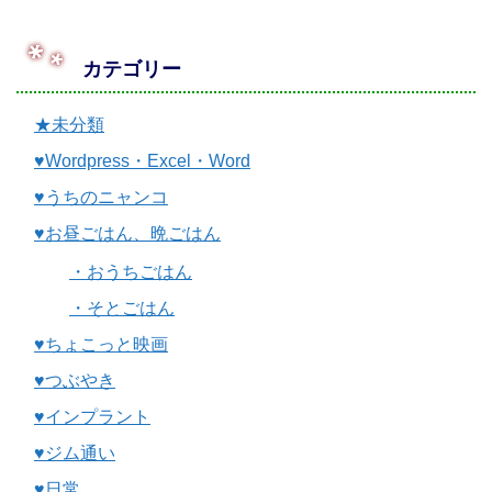
カテゴリー
★未分類
♥Wordpress・Excel・Word
♥うちのニャンコ
♥お昼ごはん、晩ごはん
・おうちごはん
・そとごはん
♥ちょこっと映画
♥つぶやき
♥インプラント
♥ジム通い
♥日常