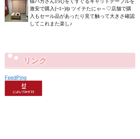
猫バカさんの心をくすぐるキャットテーブルを
激安で購入(~ｴ~)/p ツイテたにゃ～♡店舗で購
入もセール品があったり見て触って大きさ確認
してこれまた楽し♪
リンク
FeedPing