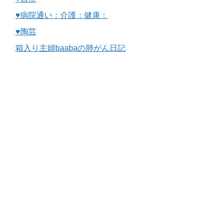
♥病院通い：介護：健康：
♥陶芸
箱入り主婦baabaの肺がん日記