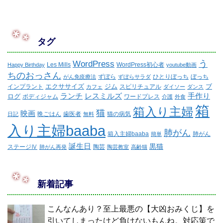
タグ
WordPress
う
Les Mills
WordPress初心者
Happy Birthday
youtube動画
ちのおっさん
ずぼら
ひとりぼっち
ぼっち
がん免疫療法
ずぼらサラダ
エクササイズ
ジム
ブ
インプラント
スピリチュアル
カフェ
ダイソー
ダンス
ランチ
レスミルズ
手作り
ログ
ボディジャム
ワードプレス
介護
外食
箱
箱入り主婦
猫
映画
晩ごはん
歯医者
猫の病気
日記
無料
入り主婦baaba
肺がん
箱入主婦baaba
肺がん
簡単
誕生日
黒猫
ステージⅣ
陶芸
肺がん再発
陶芸教室
高齢猫
新着記事
こんなんあり？至上最悪の【大凶おみくじ】を
引いてしまったけど負けないもんね。対応策で