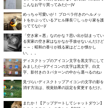
こんなお守り買ってみた(~~)V
めっちゃ可愛いが！ プロペラ付きのヘルメッ
トをかぶっているアヒル隊長♡しっかり家を護
っててな(~~)/
「空き家＝悪」なのかな？思い出が詰まってい
る実家の空き家はなかなか手放せないんだけど
～～；昭和の香りが残る家はどこか懐かし
い。。。
ディスクトップのアイコン文字を黒文字にして
みました(~~)/アイコンの文字は黒文字、白文
字、影付きの３パターンの中から選べるのね♪
見づらいディスクトップアイコンの文字の影を
消す方法は、視覚効果の設定を変更するだけ。
またか！【アップデートしてシャットダウン】