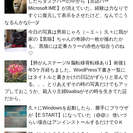
したらタスクバーの中から【言語バー
Microsoft IME】が消えていた。経験は力なりで
すぐに復元して表示をさせたけど、なんでこう
なるんかな(~~;)/
今日の写真は男前じゃろ（～エ～）久々に我が
家の【黒猫】ちゃんの奇跡の一枚が撮れたか
も。 黒猫には定番カラーの赤色が似合うのね
♡
【肺がんステージⅣ脳転移骨転移あり】術後1
年5ケ月経ちました。WordPress下書き一覧に
はタイトルと書きかけの日記がずらりと並んで
る。。。とりあえずその時の写真だけでもアッ
プしておこうか、箱入り主婦baabaがその時を生きてた証
だから。
久々にWindowsを起動したら、勝手にブラウザ
が【E START】になっていた（@@;） 使いづ
らい場合はアンインストールするだけでＯＫ