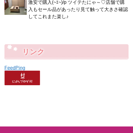
激安で購入(~ｴ~)/p ツイテたにゃ～♡店舗で購
入もセール品があったり見て触って大きさ確認
してこれまた楽し♪
リンク
FeedPing