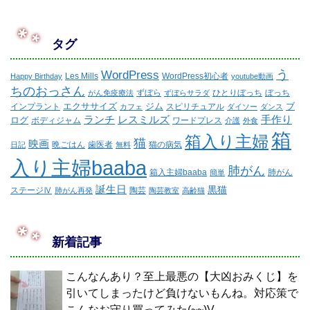
タグ
WordPress
う
Les Mills
WordPress初心者
Happy Birthday
youtube動画
ちのおっさん
ずぼら
ひとりぼっち
ぼっち
がん免疫療法
ずぼらサラダ
エクササイズ
ジム
ブ
インプラント
スピリチュアル
カフェ
ダイソー
ダンス
ランチ
レスミルズ
手作り
ログ
ボディジャム
ワードプレス
介護
外食
箱
箱入り主婦
猫
映画
晩ごはん
歯医者
猫の病気
日記
無料
入り主婦baaba
肺がん
箱入主婦baaba
肺がん
簡単
誕生日
黒猫
ステージⅣ
陶芸
肺がん再発
陶芸教室
高齢猫
新着記事
こんなんあり？至上最悪の【大凶おみくじ】を
引いてしまったけど負けないもんね。対応策で
こんなお守り買ってみた(~~)V