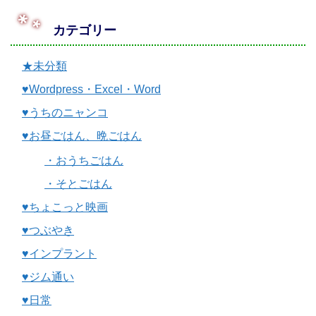
カテゴリー
★未分類
♥Wordpress・Excel・Word
♥うちのニャンコ
♥お昼ごはん、晩ごはん
・おうちごはん
・そとごはん
♥ちょこっと映画
♥つぶやき
♥インプラント
♥ジム通い
♥日常