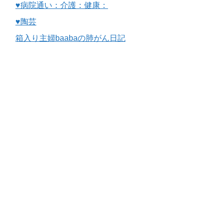
♥病院通い：介護：健康：
♥陶芸
箱入り主婦baabaの肺がん日記