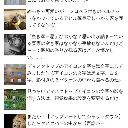
めっちゃ可愛いが！ プロペラ付きのヘルメッ
トをかぶっているアヒル隊長♡しっかり家を護
っててな(~~)/
「空き家＝悪」なのかな？思い出が詰まってい
る実家の空き家はなかなか手放せないんだけど
～～；昭和の香りが残る家はどこか懐かし
い。。。
ディスクトップのアイコン文字を黒文字にして
みました(~~)/アイコンの文字は黒文字、白文
字、影付きの３パターンの中から選べるのね♪
見づらいディスクトップアイコンの文字の影を
消す方法は、視覚効果の設定を変更するだけ。
またか！【アップデートしてシャットダウン】
したらタスクバーの中から【言語バー