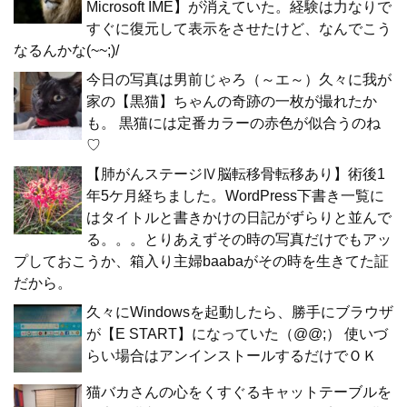
Microsoft IME】が消えていた。経験は力なりで
すぐに復元して表示をさせたけど、なんでこう
なるんかな(~~;)/
今日の写真は男前じゃろ（～エ～）久々に我が
家の【黒猫】ちゃんの奇跡の一枚が撮れたか
も。 黒猫には定番カラーの赤色が似合うのね
♡
【肺がんステージⅣ脳転移骨転移あり】術後1
年5ケ月経ちました。WordPress下書き一覧に
はタイトルと書きかけの日記がずらりと並んで
る。。。とりあえずその時の写真だけでもアッ
プしておこうか、箱入り主婦baabaがその時を生きてた証
だから。
久々にWindowsを起動したら、勝手にブラウザ
が【E START】になっていた（@@;） 使いづ
らい場合はアンインストールするだけでＯＫ
猫バカさんの心をくすぐるキャットテーブルを