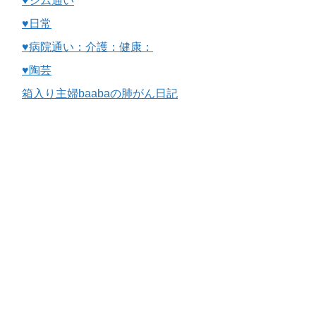
♥ジム通い
♥日常
♥病院通い：介護：健康：
♥陶芸
箱入り主婦baabaの肺がん日記