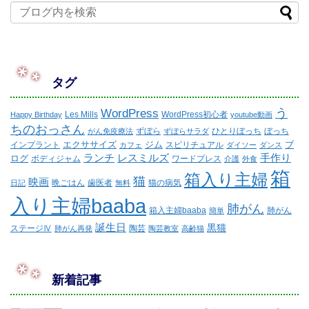
タグ
WordPress
う
Les Mills
WordPress初心者
Happy Birthday
youtube動画
ちのおっさん
ずぼら
ひとりぼっち
ぼっち
がん免疫療法
ずぼらサラダ
エクササイズ
ジム
ブ
インプラント
スピリチュアル
カフェ
ダイソー
ダンス
ランチ
レスミルズ
手作り
ログ
ボディジャム
ワードプレス
介護
外食
箱
箱入り主婦
猫
映画
晩ごはん
歯医者
猫の病気
日記
無料
入り主婦baaba
肺がん
箱入主婦baaba
肺がん
簡単
誕生日
黒猫
ステージⅣ
陶芸
肺がん再発
陶芸教室
高齢猫
新着記事