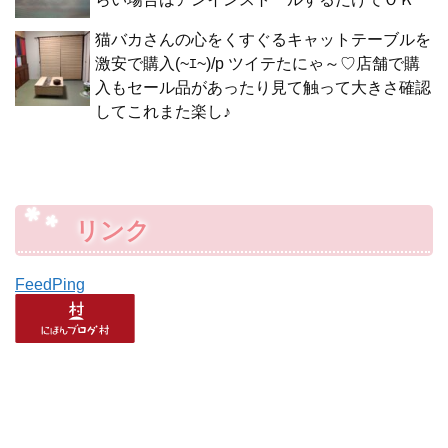
猫バカさんの心をくすぐるキャットテーブルを
激安で購入(~ｴ~)/p ツイテたにゃ～♡店舗で購
入もセール品があったり見て触って大きさ確認
してこれまた楽し♪
リンク
FeedPing