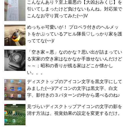
こんなんあり？至上最悪の【大凶おみくじ】を
引いてしまったけど負けないもんね。対応策で
こんなお守り買ってみた(~~)V
めっちゃ可愛いが！ プロペラ付きのヘルメッ
トをかぶっているアヒル隊長♡しっかり家を護
っててな(~~)/
「空き家＝悪」なのかな？思い出が詰まってい
る実家の空き家はなかなか手放せないんだけど
～～；昭和の香りが残る家はどこか懐かし
い。。。
ディスクトップのアイコン文字を黒文字にして
みました(~~)/アイコンの文字は黒文字、白文
字、影付きの３パターンの中から選べるのね♪
見づらいディスクトップアイコンの文字の影を
消す方法は、視覚効果の設定を変更するだけ。