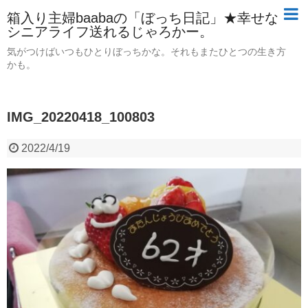
箱入り主婦baabaの「ぼっち日記」★幸せな
シニアライフ送れるじゃろかー。
気がつけばいつもひとりぼっちかな。それもまたひとつの生き方
かも。
IMG_20220418_100803
2022/4/19