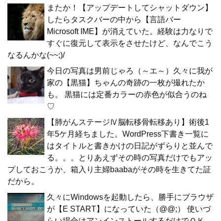
またか！【アップデートしてシャットダウン】
したらタスクバーの中から【言語バー
Microsoft IME】が消えていた。経験は力なりで
すぐに復元して表示をさせたけど、なんでこう
なるんかな(~~;)/
今日の写真は男前じゃろ（～エ～）久々に我が
家の【黒猫】ちゃんの奇跡の一枚が撮れたか
も。 黒猫には定番カラーの赤色が似合うのね
♡
【肺がんステージⅣ脳転移骨転移あり】術後1
年5ケ月経ちました。WordPress下書き一覧に
はタイトルと書きかけの日記がずらりと並んで
る。。。とりあえずその時の写真だけでもアッ
プしておこうか、箱入り主婦baabaがその時を生きてた証
だから。
久々にWindowsを起動したら、勝手にブラウザ
が【E START】になっていた（@@;） 使いづ
らい場合はアンインストールするだけでＯＫ