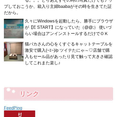
る。。。とりあえずその時の写真だけでもアッ
プしておこうか、箱入り主婦baabaがその時を生きてた証
だから。
久々にWindowsを起動したら、勝手にブラウザ
が【E START】になっていた（@@;） 使いづ
らい場合はアンインストールするだけでＯＫ
猫バカさんの心をくすぐるキャットテーブルを
激安で購入(~ｴ~)/p ツイテたにゃ～♡店舗で購
入もセール品があったり見て触って大きさ確認
してこれまた楽し♪
リンク
FeedPing