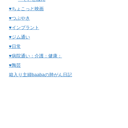
♥ちょこっと映画
♥つぶやき
♥インプラント
♥ジム通い
♥日常
♥病院通い：介護：健康：
♥陶芸
箱入り主婦baabaの肺がん日記