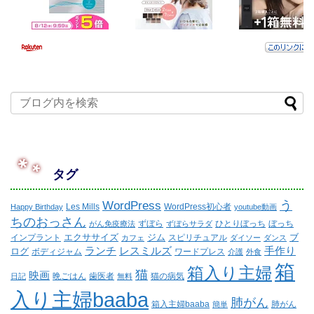
タグ
WordPress
う
Les Mills
WordPress初心者
Happy Birthday
youtube動画
ちのおっさん
ずぼら
ひとりぼっち
ぼっち
がん免疫療法
ずぼらサラダ
エクササイズ
ジム
ブ
インプラント
スピリチュアル
カフェ
ダイソー
ダンス
ランチ
レスミルズ
手作り
ログ
ボディジャム
ワードプレス
介護
外食
箱
箱入り主婦
猫
映画
晩ごはん
歯医者
猫の病気
日記
無料
入り主婦baaba
肺がん
箱入主婦baaba
肺がん
簡単