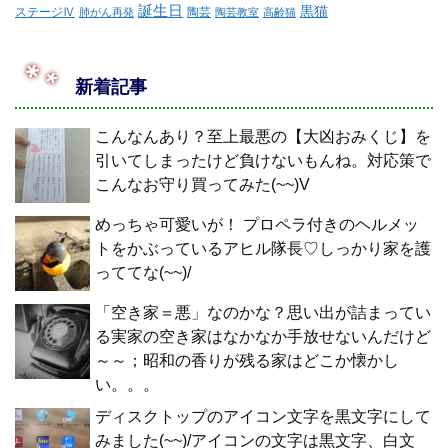
誕生日
黒猫
ステージⅣ
陶芸
肺がん再発
陶芸教室
高齢猫
新着記事
こんなんあり？至上最悪の【大凶おみくじ】を
引いてしまったけど負けないもんね。対応策で
こんなお守り買ってみた(~~)V
めっちゃ可愛いが！ プロペラ付きのヘルメッ
トをかぶっているアヒル隊長♡しっかり家を護
っててな(~~)/
「空き家＝悪」なのかな？思い出が詰まってい
る実家の空き家はなかなか手放せないんだけど
～～；昭和の香りが残る家はどこか懐かし
い。。。
ディスクトップのアイコン文字を黒文字にして
みました(~~)/アイコンの文字は黒文字、白文