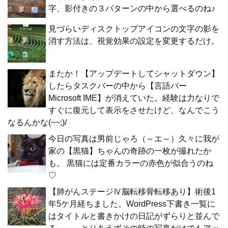
字、影付きの３パターンの中から選べるのね♪
見づらいディスクトップアイコンの文字の影を
消す方法は、視覚効果の設定を変更するだけ。
またか！【アップデートしてシャットダウン】
したらタスクバーの中から【言語バー
Microsoft IME】が消えていた。経験は力なりで
すぐに復元して表示をさせたけど、なんでこう
なるんかな(~~;)/
今日の写真は男前じゃろ（～エ～）久々に我が
家の【黒猫】ちゃんの奇跡の一枚が撮れたか
も。 黒猫には定番カラーの赤色が似合うのね
♡
【肺がんステージⅣ脳転移骨転移あり】術後1
年5ケ月経ちました。WordPress下書き一覧に
はタイトルと書きかけの日記がずらりと並んで