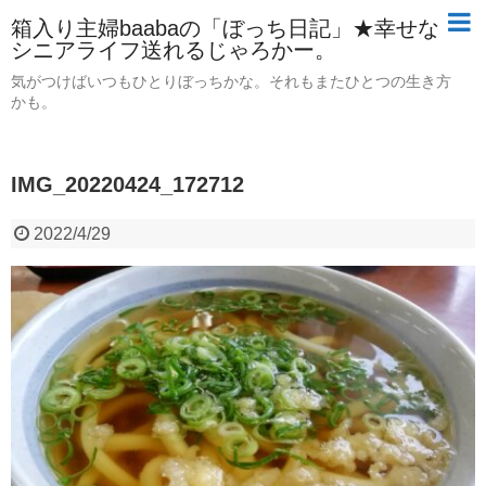
箱入り主婦baabaの「ぼっち日記」★幸せな
シニアライフ送れるじゃろかー。
気がつけばいつもひとりぼっちかな。それもまたひとつの生き方
かも。
IMG_20220424_172712
2022/4/29