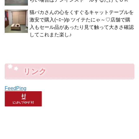
猫バカさんの心をくすぐるキャットテーブルを
激安で購入(~ｴ~)/p ツイテたにゃ～♡店舗で購
入もセール品があったり見て触って大きさ確認
してこれまた楽し♪
リンク
FeedPing