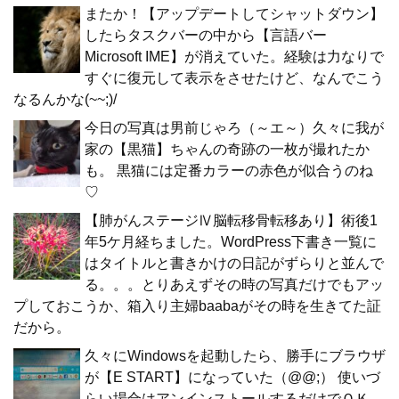
またか！【アップデートしてシャットダウン】
したらタスクバーの中から【言語バー
Microsoft IME】が消えていた。経験は力なりで
すぐに復元して表示をさせたけど、なんでこう
なるんかな(~~;)/
今日の写真は男前じゃろ（～エ～）久々に我が
家の【黒猫】ちゃんの奇跡の一枚が撮れたか
も。 黒猫には定番カラーの赤色が似合うのね
♡
【肺がんステージⅣ脳転移骨転移あり】術後1
年5ケ月経ちました。WordPress下書き一覧に
はタイトルと書きかけの日記がずらりと並んで
る。。。とりあえずその時の写真だけでもアッ
プしておこうか、箱入り主婦baabaがその時を生きてた証
だから。
久々にWindowsを起動したら、勝手にブラウザ
が【E START】になっていた（@@;） 使いづ
らい場合はアンインストールするだけでＯＫ