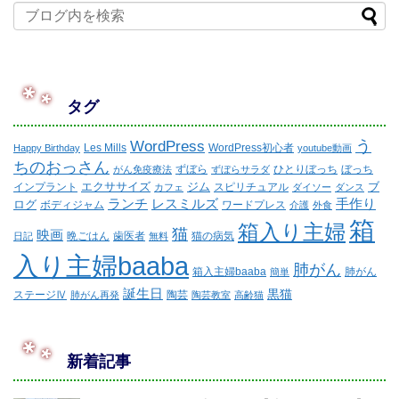
タグ
WordPress
う
Les Mills
WordPress初心者
Happy Birthday
youtube動画
ちのおっさん
ずぼら
ひとりぼっち
ぼっち
がん免疫療法
ずぼらサラダ
エクササイズ
ジム
ブ
インプラント
スピリチュアル
カフェ
ダイソー
ダンス
ランチ
レスミルズ
手作り
ログ
ボディジャム
ワードプレス
介護
外食
箱
箱入り主婦
猫
映画
晩ごはん
歯医者
猫の病気
日記
無料
入り主婦baaba
肺がん
箱入主婦baaba
肺がん
簡単
誕生日
黒猫
ステージⅣ
陶芸
肺がん再発
陶芸教室
高齢猫
新着記事