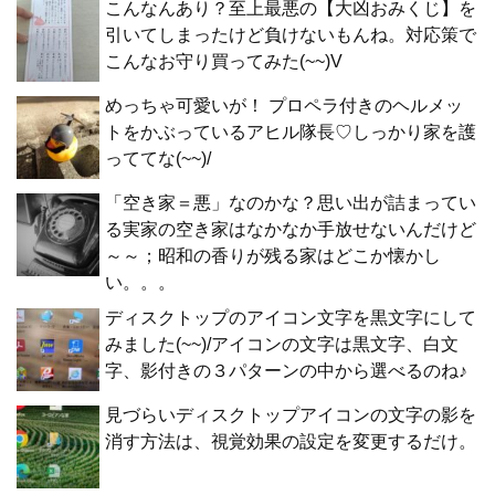
こんなんあり？至上最悪の【大凶おみくじ】を
引いてしまったけど負けないもんね。対応策で
こんなお守り買ってみた(~~)V
めっちゃ可愛いが！ プロペラ付きのヘルメッ
トをかぶっているアヒル隊長♡しっかり家を護
っててな(~~)/
「空き家＝悪」なのかな？思い出が詰まってい
る実家の空き家はなかなか手放せないんだけど
～～；昭和の香りが残る家はどこか懐かし
い。。。
ディスクトップのアイコン文字を黒文字にして
みました(~~)/アイコンの文字は黒文字、白文
字、影付きの３パターンの中から選べるのね♪
見づらいディスクトップアイコンの文字の影を
消す方法は、視覚効果の設定を変更するだけ。