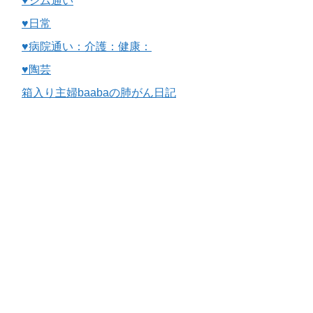
♥ジム通い
♥日常
♥病院通い：介護：健康：
♥陶芸
箱入り主婦baabaの肺がん日記