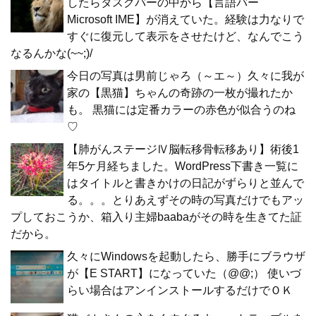
したらタスクバーの中から【言語バー
Microsoft IME】が消えていた。経験は力なりで
すぐに復元して表示をさせたけど、なんでこう
なるんかな(~~;)/
今日の写真は男前じゃろ（～エ～）久々に我が
家の【黒猫】ちゃんの奇跡の一枚が撮れたか
も。 黒猫には定番カラーの赤色が似合うのね
♡
【肺がんステージⅣ脳転移骨転移あり】術後1
年5ケ月経ちました。WordPress下書き一覧に
はタイトルと書きかけの日記がずらりと並んで
る。。。とりあえずその時の写真だけでもアッ
プしておこうか、箱入り主婦baabaがその時を生きてた証
だから。
久々にWindowsを起動したら、勝手にブラウザ
が【E START】になっていた（@@;） 使いづ
らい場合はアンインストールするだけでＯＫ