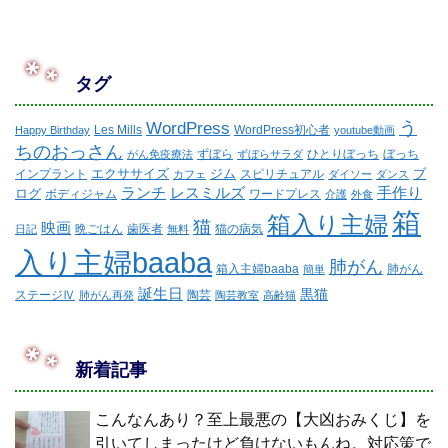
タグ
WordPress
う
Les Mills
WordPress初心者
Happy Birthday
youtube動画
ちのおっさん
ずぼら
ひとりぼっち
ぼっち
がん免疫療法
ずぼらサラダ
エクササイズ
ジム
ブ
インプラント
スピリチュアル
カフェ
ダイソー
ダンス
ランチ
レスミルズ
手作り
ログ
ボディジャム
ワードプレス
介護
外食
箱
箱入り主婦
猫
映画
晩ごはん
歯医者
猫の病気
日記
無料
入り主婦baaba
肺がん
箱入主婦baaba
肺がん
簡単
誕生日
黒猫
ステージⅣ
陶芸
肺がん再発
陶芸教室
高齢猫
新着記事
こんなんあり？至上最悪の【大凶おみくじ】を
引いてしまったけど負けないもんね。対応策で