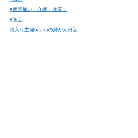
♥病院通い：介護：健康：
♥陶芸
箱入り主婦baabaの肺がん日記