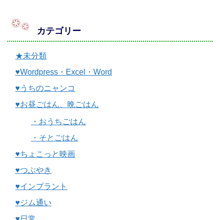
カテゴリー
★未分類
♥Wordpress・Excel・Word
♥うちのニャンコ
♥お昼ごはん、晩ごはん
・おうちごはん
・そとごはん
♥ちょこっと映画
♥つぶやき
♥インプラント
♥ジム通い
♥日常