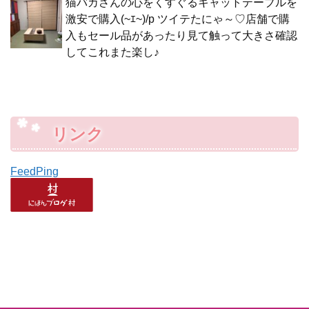
猫バカさんの心をくすぐるキャットテーブルを
激安で購入(~ｴ~)/p ツイテたにゃ～♡店舗で購
入もセール品があったり見て触って大きさ確認
してこれまた楽し♪
リンク
FeedPing