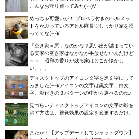
こんなお守り買ってみた(~~)V
めっちゃ可愛いが！ プロペラ付きのヘルメッ
トをかぶっているアヒル隊長♡しっかり家を護
っててな(~~)/
「空き家＝悪」なのかな？思い出が詰まってい
る実家の空き家はなかなか手放せないんだけど
～～；昭和の香りが残る家はどこか懐かし
い。。。
ディスクトップのアイコン文字を黒文字にして
みました(~~)/アイコンの文字は黒文字、白文
字、影付きの３パターンの中から選べるのね♪
見づらいディスクトップアイコンの文字の影を
消す方法は、視覚効果の設定を変更するだけ。
またか！【アップデートしてシャットダウン】