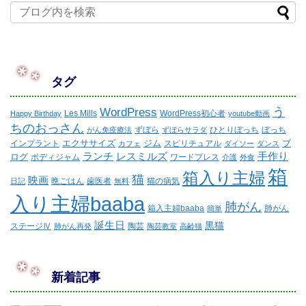
タグ
WordPress
う
Les Mills
WordPress初心者
Happy Birthday
youtube動画
ちのおっさん
ずぼら
ひとりぼっち
ぼっち
がん免疫療法
ずぼらサラダ
エクササイズ
ジム
ブ
インプラント
スピリチュアル
カフェ
ダイソー
ダンス
ランチ
レスミルズ
手作り
ログ
ボディジャム
ワードプレス
介護
外食
箱
箱入り主婦
猫
映画
晩ごはん
歯医者
猫の病気
日記
無料
入り主婦baaba
肺がん
箱入主婦baaba
肺がん
簡単
誕生日
黒猫
ステージⅣ
陶芸
肺がん再発
陶芸教室
高齢猫
新着記事