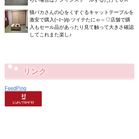
猫バカさんの心をくすぐるキャットテーブルを
激安で購入(~ｴ~)/p ツイテたにゃ～♡店舗で購
入もセール品があったり見て触って大きさ確認
してこれまた楽し♪
リンク
FeedPing