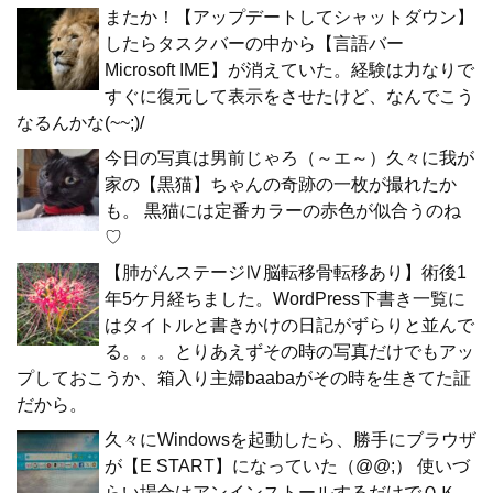
またか！【アップデートしてシャットダウン】
したらタスクバーの中から【言語バー
Microsoft IME】が消えていた。経験は力なりで
すぐに復元して表示をさせたけど、なんでこう
なるんかな(~~;)/
今日の写真は男前じゃろ（～エ～）久々に我が
家の【黒猫】ちゃんの奇跡の一枚が撮れたか
も。 黒猫には定番カラーの赤色が似合うのね
♡
【肺がんステージⅣ脳転移骨転移あり】術後1
年5ケ月経ちました。WordPress下書き一覧に
はタイトルと書きかけの日記がずらりと並んで
る。。。とりあえずその時の写真だけでもアッ
プしておこうか、箱入り主婦baabaがその時を生きてた証
だから。
久々にWindowsを起動したら、勝手にブラウザ
が【E START】になっていた（@@;） 使いづ
らい場合はアンインストールするだけでＯＫ