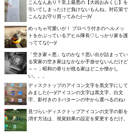
こんなんあり？至上最悪の【大凶おみくじ】を
引いてしまったけど負けないもんね。対応策で
こんなお守り買ってみた(~~)V
めっちゃ可愛いが！ プロペラ付きのヘルメッ
トをかぶっているアヒル隊長♡しっかり家を護
っててな(~~)/
「空き家＝悪」なのかな？思い出が詰まってい
る実家の空き家はなかなか手放せないんだけど
～～；昭和の香りが残る家はどこか懐かし
い。。。
ディスクトップのアイコン文字を黒文字にして
みました(~~)/アイコンの文字は黒文字、白文
字、影付きの３パターンの中から選べるのね♪
見づらいディスクトップアイコンの文字の影を
消す方法は、視覚効果の設定を変更するだけ。