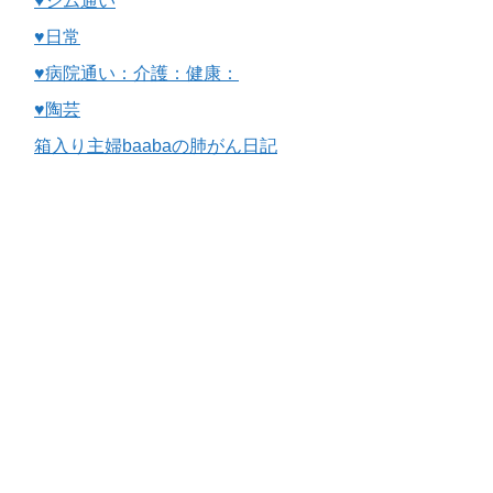
♥ジム通い
♥日常
♥病院通い：介護：健康：
♥陶芸
箱入り主婦baabaの肺がん日記