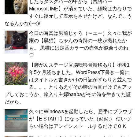
したらタスクバーの中から【言語バー
Microsoft IME】が消えていた。経験は力なりで
すぐに復元して表示をさせたけど、なんでこう
なるんかな(~~;)/
今日の写真は男前じゃろ（～エ～）久々に我が
家の【黒猫】ちゃんの奇跡の一枚が撮れたか
も。 黒猫には定番カラーの赤色が似合うのね
♡
【肺がんステージⅣ脳転移骨転移あり】術後1
年5ケ月経ちました。WordPress下書き一覧に
はタイトルと書きかけの日記がずらりと並んで
る。。。とりあえずその時の写真だけでもアッ
プしておこうか、箱入り主婦baabaがその時を生きてた証
だから。
久々にWindowsを起動したら、勝手にブラウザ
が【E START】になっていた（@@;） 使いづ
らい場合はアンインストールするだけでＯＫ