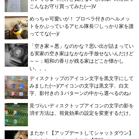
こんなお守り買ってみた(~~)V
めっちゃ可愛いが！ プロペラ付きのヘルメッ
トをかぶっているアヒル隊長♡しっかり家を護
っててな(~~)/
「空き家＝悪」なのかな？思い出が詰まってい
る実家の空き家はなかなか手放せないんだけど
～～；昭和の香りが残る家はどこか懐かし
い。。。
ディスクトップのアイコン文字を黒文字にして
みました(~~)/アイコンの文字は黒文字、白文
字、影付きの３パターンの中から選べるのね♪
見づらいディスクトップアイコンの文字の影を
消す方法は、視覚効果の設定を変更するだけ。
またか！【アップデートしてシャットダウン】