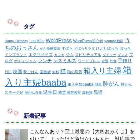
タグ
WordPress
う
Les Mills
WordPress初心者
Happy Birthday
youtube動画
ちのおっさん
ずぼら
ひとりぼっち
ぼっち
がん免疫療法
ずぼらサラダ
エクササイズ
ジム
ブ
インプラント
スピリチュアル
カフェ
ダイソー
ダンス
ランチ
レスミルズ
手作り
ログ
ボディジャム
ワードプレス
介護
外食
箱
箱入り主婦
猫
映画
晩ごはん
歯医者
猫の病気
日記
無料
入り主婦baaba
肺がん
箱入主婦baaba
肺がん
簡単
誕生日
黒猫
ステージⅣ
陶芸
肺がん再発
陶芸教室
高齢猫
新着記事
こんなんあり？至上最悪の【大凶おみくじ】を
引いてしまったけど負けないもんね。対応策で