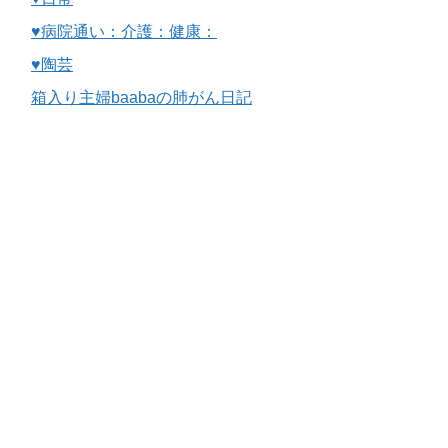
♥病院通い：介護：健康：
♥陶芸
箱入り主婦baabaの肺がん日記