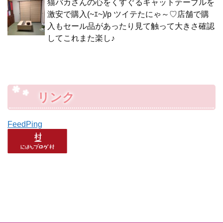
猫バカさんの心をくすぐるキャットテーブルを
激安で購入(~ｴ~)/p ツイテたにゃ～♡店舗で購
入もセール品があったり見て触って大きさ確認
してこれまた楽し♪
リンク
FeedPing