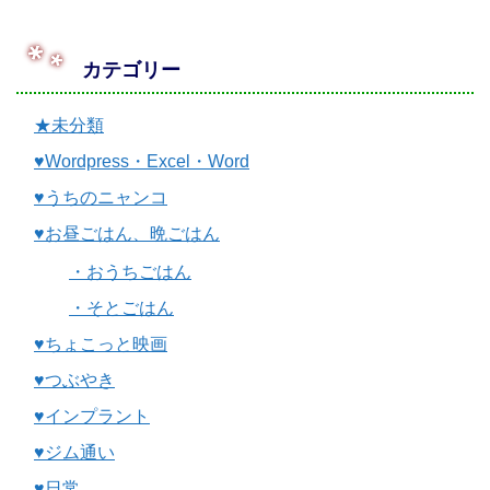
カテゴリー
★未分類
♥Wordpress・Excel・Word
♥うちのニャンコ
♥お昼ごはん、晩ごはん
・おうちごはん
・そとごはん
♥ちょこっと映画
♥つぶやき
♥インプラント
♥ジム通い
♥日常