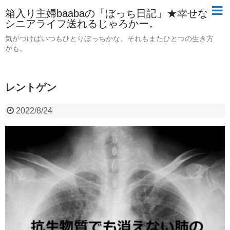
箱入り主婦baabaの「ぼっち日記」★幸せな
シニアライフ送れるじゃろかー。
気がつけばいつもひとりぼっちかな。それもまたひとつの生き方
かも。
レントゲン
2022/8/24