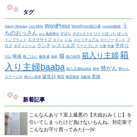
タグ
WordPress
う
Les Mills
WordPress初心者
Happy Birthday
youtube動画
ちのおっさん
ずぼら
ひとりぼっち
ぼっち
がん免疫療法
ずぼらサラダ
エクササイズ
ジム
ブ
インプラント
スピリチュアル
カフェ
ダイソー
ダンス
ランチ
レスミルズ
手作り
ログ
ボディジャム
ワードプレス
介護
外食
箱
箱入り主婦
猫
映画
晩ごはん
歯医者
猫の病気
日記
無料
入り主婦baaba
肺がん
箱入主婦baaba
肺がん
簡単
誕生日
黒猫
ステージⅣ
陶芸
肺がん再発
陶芸教室
高齢猫
新着記事
こんなんあり？至上最悪の【大凶おみくじ】を
引いてしまったけど負けないもんね。対応策で
こんなお守り買ってみた(~~)V