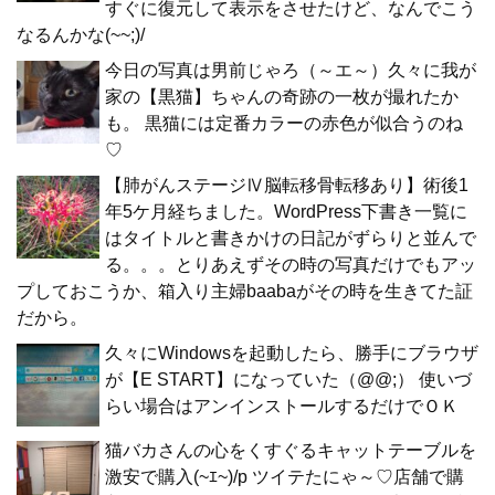
すぐに復元して表示をさせたけど、なんでこう
なるんかな(~~;)/
今日の写真は男前じゃろ（～エ～）久々に我が
家の【黒猫】ちゃんの奇跡の一枚が撮れたか
も。 黒猫には定番カラーの赤色が似合うのね
♡
【肺がんステージⅣ脳転移骨転移あり】術後1
年5ケ月経ちました。WordPress下書き一覧に
はタイトルと書きかけの日記がずらりと並んで
る。。。とりあえずその時の写真だけでもアッ
プしておこうか、箱入り主婦baabaがその時を生きてた証
だから。
久々にWindowsを起動したら、勝手にブラウザ
が【E START】になっていた（@@;） 使いづ
らい場合はアンインストールするだけでＯＫ
猫バカさんの心をくすぐるキャットテーブルを
激安で購入(~ｴ~)/p ツイテたにゃ～♡店舗で購