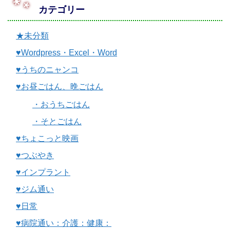
カテゴリー
★未分類
♥Wordpress・Excel・Word
♥うちのニャンコ
♥お昼ごはん、晩ごはん
・おうちごはん
・そとごはん
♥ちょこっと映画
♥つぶやき
♥インプラント
♥ジム通い
♥日常
♥病院通い：介護：健康：