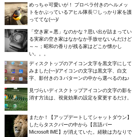
めっちゃ可愛いが！ プロペラ付きのヘルメッ
トをかぶっているアヒル隊長♡しっかり家を護
っててな(~~)/
「空き家＝悪」なのかな？思い出が詰まってい
る実家の空き家はなかなか手放せないんだけど
～～；昭和の香りが残る家はどこか懐かし
い。。。
ディスクトップのアイコン文字を黒文字にして
みました(~~)/アイコンの文字は黒文字、白文
字、影付きの３パターンの中から選べるのね♪
見づらいディスクトップアイコンの文字の影を
消す方法は、視覚効果の設定を変更するだけ。
またか！【アップデートしてシャットダウン】
したらタスクバーの中から【言語バー
Microsoft IME】が消えていた。経験は力なりで