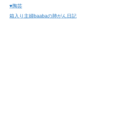
♥陶芸
箱入り主婦baabaの肺がん日記