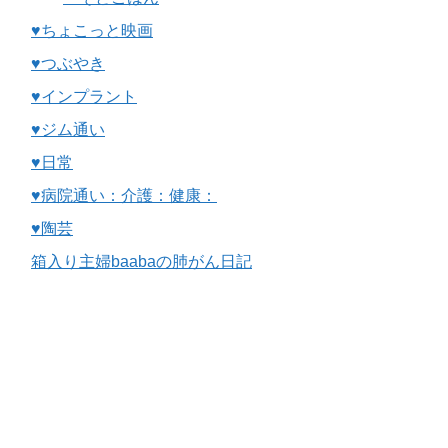
♥ちょこっと映画
♥つぶやき
♥インプラント
♥ジム通い
♥日常
♥病院通い：介護：健康：
♥陶芸
箱入り主婦baabaの肺がん日記