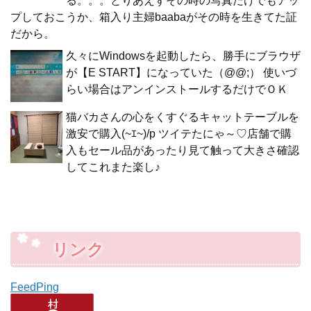
る。。。とりあえずその時の写真だけでもアッ
プしておこうか、箱入り主婦baabaがその時を生きてた証
だから。
久々にWindowsを起動したら、勝手にブラウザ
が【E START】になっていた（@@;） 使いづ
らい場合はアンインストールするだけでＯＫ
猫バカさんの心をくすぐるキャットテーブルを
激安で購入(~ｴ~)/p ツイテたにゃ～♡店舗で購
入もセール品があったり見て触って大きさ確認
してこれまた楽し♪
リンク
FeedPing