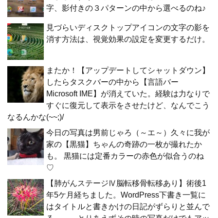
字、影付きの３パターンの中から選べるのね♪
見づらいディスクトップアイコンの文字の影を
消す方法は、視覚効果の設定を変更するだけ。
またか！【アップデートしてシャットダウン】
したらタスクバーの中から【言語バー
Microsoft IME】が消えていた。経験は力なりで
すぐに復元して表示をさせたけど、なんでこう
なるんかな(~~;)/
今日の写真は男前じゃろ（～エ～）久々に我が
家の【黒猫】ちゃんの奇跡の一枚が撮れたか
も。 黒猫には定番カラーの赤色が似合うのね
♡
【肺がんステージⅣ脳転移骨転移あり】術後1
年5ケ月経ちました。WordPress下書き一覧に
はタイトルと書きかけの日記がずらりと並んで