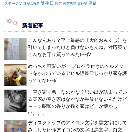
誕生日
黒猫
ステージⅣ
陶芸
肺がん再発
陶芸教室
高齢猫
新着記事
こんなんあり？至上最悪の【大凶おみくじ】を
引いてしまったけど負けないもんね。対応策で
こんなお守り買ってみた(~~)V
めっちゃ可愛いが！ プロペラ付きのヘルメッ
トをかぶっているアヒル隊長♡しっかり家を護
っててな(~~)/
「空き家＝悪」なのかな？思い出が詰まってい
る実家の空き家はなかなか手放せないんだけど
～～；昭和の香りが残る家はどこか懐かし
い。。。
ディスクトップのアイコン文字を黒文字にして
みました(~~)/アイコンの文字は黒文字、白文