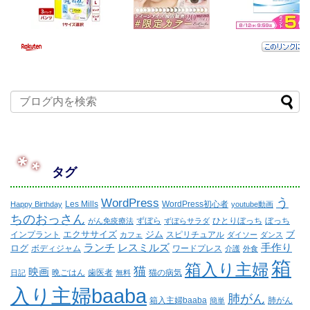
タグ
WordPress
う
Les Mills
WordPress初心者
Happy Birthday
youtube動画
ちのおっさん
ずぼら
ひとりぼっち
ぼっち
がん免疫療法
ずぼらサラダ
エクササイズ
ジム
ブ
インプラント
スピリチュアル
カフェ
ダイソー
ダンス
ランチ
レスミルズ
手作り
ログ
ボディジャム
ワードプレス
介護
外食
箱
箱入り主婦
猫
映画
晩ごはん
歯医者
猫の病気
日記
無料
入り主婦baaba
肺がん
箱入主婦baaba
肺がん
簡単