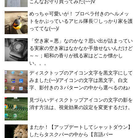
こんなお守り買ってみた(~~)V
めっちゃ可愛いが！ プロペラ付きのヘルメッ
トをかぶっているアヒル隊長♡しっかり家を護
っててな(~~)/
「空き家＝悪」なのかな？思い出が詰まってい
る実家の空き家はなかなか手放せないんだけど
～～；昭和の香りが残る家はどこか懐かし
い。。。
ディスクトップのアイコン文字を黒文字にして
みました(~~)/アイコンの文字は黒文字、白文
字、影付きの３パターンの中から選べるのね♪
見づらいディスクトップアイコンの文字の影を
消す方法は、視覚効果の設定を変更するだけ。
またか！【アップデートしてシャットダウン】
したらタスクバーの中から【言語バー