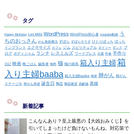
タグ
WordPress
う
Les Mills
WordPress初心者
Happy Birthday
youtube動画
ちのおっさん
ずぼら
ひとりぼっち
ぼっち
がん免疫療法
ずぼらサラダ
エクササイズ
ジム
ブ
インプラント
スピリチュアル
カフェ
ダイソー
ダンス
ランチ
レスミルズ
手作り
ログ
ボディジャム
ワードプレス
介護
外食
箱
箱入り主婦
猫
映画
晩ごはん
歯医者
猫の病気
日記
無料
入り主婦baaba
肺がん
箱入主婦baaba
肺がん
簡単
誕生日
黒猫
ステージⅣ
陶芸
肺がん再発
陶芸教室
高齢猫
新着記事
こんなんあり？至上最悪の【大凶おみくじ】を
引いてしまったけど負けないもんね。対応策で