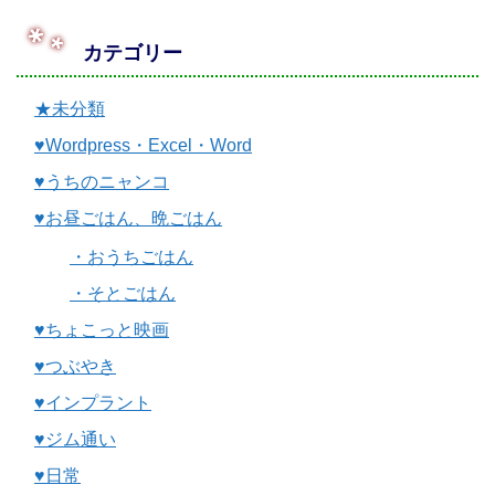
カテゴリー
★未分類
♥Wordpress・Excel・Word
♥うちのニャンコ
♥お昼ごはん、晩ごはん
・おうちごはん
・そとごはん
♥ちょこっと映画
♥つぶやき
♥インプラント
♥ジム通い
♥日常