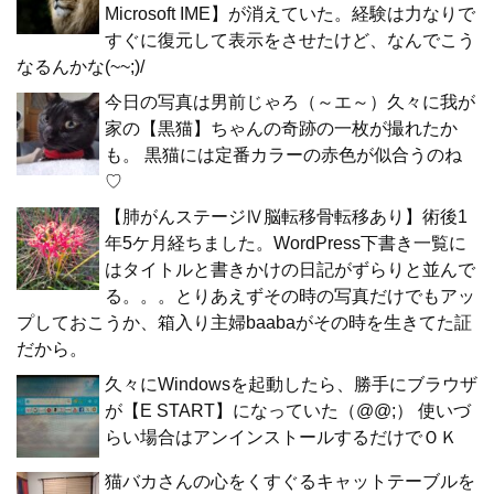
Microsoft IME】が消えていた。経験は力なりで
すぐに復元して表示をさせたけど、なんでこう
なるんかな(~~;)/
今日の写真は男前じゃろ（～エ～）久々に我が
家の【黒猫】ちゃんの奇跡の一枚が撮れたか
も。 黒猫には定番カラーの赤色が似合うのね
♡
【肺がんステージⅣ脳転移骨転移あり】術後1
年5ケ月経ちました。WordPress下書き一覧に
はタイトルと書きかけの日記がずらりと並んで
る。。。とりあえずその時の写真だけでもアッ
プしておこうか、箱入り主婦baabaがその時を生きてた証
だから。
久々にWindowsを起動したら、勝手にブラウザ
が【E START】になっていた（@@;） 使いづ
らい場合はアンインストールするだけでＯＫ
猫バカさんの心をくすぐるキャットテーブルを