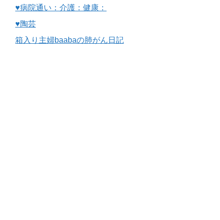
♥病院通い：介護：健康：
♥陶芸
箱入り主婦baabaの肺がん日記