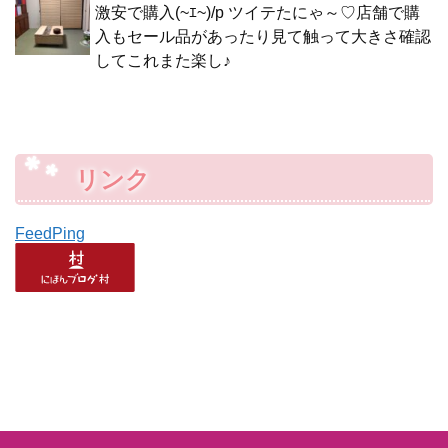
激安で購入(~ｴ~)/p ツイテたにゃ～♡店舗で購
入もセール品があったり見て触って大きさ確認
してこれまた楽し♪
リンク
FeedPing