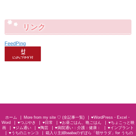
リンク
FeedPing
ホーム
More from my site ♡ (全記事一覧)
♥WordPress・Excel・
Word
♥つぶやき
♥日常
♥お昼ごはん、晩ごはん
♥ちょこっと映
画
♥ジム通い
♥陶芸
♥病院通い：介護：健康：
♥インプラント
♥うちのニャンコ
箱入り主婦baabaのずぼら「朝サラダ」for うちの