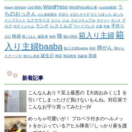
WordPress
う
Les Mills
WordPress初心者
Happy Birthday
youtube動画
ちのおっさん
ずぼら
ひとりぼっち
ぼっち
がん免疫療法
ずぼらサラダ
エクササイズ
ジム
ブ
インプラント
スピリチュアル
カフェ
ダイソー
ダンス
ランチ
レスミルズ
手作り
ログ
ボディジャム
ワードプレス
介護
外食
箱
箱入り主婦
猫
映画
晩ごはん
歯医者
猫の病気
日記
無料
入り主婦baaba
肺がん
箱入主婦baaba
肺がん
簡単
誕生日
黒猫
ステージⅣ
陶芸
肺がん再発
陶芸教室
高齢猫
新着記事
こんなんあり？至上最悪の【大凶おみくじ】を
引いてしまったけど負けないもんね。対応策で
こんなお守り買ってみた(~~)V
めっちゃ可愛いが！ プロペラ付きのヘルメッ
トをかぶっているアヒル隊長♡しっかり家を護