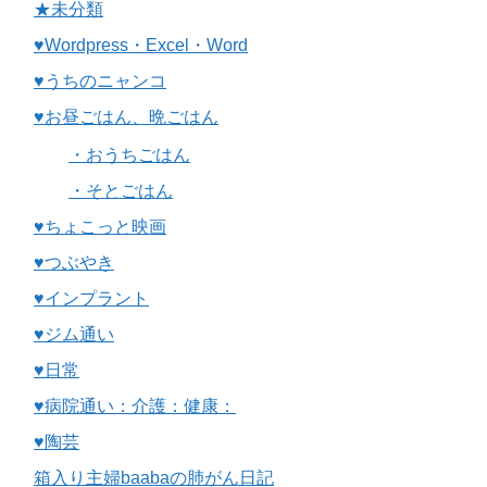
★未分類
♥Wordpress・Excel・Word
♥うちのニャンコ
♥お昼ごはん、晩ごはん
・おうちごはん
・そとごはん
♥ちょこっと映画
♥つぶやき
♥インプラント
♥ジム通い
♥日常
♥病院通い：介護：健康：
♥陶芸
箱入り主婦baabaの肺がん日記