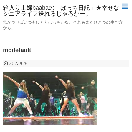
箱入り主婦baabaの「ぼっち日記」★幸せな
シニアライフ送れるじゃろかー。
気がつけばいつもひとりぼっちかな。それもまたひとつの生き方
かも。
mqdefault
2023/6/8