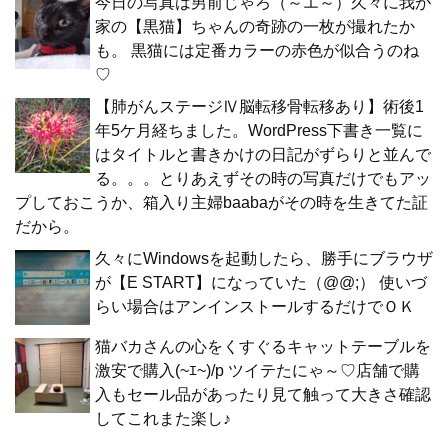
今日の写真は男前じゃろ（～エ～）久々に我が
家の【黒猫】ちゃんの奇跡の一枚が撮れたか
も。 黒猫には定番カラーの赤色が似合うのね
♡
【肺がんステージⅣ脳転移骨転移あり】術後1
年5ケ月経ちました。WordPress下書き一覧に
はタイトルと書きかけの日記がずらりと並んで
る。。。とりあえずその時の写真だけでもアッ
プしておこうか、箱入り主婦baabaがその時を生きてた証
だから。
久々にWindowsを起動したら、勝手にブラウザ
が【E START】になっていた（@@;） 使いづ
らい場合はアンインストールするだけでＯＫ
猫バカさんの心をくすぐるキャットテーブルを
激安で購入(~ｴ~)/p ツイテたにゃ～♡店舗で購
入もセール品があったり見て触って大きさ確認
してこれまた楽し♪