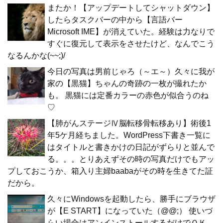
またか！【アップデートしてシャットダウン】
したらタスクバーの中から【言語バー
Microsoft IME】が消えていた。経験は力なりで
すぐに復元して表示をさせたけど、なんでこう
なるんかな(~~;)/
今日の写真は男前じゃろ（～エ～）久々に我が
家の【黒猫】ちゃんの奇跡の一枚が撮れたか
も。 黒猫には定番カラーの赤色が似合うのね
♡
【肺がんステージⅣ脳転移骨転移あり】術後1
年5ケ月経ちました。WordPress下書き一覧に
はタイトルと書きかけの日記がずらりと並んで
る。。。とりあえずその時の写真だけでもアッ
プしておこうか、箱入り主婦baabaがその時を生きてた証
だから。
久々にWindowsを起動したら、勝手にブラウザ
が【E START】になっていた（@@;） 使いづ
らい場合はアンインストールするだけでＯＫ