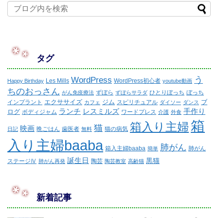
タグ
WordPress
う
Les Mills
WordPress初心者
Happy Birthday
youtube動画
ちのおっさん
ずぼら
ひとりぼっち
ぼっち
がん免疫療法
ずぼらサラダ
エクササイズ
ジム
ブ
インプラント
スピリチュアル
カフェ
ダイソー
ダンス
ランチ
レスミルズ
手作り
ログ
ボディジャム
ワードプレス
介護
外食
箱
箱入り主婦
猫
映画
晩ごはん
歯医者
猫の病気
日記
無料
入り主婦baaba
肺がん
箱入主婦baaba
肺がん
簡単
誕生日
黒猫
ステージⅣ
陶芸
肺がん再発
陶芸教室
高齢猫
新着記事