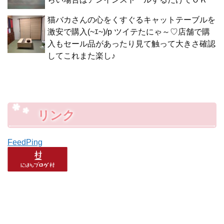
猫バカさんの心をくすぐるキャットテーブルを
激安で購入(~ｴ~)/p ツイテたにゃ～♡店舗で購
入もセール品があったり見て触って大きさ確認
してこれまた楽し♪
リンク
FeedPing