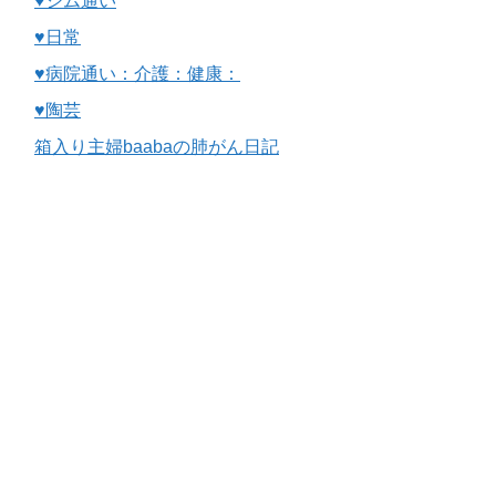
♥ジム通い
♥日常
♥病院通い：介護：健康：
♥陶芸
箱入り主婦baabaの肺がん日記