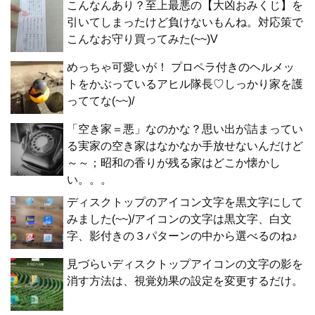
こんなんあり？至上最悪の【大凶おみくじ】を
引いてしまったけど負けないもんね。対応策で
こんなお守り買ってみた(~~)V
めっちゃ可愛いが！ プロペラ付きのヘルメッ
トをかぶっているアヒル隊長♡しっかり家を護
っててな(~~)/
「空き家＝悪」なのかな？思い出が詰まってい
る実家の空き家はなかなか手放せないんだけど
～～；昭和の香りが残る家はどこか懐かし
い。。。
ディスクトップのアイコン文字を黒文字にして
みました(~~)/アイコンの文字は黒文字、白文
字、影付きの３パターンの中から選べるのね♪
見づらいディスクトップアイコンの文字の影を
消す方法は、視覚効果の設定を変更するだけ。