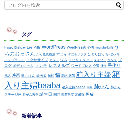
タグ
WordPress
う
Les Mills
WordPress初心者
Happy Birthday
youtube動画
ちのおっさん
ずぼら
ひとりぼっち
ぼっち
がん免疫療法
ずぼらサラダ
エクササイズ
ジム
ブ
インプラント
スピリチュアル
カフェ
ダイソー
ダンス
ランチ
レスミルズ
手作り
ログ
ボディジャム
ワードプレス
介護
外食
箱
箱入り主婦
猫
映画
晩ごはん
歯医者
猫の病気
日記
無料
入り主婦baaba
肺がん
箱入主婦baaba
肺がん
簡単
誕生日
黒猫
ステージⅣ
陶芸
肺がん再発
陶芸教室
高齢猫
新着記事