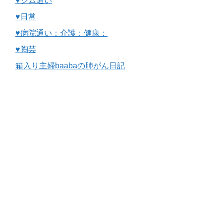
♥ジム通い
♥日常
♥病院通い：介護：健康：
♥陶芸
箱入り主婦baabaの肺がん日記