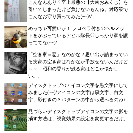
こんなんあり？至上最悪の【大凶おみくじ】を
引いてしまったけど負けないもんね。対応策で
こんなお守り買ってみた(~~)V
めっちゃ可愛いが！ プロペラ付きのヘルメッ
トをかぶっているアヒル隊長♡しっかり家を護
っててな(~~)/
「空き家＝悪」なのかな？思い出が詰まってい
る実家の空き家はなかなか手放せないんだけど
～～；昭和の香りが残る家はどこか懐かし
い。。。
ディスクトップのアイコン文字を黒文字にして
みました(~~)/アイコンの文字は黒文字、白文
字、影付きの３パターンの中から選べるのね♪
見づらいディスクトップアイコンの文字の影を
消す方法は、視覚効果の設定を変更するだけ。