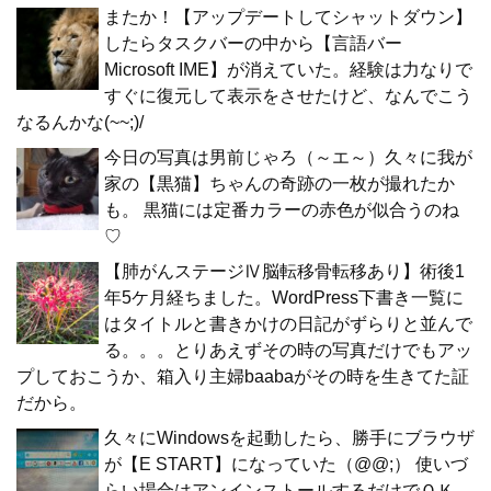
またか！【アップデートしてシャットダウン】
したらタスクバーの中から【言語バー
Microsoft IME】が消えていた。経験は力なりで
すぐに復元して表示をさせたけど、なんでこう
なるんかな(~~;)/
今日の写真は男前じゃろ（～エ～）久々に我が
家の【黒猫】ちゃんの奇跡の一枚が撮れたか
も。 黒猫には定番カラーの赤色が似合うのね
♡
【肺がんステージⅣ脳転移骨転移あり】術後1
年5ケ月経ちました。WordPress下書き一覧に
はタイトルと書きかけの日記がずらりと並んで
る。。。とりあえずその時の写真だけでもアッ
プしておこうか、箱入り主婦baabaがその時を生きてた証
だから。
久々にWindowsを起動したら、勝手にブラウザ
が【E START】になっていた（@@;） 使いづ
らい場合はアンインストールするだけでＯＫ