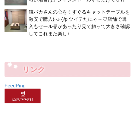
猫バカさんの心をくすぐるキャットテーブルを
激安で購入(~ｴ~)/p ツイテたにゃ～♡店舗で購
入もセール品があったり見て触って大きさ確認
してこれまた楽し♪
リンク
FeedPing