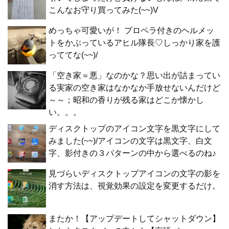
こんなお守り買ってみた(~~)V
めっちゃ可愛いが！ プロペラ付きのヘルメッ
トをかぶっているアヒル隊長♡しっかり家を護
っててな(~~)/
「空き家＝悪」なのかな？思い出が詰まってい
る実家の空き家はなかなか手放せないんだけど
～～；昭和の香りが残る家はどこか懐かし
い。。。
ディスクトップのアイコン文字を黒文字にして
みました(~~)/アイコンの文字は黒文字、白文
字、影付きの３パターンの中から選べるのね♪
見づらいディスクトップアイコンの文字の影を
消す方法は、視覚効果の設定を変更するだけ。
またか！【アップデートしてシャットダウン】