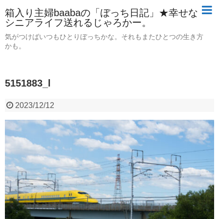
箱入り主婦baabaの「ぼっち日記」★幸せな
シニアライフ送れるじゃろかー。
気がつけばいつもひとりぼっちかな。それもまたひとつの生き方
かも。
5151883_l
2023/12/12