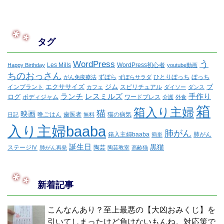
タグ
WordPress
う
Les Mills
WordPress初心者
Happy Birthday
youtube動画
ちのおっさん
ずぼら
ひとりぼっち
ぼっち
がん免疫療法
ずぼらサラダ
エクササイズ
ジム
ブ
インプラント
スピリチュアル
カフェ
ダイソー
ダンス
ランチ
レスミルズ
手作り
ログ
ボディジャム
ワードプレス
介護
外食
箱
箱入り主婦
猫
映画
晩ごはん
歯医者
猫の病気
日記
無料
入り主婦baaba
肺がん
箱入主婦baaba
肺がん
簡単
誕生日
黒猫
ステージⅣ
陶芸
肺がん再発
陶芸教室
高齢猫
新着記事
こんなんあり？至上最悪の【大凶おみくじ】を
引いてしまったけど負けないもんね。対応策で