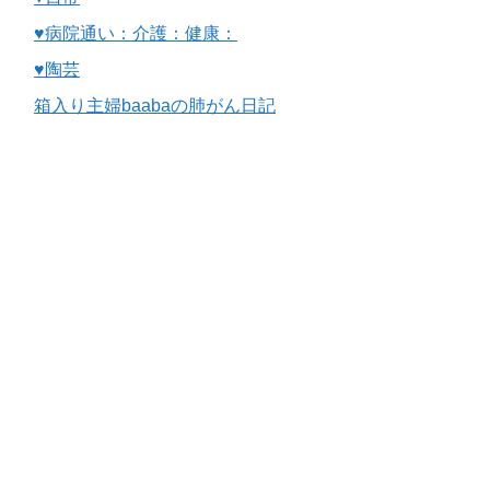
♥病院通い：介護：健康：
♥陶芸
箱入り主婦baabaの肺がん日記