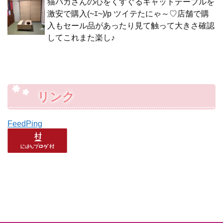
猫バカさんの心をくすぐるキャットテーブルを
激安で購入(~ｴ~)/p ツイテたにゃ～♡店舗で購
入もセール品があったり見て触って大きさ確認
してこれまた楽し♪
リンク
FeedPing