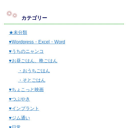
カテゴリー
★未分類
♥Wordpress・Excel・Word
♥うちのニャンコ
♥お昼ごはん、晩ごはん
・おうちごはん
・そとごはん
♥ちょこっと映画
♥つぶやき
♥インプラント
♥ジム通い
♥日常