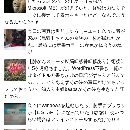
したらタスクバーの中から【言語バー
Microsoft IME】が消えていた。経験は力なりで
すぐに復元して表示をさせたけど、なんでこう
なるんかな(~~;)/
今日の写真は男前じゃろ（～エ～）久々に我が
家の【黒猫】ちゃんの奇跡の一枚が撮れたか
も。 黒猫には定番カラーの赤色が似合うのね
♡
【肺がんステージⅣ脳転移骨転移あり】術後1
年5ケ月経ちました。WordPress下書き一覧に
はタイトルと書きかけの日記がずらりと並んで
る。。。とりあえずその時の写真だけでもアッ
プしておこうか、箱入り主婦baabaがその時を生きてた証
だから。
久々にWindowsを起動したら、勝手にブラウザ
が【E START】になっていた（@@;） 使いづ
らい場合はアンインストールするだけでＯＫ