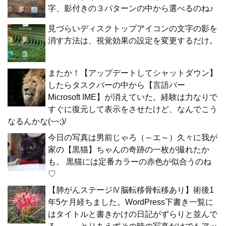
字、影付きの３パターンの中から選べるのね♪
見づらいディスクトップアイコンの文字の影を
消す方法は、視覚効果の設定を変更するだけ。
またか！【アップデートしてシャットダウン】
したらタスクバーの中から【言語バー
Microsoft IME】が消えていた。経験は力なりで
すぐに復元して表示をさせたけど、なんでこう
なるんかな(~~;)/
今日の写真は男前じゃろ（～エ～）久々に我が
家の【黒猫】ちゃんの奇跡の一枚が撮れたか
も。 黒猫には定番カラーの赤色が似合うのね
♡
【肺がんステージⅣ脳転移骨転移あり】術後1
年5ケ月経ちました。WordPress下書き一覧に
はタイトルと書きかけの日記がずらりと並んで