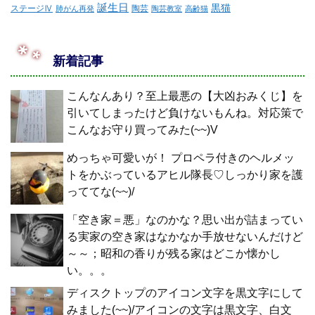
誕生日
黒猫
ステージⅣ
陶芸
肺がん再発
陶芸教室
高齢猫
新着記事
こんなんあり？至上最悪の【大凶おみくじ】を
引いてしまったけど負けないもんね。対応策で
こんなお守り買ってみた(~~)V
めっちゃ可愛いが！ プロペラ付きのヘルメッ
トをかぶっているアヒル隊長♡しっかり家を護
っててな(~~)/
「空き家＝悪」なのかな？思い出が詰まってい
る実家の空き家はなかなか手放せないんだけど
～～；昭和の香りが残る家はどこか懐かし
い。。。
ディスクトップのアイコン文字を黒文字にして
みました(~~)/アイコンの文字は黒文字、白文