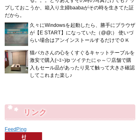
る。。。とりあえずその時の写真だけでもアッ
プしておこうか、箱入り主婦baabaがその時を生きてた証
だから。
久々にWindowsを起動したら、勝手にブラウザ
が【E START】になっていた（@@;） 使いづ
らい場合はアンインストールするだけでＯＫ
猫バカさんの心をくすぐるキャットテーブルを
激安で購入(~ｴ~)/p ツイテたにゃ～♡店舗で購
入もセール品があったり見て触って大きさ確認
してこれまた楽し♪
リンク
FeedPing