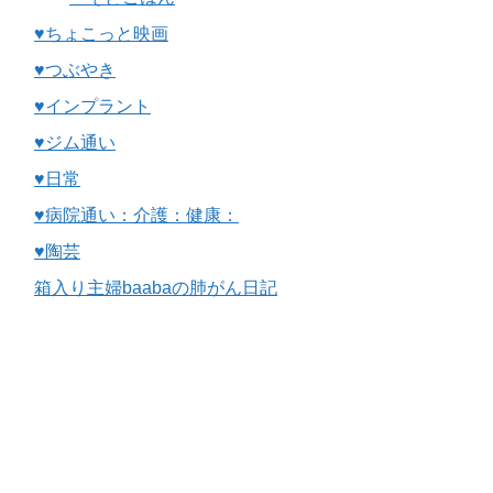
♥ちょこっと映画
♥つぶやき
♥インプラント
♥ジム通い
♥日常
♥病院通い：介護：健康：
♥陶芸
箱入り主婦baabaの肺がん日記