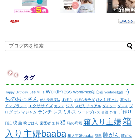
タグ
WordPress
う
Les Mills
WordPress初心者
Happy Birthday
youtube動画
ちのおっさん
ずぼら
ひとりぼっち
ぼっち
がん免疫療法
ずぼらサラダ
エクササイズ
ジム
ブ
インプラント
スピリチュアル
カフェ
ダイソー
ダンス
ランチ
レスミルズ
手作り
ログ
ボディジャム
ワードプレス
介護
外食
箱
箱入り主婦
猫
映画
晩ごはん
歯医者
猫の病気
日記
無料
入り主婦baaba
肺がん
箱入主婦baaba
肺がん
簡単