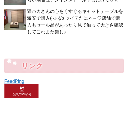
猫バカさんの心をくすぐるキャットテーブルを
激安で購入(~ｴ~)/p ツイテたにゃ～♡店舗で購
入もセール品があったり見て触って大きさ確認
してこれまた楽し♪
リンク
FeedPing