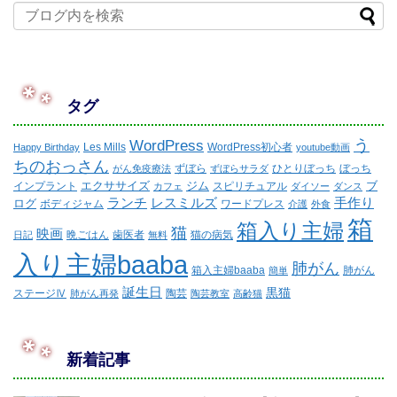
タグ
WordPress
う
Les Mills
WordPress初心者
Happy Birthday
youtube動画
ちのおっさん
ずぼら
ひとりぼっち
ぼっち
がん免疫療法
ずぼらサラダ
エクササイズ
ジム
ブ
インプラント
スピリチュアル
カフェ
ダイソー
ダンス
ランチ
レスミルズ
手作り
ログ
ボディジャム
ワードプレス
介護
外食
箱
箱入り主婦
猫
映画
晩ごはん
歯医者
猫の病気
日記
無料
入り主婦baaba
肺がん
箱入主婦baaba
肺がん
簡単
誕生日
黒猫
ステージⅣ
陶芸
肺がん再発
陶芸教室
高齢猫
新着記事