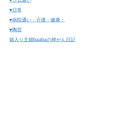
♥ジム通い
♥日常
♥病院通い：介護：健康：
♥陶芸
箱入り主婦baabaの肺がん日記