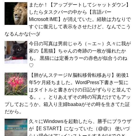
またか！【アップデートしてシャットダウン】
したらタスクバーの中から【言語バー
Microsoft IME】が消えていた。経験は力なりで
すぐに復元して表示をさせたけど、なんでこう
なるんかな(~~;)/
今日の写真は男前じゃろ（～エ～）久々に我が
家の【黒猫】ちゃんの奇跡の一枚が撮れたか
も。 黒猫には定番カラーの赤色が似合うのね
♡
【肺がんステージⅣ脳転移骨転移あり】術後1
年5ケ月経ちました。WordPress下書き一覧に
はタイトルと書きかけの日記がずらりと並んで
る。。。とりあえずその時の写真だけでもアッ
プしておこうか、箱入り主婦baabaがその時を生きてた証
だから。
久々にWindowsを起動したら、勝手にブラウザ
が【E START】になっていた（@@;） 使いづ
らい場合はアンインストールするだけでＯＫ