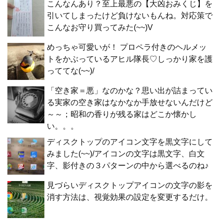
こんなんあり？至上最悪の【大凶おみくじ】を
引いてしまったけど負けないもんね。対応策で
こんなお守り買ってみた(~~)V
めっちゃ可愛いが！ プロペラ付きのヘルメッ
トをかぶっているアヒル隊長♡しっかり家を護
っててな(~~)/
「空き家＝悪」なのかな？思い出が詰まってい
る実家の空き家はなかなか手放せないんだけど
～～；昭和の香りが残る家はどこか懐かし
い。。。
ディスクトップのアイコン文字を黒文字にして
みました(~~)/アイコンの文字は黒文字、白文
字、影付きの３パターンの中から選べるのね♪
見づらいディスクトップアイコンの文字の影を
消す方法は、視覚効果の設定を変更するだけ。