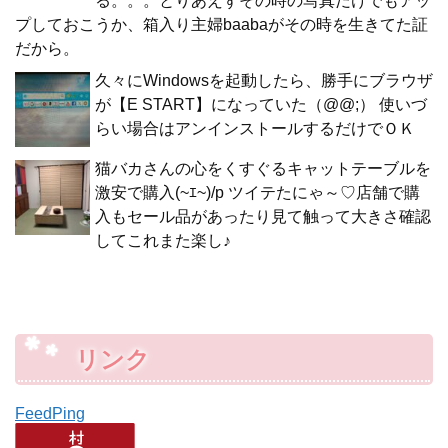
る。。。とりあえずその時の写真だけでもアッ
プしておこうか、箱入り主婦baabaがその時を生きてた証
だから。
久々にWindowsを起動したら、勝手にブラウザ
が【E START】になっていた（@@;） 使いづ
らい場合はアンインストールするだけでＯＫ
猫バカさんの心をくすぐるキャットテーブルを
激安で購入(~ｴ~)/p ツイテたにゃ～♡店舗で購
入もセール品があったり見て触って大きさ確認
してこれまた楽し♪
リンク
FeedPing