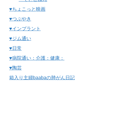
♥ちょこっと映画
♥つぶやき
♥インプラント
♥ジム通い
♥日常
♥病院通い：介護：健康：
♥陶芸
箱入り主婦baabaの肺がん日記