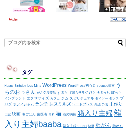
タグ
WordPress
う
Les Mills
WordPress初心者
Happy Birthday
youtube動画
ちのおっさん
ずぼら
ひとりぼっち
ぼっち
がん免疫療法
ずぼらサラダ
エクササイズ
ジム
ブ
インプラント
スピリチュアル
カフェ
ダイソー
ダンス
ランチ
レスミルズ
手作り
ログ
ボディジャム
ワードプレス
介護
外食
箱
箱入り主婦
猫
映画
晩ごはん
歯医者
猫の病気
日記
無料
入り主婦baaba
肺がん
箱入主婦baaba
肺がん
簡単