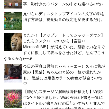
字、影付きの３パターンの中から選べるのね♪
見づらいディスクトップアイコンの文字の影を
消す方法は、視覚効果の設定を変更するだけ。
またか！【アップデートしてシャットダウン】
したらタスクバーの中から【言語バー
Microsoft IME】が消えていた。経験は力なりで
すぐに復元して表示をさせたけど、なんでこう
なるんかな(~~;)/
今日の写真は男前じゃろ（～エ～）久々に我が
家の【黒猫】ちゃんの奇跡の一枚が撮れたか
も。 黒猫には定番カラーの赤色が似合うのね
♡
【肺がんステージⅣ脳転移骨転移あり】術後1
年5ケ月経ちました。WordPress下書き一覧に
はタイトルと書きかけの日記がずらりと並んで