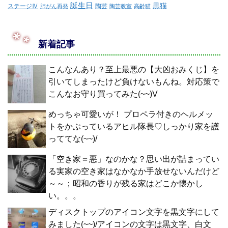
誕生日
黒猫
ステージⅣ
陶芸
肺がん再発
陶芸教室
高齢猫
新着記事
こんなんあり？至上最悪の【大凶おみくじ】を
引いてしまったけど負けないもんね。対応策で
こんなお守り買ってみた(~~)V
めっちゃ可愛いが！ プロペラ付きのヘルメッ
トをかぶっているアヒル隊長♡しっかり家を護
っててな(~~)/
「空き家＝悪」なのかな？思い出が詰まってい
る実家の空き家はなかなか手放せないんだけど
～～；昭和の香りが残る家はどこか懐かし
い。。。
ディスクトップのアイコン文字を黒文字にして
みました(~~)/アイコンの文字は黒文字、白文