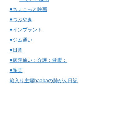
♥ちょこっと映画
♥つぶやき
♥インプラント
♥ジム通い
♥日常
♥病院通い：介護：健康：
♥陶芸
箱入り主婦baabaの肺がん日記