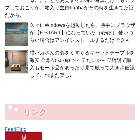
る。。。とりあえずその時の写真だけでもアッ
プしておこうか、箱入り主婦baabaがその時を生きてた証
だから。
久々にWindowsを起動したら、勝手にブラウザ
が【E START】になっていた（@@;） 使いづ
らい場合はアンインストールするだけでＯＫ
猫バカさんの心をくすぐるキャットテーブルを
激安で購入(~ｴ~)/p ツイテたにゃ～♡店舗で購
入もセール品があったり見て触って大きさ確認
してこれまた楽し♪
リンク
FeedPing