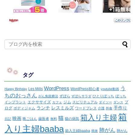
タグ
WordPress
う
Les Mills
WordPress初心者
Happy Birthday
youtube動画
ちのおっさん
ずぼら
ひとりぼっち
ぼっち
がん免疫療法
ずぼらサラダ
エクササイズ
ジム
ブ
インプラント
スピリチュアル
カフェ
ダイソー
ダンス
ランチ
レスミルズ
手作り
ログ
ボディジャム
ワードプレス
介護
外食
箱
箱入り主婦
猫
映画
晩ごはん
歯医者
猫の病気
日記
無料
入り主婦baaba
肺がん
箱入主婦baaba
肺がん
簡単