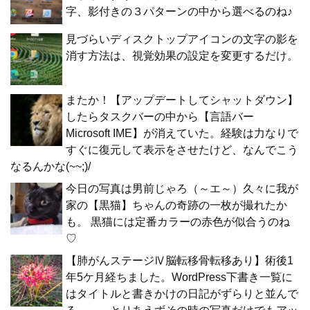
字、影付きの３パターンの中から選べるのね♪
見づらいディスクトップアイコンの文字の影を
消す方法は、視覚効果の設定を変更するだけ。
またか！【アップデートしてシャットダウン】
したらタスクバーの中から【言語バー
Microsoft IME】が消えていた。経験は力なりで
すぐに復元して表示をさせたけど、なんでこう
なるんかな(~~;)/
今日の写真は男前じゃろ（～エ～）久々に我が
家の【黒猫】ちゃんの奇跡の一枚が撮れたか
も。 黒猫には定番カラーの赤色が似合うのね
♡
【肺がんステージⅣ脳転移骨転移あり】術後1
年5ケ月経ちました。WordPress下書き一覧に
はタイトルと書きかけの日記がずらりと並んで