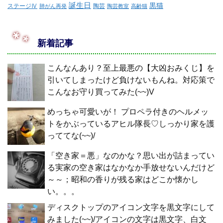
誕生日
黒猫
ステージⅣ
陶芸
肺がん再発
陶芸教室
高齢猫
新着記事
こんなんあり？至上最悪の【大凶おみくじ】を
引いてしまったけど負けないもんね。対応策で
こんなお守り買ってみた(~~)V
めっちゃ可愛いが！ プロペラ付きのヘルメッ
トをかぶっているアヒル隊長♡しっかり家を護
っててな(~~)/
「空き家＝悪」なのかな？思い出が詰まってい
る実家の空き家はなかなか手放せないんだけど
～～；昭和の香りが残る家はどこか懐かし
い。。。
ディスクトップのアイコン文字を黒文字にして
みました(~~)/アイコンの文字は黒文字、白文