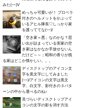
みた(~~)V
めっちゃ可愛いが！ プロペラ
付きのヘルメットをかぶって
いるアヒル隊長♡しっかり家
を護っててな(~~)/
「空き家＝悪」なのかな？思
い出が詰まっている実家の空
き家はなかなか手放せないん
だけど～～；昭和の香りが残
る家はどこか懐かしい。。。
ディスクトップのアイコン文
字を黒文字にしてみました
(~~)/アイコンの文字は黒文
字、白文字、影付きの３パタ
ーンの中から選べるのね♪
見づらいディスクトップアイ
コンの文字の影を消す方法