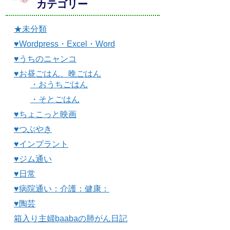
カテゴリー
★未分類
♥Wordpress・Excel・Word
♥うちのニャンコ
♥お昼ごはん、晩ごはん
・おうちごはん
・そとごはん
♥ちょこっと映画
♥つぶやき
♥インプラント
♥ジム通い
♥日常
♥病院通い：介護：健康：
♥陶芸
箱入り主婦baabaの肺がん日記