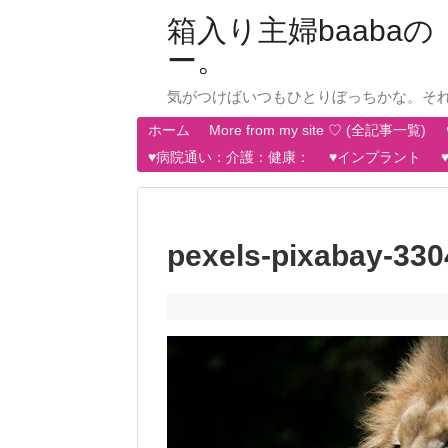
箱入り主婦baab
ー。
気がつけばいつもひとりぼっちかな。そ
ホーム
More from my site ♡ (全記事一覧)
♥病院通い：介護：健康：
♥インプラント
pexels-pixabay-330