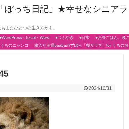
aの「ぼっち日記」★幸せなシニア
れもまたひとつの生き方かも。
♥WordPress・Excel・Word
♥つぶやき
♥日常
♥お昼ごはん、晩
♥うちのニャンコ
箱入り主婦baabaのずぼら「朝サラダ」for うちの
45
2024/10/31