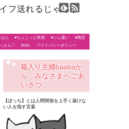
ライフ送れるじゃろか
ごはん
♥ちょこっと映画
♥ジム通い
♥陶芸
おっさん♡
MAIL
プライバシーポリシー
箱入り主婦baabaか
ら みなさまへごあ
いさつ
【ぼっち】とは人間関係を上手く築けな
い人を指す言葉