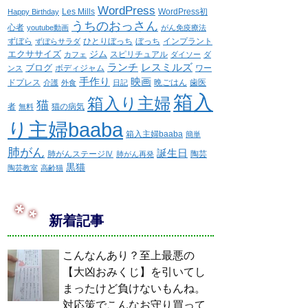
WordPress
Les Mills
WordPress初
Happy Birthday
うちのおっさん
心者
youtube動画
がん免疫療法
ずぼら
ひとりぼっち
ぼっち
インプラント
ずぼらサラダ
エクササイズ
ジム
スピリチュアル
カフェ
ダイソー
ダ
ランチ
レスミルズ
ブログ
ボディジャム
ワー
ンス
手作り
映画
ドプレス
晩ごはん
歯医
介護
外食
日記
箱入
箱入り主婦
猫
者
猫の病気
無料
り主婦baaba
箱入主婦baaba
簡単
肺がん
誕生日
肺がんステージⅣ
陶芸
肺がん再発
黒猫
陶芸教室
高齢猫
新着記事
こんなんあり？至上最悪の
【大凶おみくじ】を引いてし
まったけど負けないもんね。
対応策でこんなお守り買って