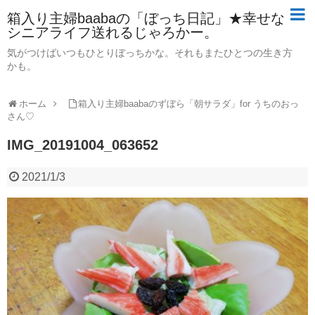
箱入り主婦baabaの「ぼっち日記」★幸せな
シニアライフ送れるじゃろかー。
気がつけばいつもひとりぼっちかな。それもまたひとつの生き方
かも。
ホーム
箱入り主婦baabaのずぼら「朝サラダ」for うちのおっ
さん♡
IMG_20191004_063652
2021/1/3