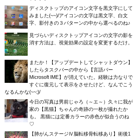
ディスクトップのアイコン文字を黒文字にして
みました(~~)/アイコンの文字は黒文字、白文
字、影付きの３パターンの中から選べるのね♪
見づらいディスクトップアイコンの文字の影を
消す方法は、視覚効果の設定を変更するだけ。
またか！【アップデートしてシャットダウン】
したらタスクバーの中から【言語バー
Microsoft IME】が消えていた。経験は力なりで
すぐに復元して表示をさせたけど、なんでこう
なるんかな(~~;)/
今日の写真は男前じゃろ（～エ～）久々に我が
家の【黒猫】ちゃんの奇跡の一枚が撮れたか
も。 黒猫には定番カラーの赤色が似合うのね
♡
【肺がんステージⅣ脳転移骨転移あり】術後1