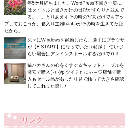
年5ケ月経ちました。WordPress下書き一覧に
はタイトルと書きかけの日記がずらりと並んで
る。。。とりあえずその時の写真だけでもアッ
プしておこうか、箱入り主婦baabaがその時を生きてた証
だから。
久々にWindowsを起動したら、勝手にブラウザ
が【E START】になっていた（@@;） 使いづ
らい場合はアンインストールするだけでＯＫ
猫バカさんの心をくすぐるキャットテーブルを
激安で購入(~ｴ~)/p ツイテたにゃ～♡店舗で購
入もセール品があったり見て触って大きさ確認
してこれまた楽し♪
リンク