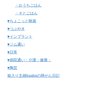
・おうちごはん
・そとごはん
♥ちょこっと映画
♥つぶやき
♥インプラント
♥ジム通い
♥日常
♥病院通い：介護：健康：
♥陶芸
箱入り主婦baabaの肺がん日記