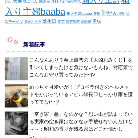
猫
映画
晩ごはん
歯医者
猫の病気
日記
無料
入り主婦baaba
肺がん
箱入主婦baaba
肺がん
簡単
誕生日
黒猫
ステージⅣ
陶芸
肺がん再発
陶芸教室
高齢猫
新着記事
こんなんあり？至上最悪の【大凶おみくじ】を
引いてしまったけど負けないもんね。対応策で
こんなお守り買ってみた(~~)V
めっちゃ可愛いが！ プロペラ付きのヘルメッ
トをかぶっているアヒル隊長♡しっかり家を護
っててな(~~)/
「空き家＝悪」なのかな？思い出が詰まってい
る実家の空き家はなかなか手放せないんだけど
～～；昭和の香りが残る家はどこか懐かし
い。。。