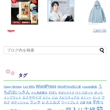
タグ
WordPress
う
Les Mills
WordPress初心者
Happy Birthday
youtube動画
ちのおっさん
ずぼら
ひとりぼっち
ぼっち
がん免疫療法
ずぼらサラダ
エクササイズ
ジム
ブ
インプラント
スピリチュアル
カフェ
ダイソー
ダンス
ランチ
レスミルズ
手作り
ログ
ボディジャム
ワードプレス
介護
外食
箱
箱入り主婦