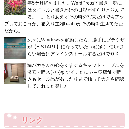
年5ケ月経ちました。WordPress下書き一覧に
はタイトルと書きかけの日記がずらりと並んで
る。。。とりあえずその時の写真だけでもアッ
プしておこうか、箱入り主婦baabaがその時を生きてた証
だから。
久々にWindowsを起動したら、勝手にブラウザ
が【E START】になっていた（@@;） 使いづ
らい場合はアンインストールするだけでＯＫ
猫バカさんの心をくすぐるキャットテーブルを
激安で購入(~ｴ~)/p ツイテたにゃ～♡店舗で購
入もセール品があったり見て触って大きさ確認
してこれまた楽し♪
リンク