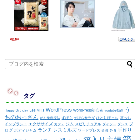
タグ
WordPress
う
Les Mills
WordPress初心者
Happy Birthday
youtube動画
ちのおっさん
ずぼら
ひとりぼっち
ぼっち
がん免疫療法
ずぼらサラダ
エクササイズ
ジム
ブ
インプラント
スピリチュアル
カフェ
ダイソー
ダンス
ランチ
レスミルズ
手作り
ログ
ボディジャム
ワードプレス
介護
外食
箱
箱入り主婦