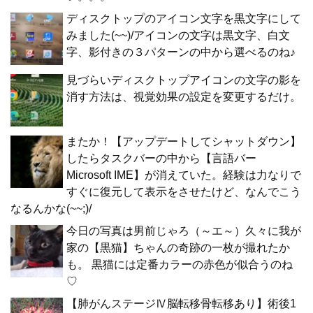
ディスクトップのアイコン文字を黒文字にして
みました(~~)/アイコンの文字は黒文字、白文
字、影付きの３パターンの中から選べるのね♪
見づらいディスクトップアイコンの文字の影を
消す方法は、視覚効果の設定を変更するだけ。
またか！【アップデートしてシャットダウン】
したらタスクバーの中から【言語バー
Microsoft IME】が消えていた。経験は力なりで
すぐに復元して表示をさせたけど、なんでこう
なるんかな(~~;)/
今日の写真は男前じゃろ（～エ～）久々に我が
家の【黒猫】ちゃんの奇跡の一枚が撮れたか
も。 黒猫には定番カラーの赤色が似合うのね
♡
【肺がんステージⅣ脳転移骨転移あり】術後1