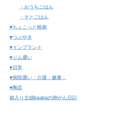
・おうちごはん
・そとごはん
♥ちょこっと映画
♥つぶやき
♥インプラント
♥ジム通い
♥日常
♥病院通い：介護：健康：
♥陶芸
箱入り主婦baabaの肺がん日記