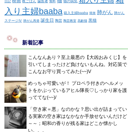
猫
映画
晩ごはん
歯医者
猫の病気
日記
無料
入り主婦baaba
肺がん
箱入主婦baaba
肺がん
簡単
誕生日
黒猫
ステージⅣ
陶芸
肺がん再発
陶芸教室
高齢猫
新着記事
こんなんあり？至上最悪の【大凶おみくじ】を
引いてしまったけど負けないもんね。対応策で
こんなお守り買ってみた(~~)V
めっちゃ可愛いが！ プロペラ付きのヘルメッ
トをかぶっているアヒル隊長♡しっかり家を護
っててな(~~)/
「空き家＝悪」なのかな？思い出が詰まってい
る実家の空き家はなかなか手放せないんだけど
～～；昭和の香りが残る家はどこか懐かし
い。。。