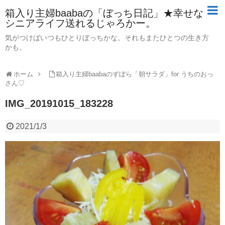
箱入り主婦baabaの「ぼっち日記」★幸せな
シニアライフ送れるじゃろかー。
気がつけばいつもひとりぼっちかな。それもまたひとつの生き方
かも。
ホーム
箱入り主婦baabaのずぼら「朝サラダ」for うちのおっ
さん♡
IMG_20191015_183228
2021/1/3