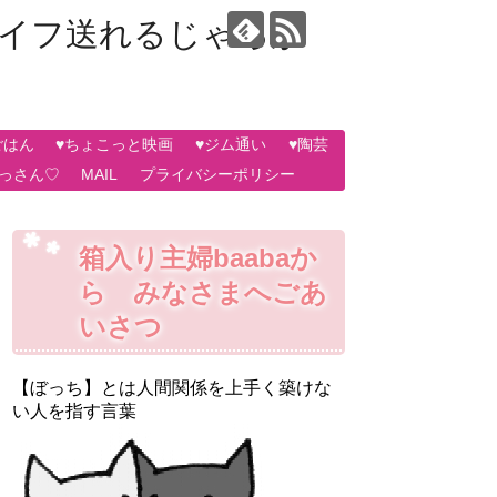
ライフ送れるじゃろか
ごはん
♥ちょこっと映画
♥ジム通い
♥陶芸
おっさん♡
MAIL
プライバシーポリシー
箱入り主婦baabaか
ら みなさまへごあ
いさつ
【ぼっち】とは人間関係を上手く築けな
い人を指す言葉