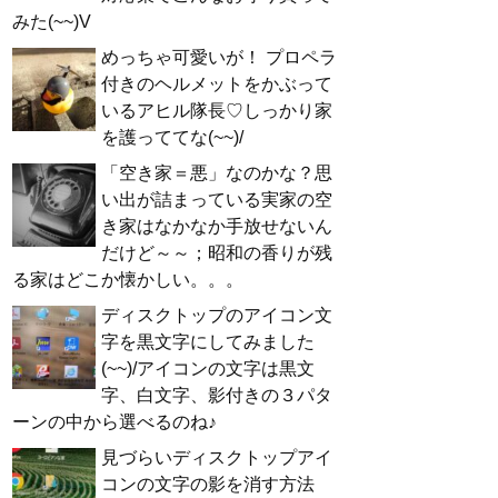
みた(~~)V
めっちゃ可愛いが！ プロペラ
付きのヘルメットをかぶって
いるアヒル隊長♡しっかり家
を護っててな(~~)/
「空き家＝悪」なのかな？思
い出が詰まっている実家の空
き家はなかなか手放せないん
だけど～～；昭和の香りが残
る家はどこか懐かしい。。。
ディスクトップのアイコン文
字を黒文字にしてみました
(~~)/アイコンの文字は黒文
字、白文字、影付きの３パタ
ーンの中から選べるのね♪
見づらいディスクトップアイ
コンの文字の影を消す方法