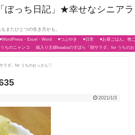
aの「ぼっち日記」★幸せなシニア
れもまたひとつの生き方かも。
♥WordPress・Excel・Word
♥つぶやき
♥日常
♥お昼ごはん、晩
♥うちのニャンコ
箱入り主婦baabaのずぼら「朝サラダ」for うちの
サラダ」for うちのおっさん♡
635
2021/1/3