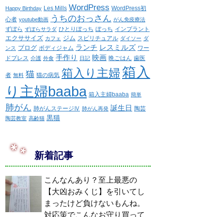
WordPress
Les Mills
WordPress初
Happy Birthday
うちのおっさん
心者
youtube動画
がん免疫療法
ずぼら
ひとりぼっち
ぼっち
インプラント
ずぼらサラダ
エクササイズ
ジム
スピリチュアル
カフェ
ダイソー
ダ
ランチ
レスミルズ
ブログ
ボディジャム
ワー
ンス
手作り
映画
ドプレス
晩ごはん
歯医
介護
外食
日記
箱入
箱入り主婦
猫
者
猫の病気
無料
り主婦baaba
箱入主婦baaba
簡単
肺がん
誕生日
肺がんステージⅣ
陶芸
肺がん再発
黒猫
陶芸教室
高齢猫
新着記事
こんなんあり？至上最悪の
【大凶おみくじ】を引いてし
まったけど負けないもんね。
対応策でこんなお守り買って