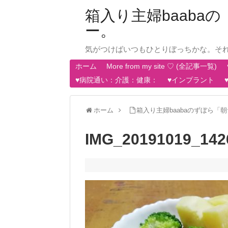
箱入り主婦baab
ー。
気がつけばいつもひとりぼっちかな。そ
ホーム
More from my site ♡ (全記事一覧)
♥病院通い：介護：健康：
♥インプラント
ホーム
箱入り主婦baabaのずぼら「朝
IMG_20191019_142