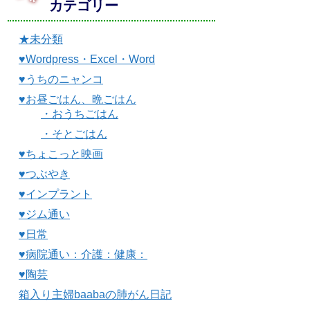
カテゴリー
★未分類
♥Wordpress・Excel・Word
♥うちのニャンコ
♥お昼ごはん、晩ごはん
・おうちごはん
・そとごはん
♥ちょこっと映画
♥つぶやき
♥インプラント
♥ジム通い
♥日常
♥病院通い：介護：健康：
♥陶芸
箱入り主婦baabaの肺がん日記