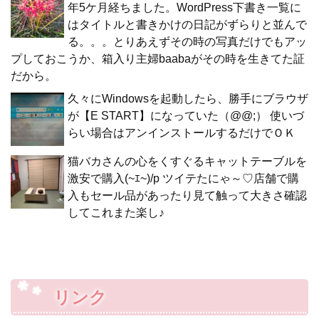
年5ケ月経ちました。WordPress下書き一覧に
はタイトルと書きかけの日記がずらりと並んで
る。。。とりあえずその時の写真だけでもアッ
プしておこうか、箱入り主婦baabaがその時を生きてた証
だから。
久々にWindowsを起動したら、勝手にブラウザ
が【E START】になっていた（@@;） 使いづ
らい場合はアンインストールするだけでＯＫ
猫バカさんの心をくすぐるキャットテーブルを
激安で購入(~ｴ~)/p ツイテたにゃ～♡店舗で購
入もセール品があったり見て触って大きさ確認
してこれまた楽し♪
リンク