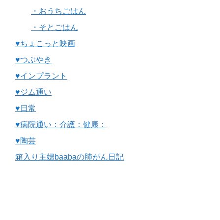
・おうちごはん
・そとごはん
♥ちょこっと映画
♥つぶやき
♥インプラント
♥ジム通い
♥日常
♥病院通い：介護：健康：
♥陶芸
箱入り主婦baabaの肺がん日記