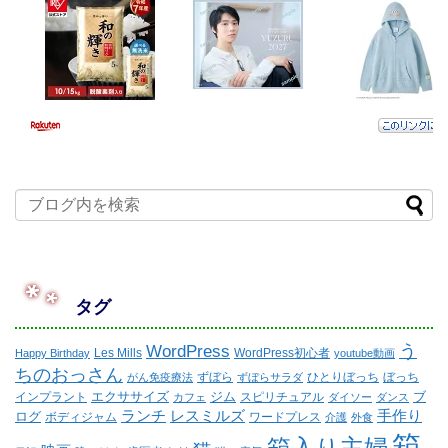
タグ
WordPress
う
Les Mills
WordPress初心者
Happy Birthday
youtube動画
ちのおっさん
ずぼら
ひとりぼっち
ぼっち
がん免疫療法
ずぼらサラダ
エクササイズ
ジム
ブ
インプラント
スピリチュアル
カフェ
ダイソー
ダンス
ランチ
レスミルズ
手作り
ログ
ボディジャム
ワードプレス
介護
外食
箱
箱入り主婦