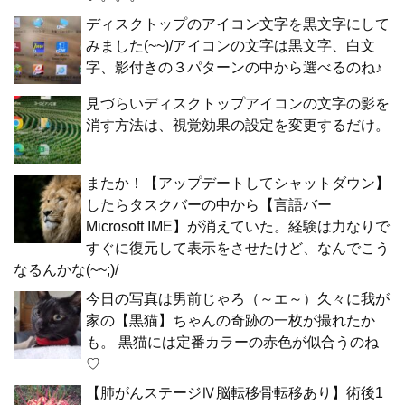
ディスクトップのアイコン文字を黒文字にして
みました(~~)/アイコンの文字は黒文字、白文
字、影付きの３パターンの中から選べるのね♪
見づらいディスクトップアイコンの文字の影を
消す方法は、視覚効果の設定を変更するだけ。
またか！【アップデートしてシャットダウン】
したらタスクバーの中から【言語バー
Microsoft IME】が消えていた。経験は力なりで
すぐに復元して表示をさせたけど、なんでこう
なるんかな(~~;)/
今日の写真は男前じゃろ（～エ～）久々に我が
家の【黒猫】ちゃんの奇跡の一枚が撮れたか
も。 黒猫には定番カラーの赤色が似合うのね
♡
【肺がんステージⅣ脳転移骨転移あり】術後1