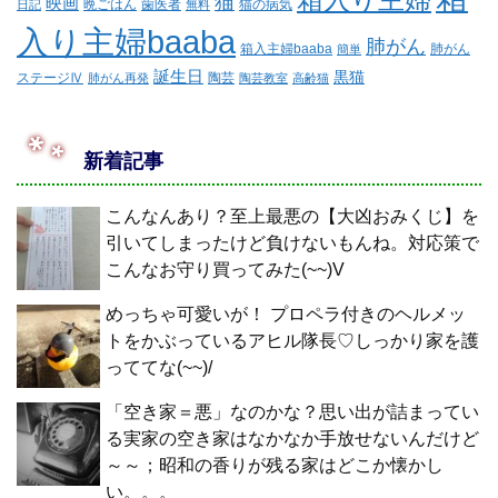
猫
映画
晩ごはん
歯医者
猫の病気
日記
無料
入り主婦baaba
肺がん
箱入主婦baaba
肺がん
簡単
誕生日
黒猫
ステージⅣ
陶芸
肺がん再発
陶芸教室
高齢猫
新着記事
こんなんあり？至上最悪の【大凶おみくじ】を
引いてしまったけど負けないもんね。対応策で
こんなお守り買ってみた(~~)V
めっちゃ可愛いが！ プロペラ付きのヘルメッ
トをかぶっているアヒル隊長♡しっかり家を護
っててな(~~)/
「空き家＝悪」なのかな？思い出が詰まってい
る実家の空き家はなかなか手放せないんだけど
～～；昭和の香りが残る家はどこか懐かし
い。。。