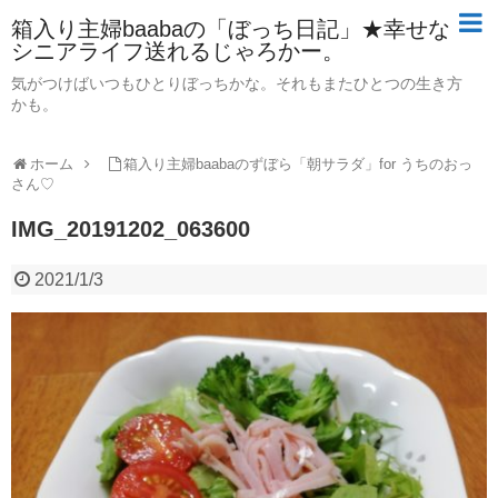
箱入り主婦baabaの「ぼっち日記」★幸せな
シニアライフ送れるじゃろかー。
気がつけばいつもひとりぼっちかな。それもまたひとつの生き方
かも。
ホーム
箱入り主婦baabaのずぼら「朝サラダ」for うちのおっ
さん♡
IMG_20191202_063600
2021/1/3