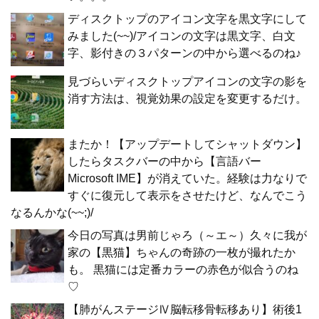
ディスクトップのアイコン文字を黒文字にして
みました(~~)/アイコンの文字は黒文字、白文
字、影付きの３パターンの中から選べるのね♪
見づらいディスクトップアイコンの文字の影を
消す方法は、視覚効果の設定を変更するだけ。
またか！【アップデートしてシャットダウン】
したらタスクバーの中から【言語バー
Microsoft IME】が消えていた。経験は力なりで
すぐに復元して表示をさせたけど、なんでこう
なるんかな(~~;)/
今日の写真は男前じゃろ（～エ～）久々に我が
家の【黒猫】ちゃんの奇跡の一枚が撮れたか
も。 黒猫には定番カラーの赤色が似合うのね
♡
【肺がんステージⅣ脳転移骨転移あり】術後1