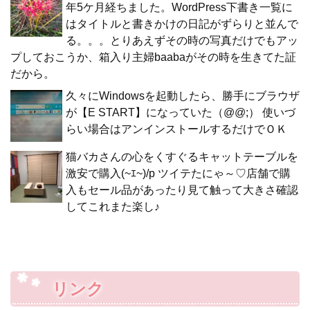
年5ケ月経ちました。WordPress下書き一覧に
はタイトルと書きかけの日記がずらりと並んで
る。。。とりあえずその時の写真だけでもアッ
プしておこうか、箱入り主婦baabaがその時を生きてた証
だから。
久々にWindowsを起動したら、勝手にブラウザ
が【E START】になっていた（@@;） 使いづ
らい場合はアンインストールするだけでＯＫ
猫バカさんの心をくすぐるキャットテーブルを
激安で購入(~ｴ~)/p ツイテたにゃ～♡店舗で購
入もセール品があったり見て触って大きさ確認
してこれまた楽し♪
リンク