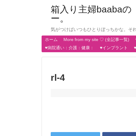
箱入り主婦baab
ー。
気がつけばいつもひとりぼっちかな。そ
ホーム
More from my site ♡ (全記事一覧)
♥病院通い：介護：健康：
♥インプラント
rl-4