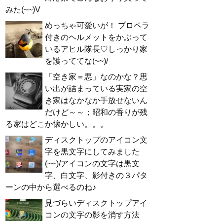
みた(~~)V
めっちゃ可愛いが！ プロペラ
付きのヘルメットをかぶって
いるアヒル隊長♡しっかり家
を護っててな(~~)/
「空き家＝悪」なのかな？思
い出が詰まっている実家の空
き家はなかなか手放せないん
だけど～～；昭和の香りが残
る家はどこか懐かしい。。。
ディスクトップのアイコン文
字を黒文字にしてみました
(~~)/アイコンの文字は黒文
字、白文字、影付きの３パタ
ーンの中から選べるのね♪
見づらいディスクトップアイ
コンの文字の影を消す方法