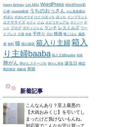
WordPress
Les Mills
WordPress初
Happy Birthday
うちのおっさん
心者
youtube動画
がん免疫療法
ずぼら
ひとりぼっち
ぼっち
インプラント
ずぼらサラダ
エクササイズ
ジム
スピリチュアル
カフェ
ダイソー
ダ
ランチ
レスミルズ
ブログ
ボディジャム
ワー
ンス
手作り
映画
ドプレス
晩ごはん
歯医
介護
外食
日記
箱入
箱入り主婦
猫
者
猫の病気
無料
り主婦baaba
箱入主婦baaba
簡単
肺がん
誕生日
肺がんステージⅣ
陶芸
肺がん再発
黒猫
陶芸教室
高齢猫
新着記事
こんなんあり？至上最悪の
【大凶おみくじ】を引いてし
まったけど負けないもんね。
対応策でこんなお守り買って