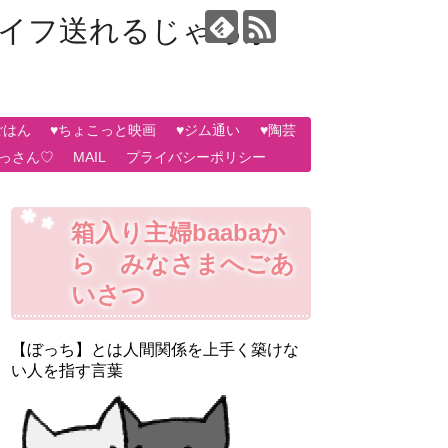
ライフ送れるじゃろか
ごはん
♥ちょこっと映画
♥ジム通い
♥陶芸
おっさん♡
MAIL
プライバシーポリシー
箱入り主婦baabaか
ら みなさまへごあ
いさつ
【ぼっち】とは人間関係を上手く築けな
い人を指す言葉