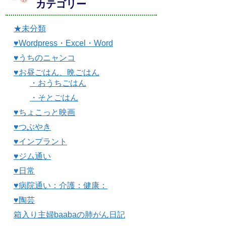
カテゴリー
★未分類
♥Wordpress・Excel・Word
♥うちのニャンコ
♥お昼ごはん、晩ごはん
・おうちごはん
・そとごはん
♥ちょこっと映画
♥つぶやき
♥インプラント
♥ジム通い
♥日常
♥病院通い：介護：健康：
♥陶芸
箱入り主婦baabaの肺がん日記