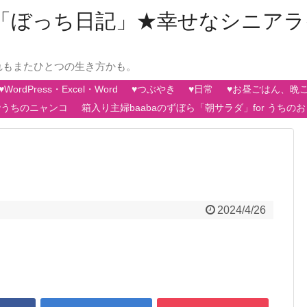
aの「ぼっち日記」★幸せなシニア
れもまたひとつの生き方かも。
♥WordPress・Excel・Word
♥つぶやき
♥日常
♥お昼ごはん、晩
♥うちのニャンコ
箱入り主婦baabaのずぼら「朝サラダ」for うちの
2024/4/26