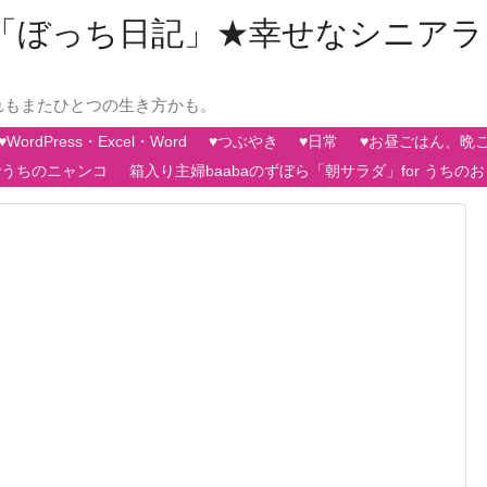
aの「ぼっち日記」★幸せなシニア
れもまたひとつの生き方かも。
♥WordPress・Excel・Word
♥つぶやき
♥日常
♥お昼ごはん、晩
♥うちのニャンコ
箱入り主婦baabaのずぼら「朝サラダ」for うちの