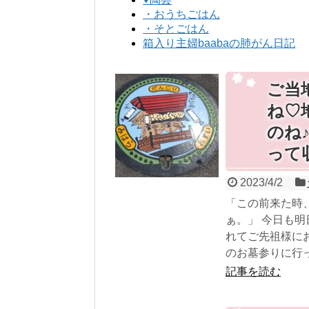
・おうちごはん
・そとごはん
箱入り主婦baabaの肺がん日記
ご当
ね♡
のね
って
2023/4/2
「この前来た時
ぁ。」 今日も
れてご先祖様に
のお墓参りに行って
記事を読む