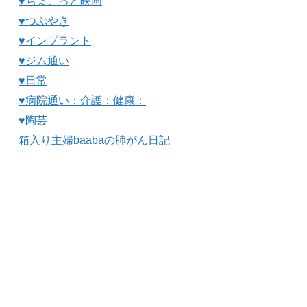
♥ちょこっと映画
♥つぶやき
♥インプラント
♥ジム通い
♥日常
♥病院通い：介護：健康：
♥陶芸
箱入り主婦baabaの肺がん日記