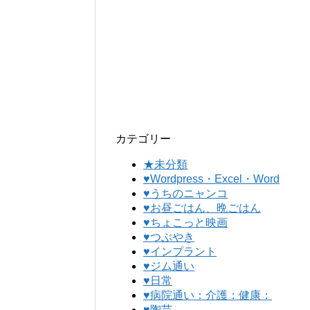
カテゴリー
★未分類
♥Wordpress・Excel・Word
♥うちのニャンコ
♥お昼ごはん、晩ごはん
♥ちょこっと映画
♥つぶやき
♥インプラント
♥ジム通い
♥日常
♥病院通い：介護：健康：
♥陶芸