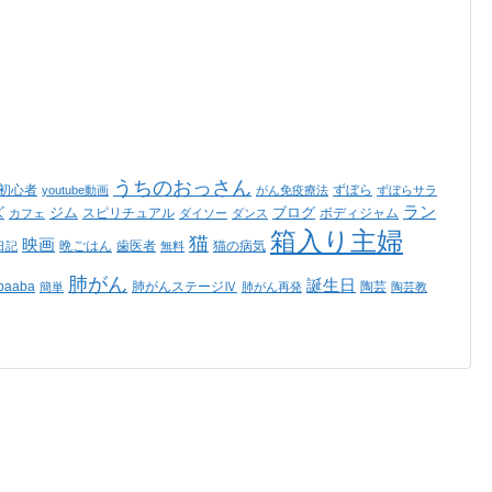
うちのおっさん
ss初心者
ずぼら
youtube動画
がん免疫療法
ずぼらサラ
ラン
ズ
ジム
ブログ
スピリチュアル
ボディジャム
カフェ
ダイソー
ダンス
箱入り主婦
猫
映画
晩ごはん
歯医者
猫の病気
日記
無料
肺がん
誕生日
aaba
肺がんステージⅣ
陶芸
簡単
肺がん再発
陶芸教