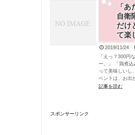
「あ
自衛
だけ
て楽
2019/11/24
「えっ？300円
ー。」 「鶏煮
って美味しいし、な
ベントは、お出か
記事を読む
スポンサーリンク