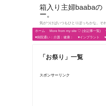
箱入り主婦baab
ー。
気がつけばいつもひとりぼっちかな。そ
ホーム
More from my site ♡ (全記事一覧)
♥病院通い：介護：健康：
♥インプラント
「
お祭り
」
一覧
スポンサーリンク