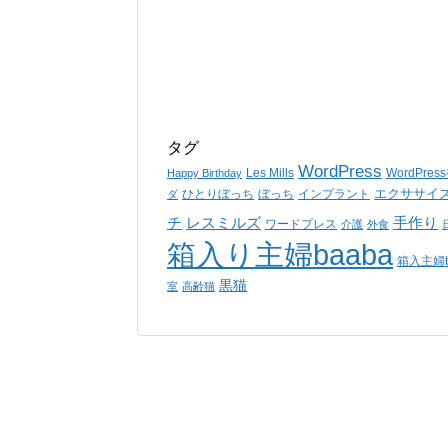
タグ
WordPress
Les Mills
WordPre
Happy Birthday
エクササイ
ひとりぼっち
ぼっち
インプラント
ダ
チ
レスミルズ
手作り
ワードプレス
介護
外食
箱入り主婦baaba
箱入主婦b
黒猫
室
高齢猫