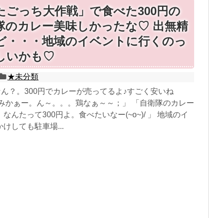
たごっち大作戦」で食べた300円の
隊のカレー美味しかったな♡ 出無精
ど・・・地域のイベントに行くのっ
しいかも♡
★未分類
なん？。300円でカレーが売ってるよ♪すごく安いね
込みかぁー。ん～。。。鶏なぁ～～；」 「自衛隊のカレー
んたって300円よ。食べたいなー(~o~)/ 」 地域のイ
けしても駐車場...