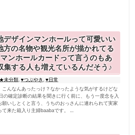
地デザインマンホールって可愛いい
地方の名物や観光名所が描かれてる
♪マンホールカードって言うのもあ
収集する人も増えているんだそう♪
★未分類
,
♥つぶやき
,
♥日常
、こんなんあったっけ？なかったような気がするけどな
明日の確定診断の結果を聞きに行く前に、もう一度念を入
お願いしとくと言う、うちのおっさんに連れられて実家
来た箱入り主婦baabaです。 ...