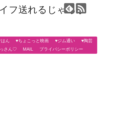
ライフ送れるじゃろか
ごはん
♥ちょこっと映画
♥ジム通い
♥陶芸
おっさん♡
MAIL
プライバシーポリシー