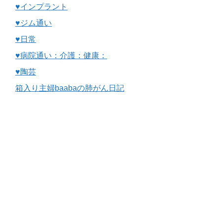
♥インプラント
♥ジム通い
♥日常
♥病院通い：介護：健康：
♥陶芸
箱入り主婦baabaの肺がん日記