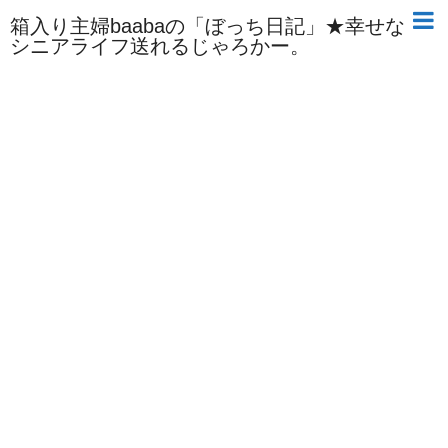
箱入り主婦baabaの「ぼっち日記」★幸せな
シニアライフ送れるじゃろかー。