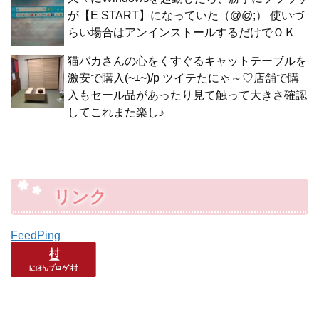
が【E START】になっていた（@@;） 使いづ
らい場合はアンインストールするだけでＯＫ
猫バカさんの心をくすぐるキャットテーブルを
激安で購入(~ｴ~)/p ツイテたにゃ～♡店舗で購
入もセール品があったり見て触って大きさ確認
してこれまた楽し♪
リンク
FeedPing