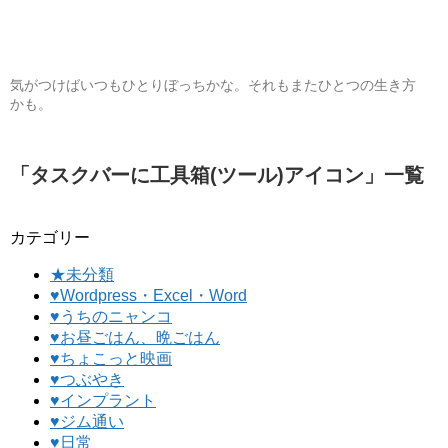
気がつけばいつもひとりぼっちかな。それもまたひとつの生き方
かも。
「
タスクバーに工具箱(ツール)アイコン
」
一覧
カテゴリー
★未分類
♥Wordpress・Excel・Word
♥うちのニャンコ
♥お昼ごはん、晩ごはん
♥ちょこっと映画
♥つぶやき
♥インプラント
♥ジム通い
♥日常