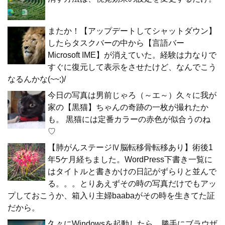
またか！【アップデートしてシャットダウン】
したらタスクバーの中から【言語バー
Microsoft IME】が消えていた。経験は力なりで
すぐに復元して表示をさせたけど、なんでこう
なるんかな(~~;)/
今日の写真は男前じゃろ（～エ～）久々に我が
家の【黒猫】ちゃんの奇跡の一枚が撮れたか
も。 黒猫には定番カラーの赤色が似合うのね
♡
【肺がんステージⅣ脳転移骨転移あり】術後1
年5ケ月経ちました。WordPress下書き一覧に
はタイトルと書きかけの日記がずらりと並んで
る。。。とりあえずその時の写真だけでもアッ
プしておこうか、箱入り主婦baabaがその時を生きてた証
だから。
久々にWindowsを起動したら、勝手にブラウザ