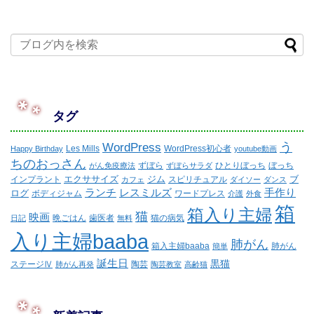
タグ
WordPress
う
Les Mills
WordPress初心者
Happy Birthday
youtube動画
ちのおっさん
ずぼら
ひとりぼっち
ぼっち
がん免疫療法
ずぼらサラダ
エクササイズ
ジム
ブ
インプラント
スピリチュアル
カフェ
ダイソー
ダンス
ランチ
レスミルズ
手作り
ログ
ボディジャム
ワードプレス
介護
外食
箱
箱入り主婦
猫
映画
晩ごはん
歯医者
猫の病気
日記
無料
入り主婦baaba
肺がん
箱入主婦baaba
肺がん
簡単
誕生日
黒猫
ステージⅣ
陶芸
肺がん再発
陶芸教室
高齢猫