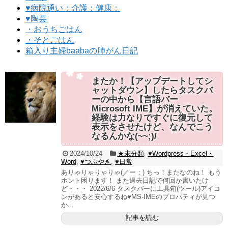
♥病院通い：介護：健康：
♥陶芸
・おうちごはん
・そとごはん
箱入り主婦baabaの肺がん日記
またか！【アップデートしてシ
ャットダウン】したらタスクバ
ーの中から【言語バー
Microsoft IME】が消えていた。
経験は力なりですぐに復元して
表示をさせたけど、なんでこう
なるんかな(~~;)/
2024/10/24
★未分類
,
♥Wordpress・Excel・
Word
,
♥つぶやき
,
♥日常
ありゃりゃりゃりゃ(／ー；) ちっ！またなのね！ もう
ホント困ります！ また過去日記で何回か書いたけ
ど・・・ 2022/6/6 タスクバーに工具箱(ツール)アイコ
ンがあると安心するね♥MS-IMEのプロパティが見つ
か...
記事を読む