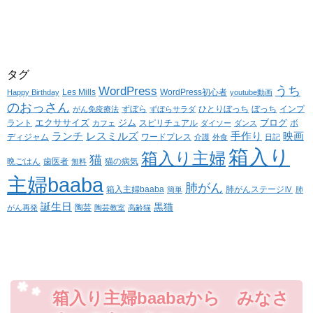
タグ
WordPress
うち
Les Mills
WordPress初心者
Happy Birthday
youtube動画
のおっさん
ずぼら
ひとりぼっち
ぼっち
インプ
がん免疫療法
ずぼらサラダ
エクササイズ
ジム
ブログ
ラント
スピリチュアル
ボ
カフェ
ダイソー
ダンス
ランチ
レスミルズ
手作り
映画
ディジャム
ワードプレス
介護
外食
日記
箱入り
箱入り主婦
猫
晩ごはん
歯医者
猫の病気
無料
主婦baaba
肺がん
箱入主婦baaba
肺がんステージⅣ
簡単
肺
誕生日
黒猫
陶芸
がん再発
陶芸教室
高齢猫
箱入り主婦baabaから みなさ