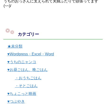
うちのおっさんに支えられて夫婦ふたりで頑張ってます
(~~)/
カテゴリー
★未分類
♥Wordpress・Excel・Word
♥うちのニャンコ
♥お昼ごはん、晩ごはん
・おうちごはん
・そとごはん
♥ちょこっと映画
♥つぶやき