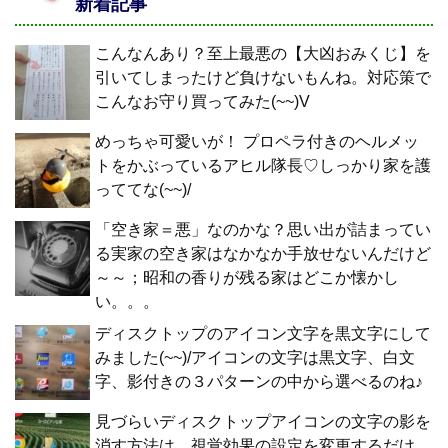
新着記事
こんなんあり？至上最悪の【大凶おみくじ】を
引いてしまったけど負けないもんね。対応策で
こんなお守り買ってみた(~~)V
めっちゃ可愛いが！ プロペラ付きのヘルメッ
トをかぶっているアヒル隊長♡しっかり家を護
っててな(~~)/
「空き家＝悪」なのかな？思い出が詰まってい
る実家の空き家はなかなか手放せないんだけど
～～；昭和の香りが残る家はどこか懐かし
い。。。
ディスクトップのアイコン文字を黒文字にして
みました(~~)/アイコンの文字は黒文字、白文
字、影付きの３パターンの中から選べるのね♪
見づらいディスクトップアイコンの文字の影を
消す方法は、視覚効果の設定を変更するだけ。