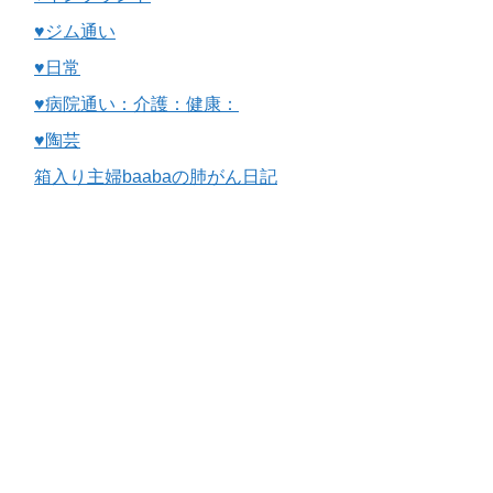
♥ジム通い
♥日常
♥病院通い：介護：健康：
♥陶芸
箱入り主婦baabaの肺がん日記