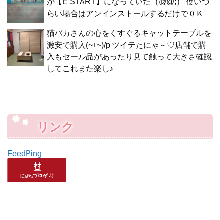
が【E START】になっていた（@@;） 使いづ
らい場合はアンインストールするだけでＯＫ
猫バカさんの心をくすぐるキャットテーブルを
激安で購入(~ｴ~)/p ツイテたにゃ～♡店舗で購
入もセール品があったり見て触って大きさ確認
してこれまた楽し♪
リンク
FeedPing