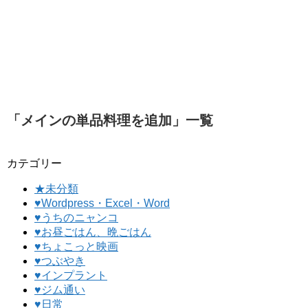
「
メインの単品料理を追加
」
一覧
カテゴリー
★未分類
♥Wordpress・Excel・Word
♥うちのニャンコ
♥お昼ごはん、晩ごはん
♥ちょこっと映画
♥つぶやき
♥インプラント
♥ジム通い
♥日常