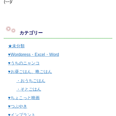
(~~)/
カテゴリー
★未分類
♥Wordpress・Excel・Word
♥うちのニャンコ
♥お昼ごはん、晩ごはん
・おうちごはん
・そとごはん
♥ちょこっと映画
♥つぶやき
♥インプラント