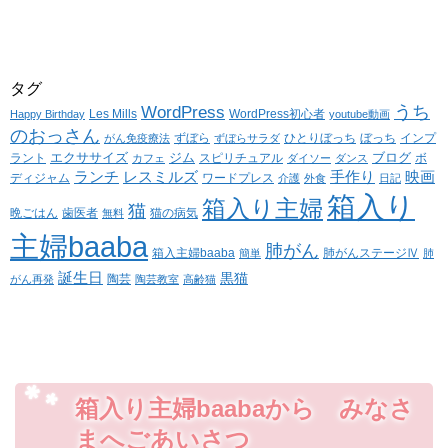
タグ
WordPress
うち
Les Mills
WordPress初心者
Happy Birthday
youtube動画
のおっさん
ずぼら
ひとりぼっち
ぼっち
インプ
がん免疫療法
ずぼらサラダ
エクササイズ
ジム
ブログ
ラント
スピリチュアル
ボ
カフェ
ダイソー
ダンス
ランチ
レスミルズ
手作り
映画
ディジャム
ワードプレス
介護
外食
日記
箱入り
箱入り主婦
猫
晩ごはん
歯医者
猫の病気
無料
主婦baaba
肺がん
箱入主婦baaba
肺がんステージⅣ
簡単
肺
誕生日
黒猫
陶芸
がん再発
陶芸教室
高齢猫
箱入り主婦baabaから みなさ
まへごあいさつ