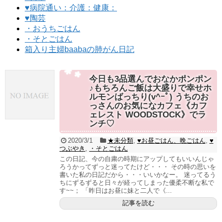
♥病院通い：介護：健康：
♥陶芸
・おうちごはん
・そとごはん
箱入り主婦baabaの肺がん日記
今日も3品選んでおなかポンポン
♪もちろんご飯は大盛りで幸せホ
ルモンばっちり(v^ｰﾟ) うちのお
っさんのお気になカフェ《カフ
ェレスト WOODSTOCK》でラ
ンチ♡
2020/3/1
★未分類
,
♥お昼ごはん、晩ごはん
,
♥
つぶやき
,
・そとごはん
この日記、今の自粛の時期にアップしてもいいんじゃ
ろうかってずっと迷ってたけど・・・ その時の思いを
書いた私の日記だから・・・いいかなー。 迷ってるう
ちにずるずると日々が経ってしまった優柔不断な私で
す~~； 「昨日はお昼に妹と二人で《...
記事を読む