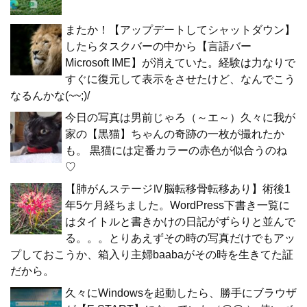
またか！【アップデートしてシャットダウン】
したらタスクバーの中から【言語バー
Microsoft IME】が消えていた。経験は力なりで
すぐに復元して表示をさせたけど、なんでこう
なるんかな(~~;)/
今日の写真は男前じゃろ（～エ～）久々に我が
家の【黒猫】ちゃんの奇跡の一枚が撮れたか
も。 黒猫には定番カラーの赤色が似合うのね
♡
【肺がんステージⅣ脳転移骨転移あり】術後1
年5ケ月経ちました。WordPress下書き一覧に
はタイトルと書きかけの日記がずらりと並んで
る。。。とりあえずその時の写真だけでもアッ
プしておこうか、箱入り主婦baabaがその時を生きてた証
だから。
久々にWindowsを起動したら、勝手にブラウザ