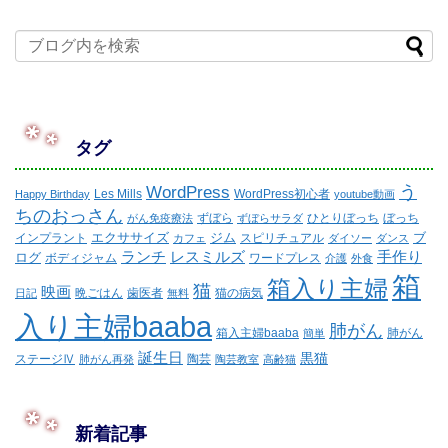
タグ
WordPress
う
Les Mills
WordPress初心者
Happy Birthday
youtube動画
ちのおっさん
ずぼら
ひとりぼっち
ぼっち
がん免疫療法
ずぼらサラダ
エクササイズ
ジム
ブ
インプラント
スピリチュアル
カフェ
ダイソー
ダンス
ランチ
レスミルズ
手作り
ログ
ボディジャム
ワードプレス
介護
外食
箱
箱入り主婦
猫
映画
晩ごはん
歯医者
猫の病気
日記
無料
入り主婦baaba
肺がん
箱入主婦baaba
肺がん
簡単
誕生日
黒猫
ステージⅣ
陶芸
肺がん再発
陶芸教室
高齢猫
新着記事