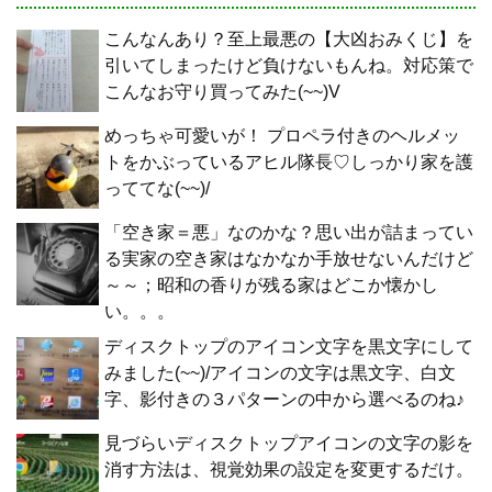
こんなんあり？至上最悪の【大凶おみくじ】を
引いてしまったけど負けないもんね。対応策で
こんなお守り買ってみた(~~)V
めっちゃ可愛いが！ プロペラ付きのヘルメッ
トをかぶっているアヒル隊長♡しっかり家を護
っててな(~~)/
「空き家＝悪」なのかな？思い出が詰まってい
る実家の空き家はなかなか手放せないんだけど
～～；昭和の香りが残る家はどこか懐かし
い。。。
ディスクトップのアイコン文字を黒文字にして
みました(~~)/アイコンの文字は黒文字、白文
字、影付きの３パターンの中から選べるのね♪
見づらいディスクトップアイコンの文字の影を
消す方法は、視覚効果の設定を変更するだけ。