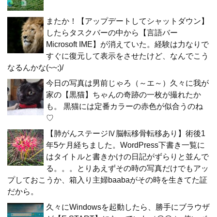
またか！【アップデートしてシャットダウン】
したらタスクバーの中から【言語バー
Microsoft IME】が消えていた。経験は力なりで
すぐに復元して表示をさせたけど、なんでこう
なるんかな(~~;)/
今日の写真は男前じゃろ（～エ～）久々に我が
家の【黒猫】ちゃんの奇跡の一枚が撮れたか
も。 黒猫には定番カラーの赤色が似合うのね
♡
【肺がんステージⅣ脳転移骨転移あり】術後1
年5ケ月経ちました。WordPress下書き一覧に
はタイトルと書きかけの日記がずらりと並んで
る。。。とりあえずその時の写真だけでもアッ
プしておこうか、箱入り主婦baabaがその時を生きてた証
だから。
久々にWindowsを起動したら、勝手にブラウザ