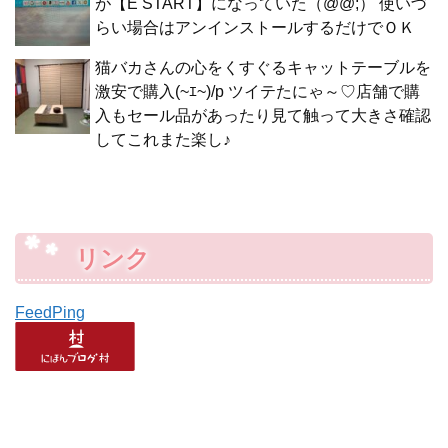
が【E START】になっていた（@@;） 使いづ
らい場合はアンインストールするだけでＯＫ
猫バカさんの心をくすぐるキャットテーブルを
激安で購入(~ｴ~)/p ツイテたにゃ～♡店舗で購
入もセール品があったり見て触って大きさ確認
してこれまた楽し♪
リンク
FeedPing