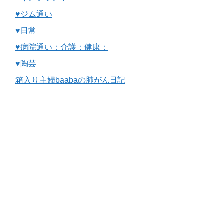
♥ジム通い
♥日常
♥病院通い：介護：健康：
♥陶芸
箱入り主婦baabaの肺がん日記