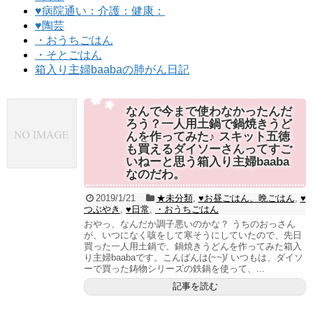
♥病院通い：介護：健康：
♥陶芸
・おうちごはん
・そとごはん
箱入り主婦baabaの肺がん日記
なんで今まで使わなかったんだ
ろう？一人用土鍋で鍋焼きうど
んを作ってみた♪ スキット五徳
も買えるダイソーさんってすご
いねーと思う箱入り主婦baaba
なのだわ。
2019/1/21
★未分類
,
♥お昼ごはん、晩ごはん
,
♥
つぶやき
,
♥日常
,
・おうちごはん
おやっ、なんだか調子悪いのかな？ うちのおっさん
が、いつになく咳をして寒そうにしていたので、先日
買った一人用土鍋で、鍋焼きうどんを作ってみた箱入
り主婦baabaです。こんばんは(~~)/ いつもは、ダイソ
ーで買った鋳物シリーズの鉄鍋を使って、...
記事を読む