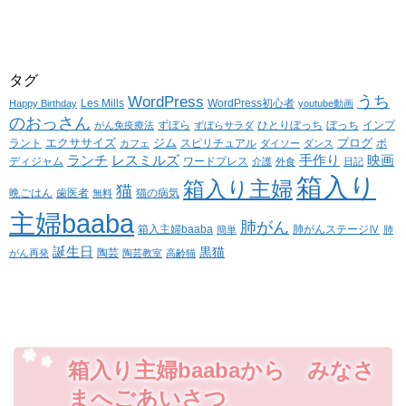
タグ
WordPress
うち
Les Mills
WordPress初心者
Happy Birthday
youtube動画
のおっさん
ずぼら
ひとりぼっち
ぼっち
インプ
がん免疫療法
ずぼらサラダ
エクササイズ
ジム
ブログ
ラント
スピリチュアル
ボ
カフェ
ダイソー
ダンス
ランチ
レスミルズ
手作り
映画
ディジャム
ワードプレス
介護
外食
日記
箱入り
箱入り主婦
猫
晩ごはん
歯医者
猫の病気
無料
主婦baaba
肺がん
箱入主婦baaba
肺がんステージⅣ
簡単
肺
誕生日
黒猫
陶芸
がん再発
陶芸教室
高齢猫
箱入り主婦baabaから みなさ
まへごあいさつ