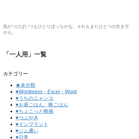
気がつけばいつもひとりぼっちかな。それもまたひとつの生き方
かも。
「
一人用
」
一覧
カテゴリー
★未分類
♥Wordpress・Excel・Word
♥うちのニャンコ
♥お昼ごはん、晩ごはん
♥ちょこっと映画
♥つぶやき
♥インプラント
♥ジム通い
♥日常