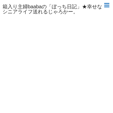
箱入り主婦baabaの「ぼっち日記」★幸せな
シニアライフ送れるじゃろかー。