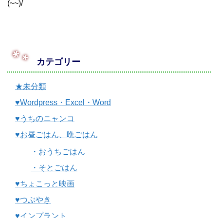
(~~)/
カテゴリー
★未分類
♥Wordpress・Excel・Word
♥うちのニャンコ
♥お昼ごはん、晩ごはん
・おうちごはん
・そとごはん
♥ちょこっと映画
♥つぶやき
♥インプラント