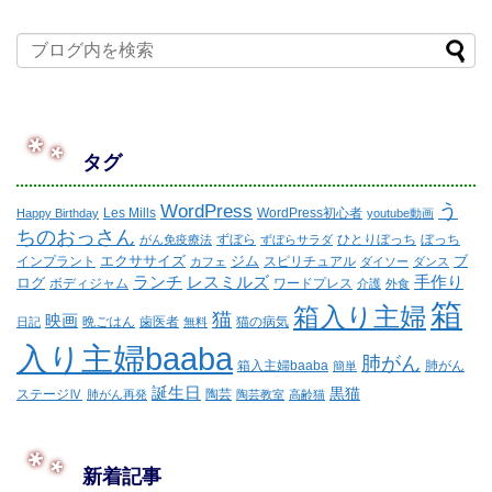
タグ
WordPress
う
Les Mills
WordPress初心者
Happy Birthday
youtube動画
ちのおっさん
ずぼら
ひとりぼっち
ぼっち
がん免疫療法
ずぼらサラダ
エクササイズ
ジム
ブ
インプラント
スピリチュアル
カフェ
ダイソー
ダンス
ランチ
レスミルズ
手作り
ログ
ボディジャム
ワードプレス
介護
外食
箱
箱入り主婦
猫
映画
晩ごはん
歯医者
猫の病気
日記
無料
入り主婦baaba
肺がん
箱入主婦baaba
肺がん
簡単
誕生日
黒猫
ステージⅣ
陶芸
肺がん再発
陶芸教室
高齢猫
新着記事