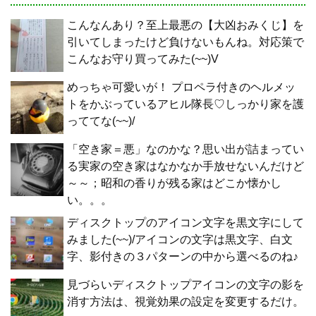
こんなんあり？至上最悪の【大凶おみくじ】を
引いてしまったけど負けないもんね。対応策で
こんなお守り買ってみた(~~)V
めっちゃ可愛いが！ プロペラ付きのヘルメッ
トをかぶっているアヒル隊長♡しっかり家を護
っててな(~~)/
「空き家＝悪」なのかな？思い出が詰まってい
る実家の空き家はなかなか手放せないんだけど
～～；昭和の香りが残る家はどこか懐かし
い。。。
ディスクトップのアイコン文字を黒文字にして
みました(~~)/アイコンの文字は黒文字、白文
字、影付きの３パターンの中から選べるのね♪
見づらいディスクトップアイコンの文字の影を
消す方法は、視覚効果の設定を変更するだけ。