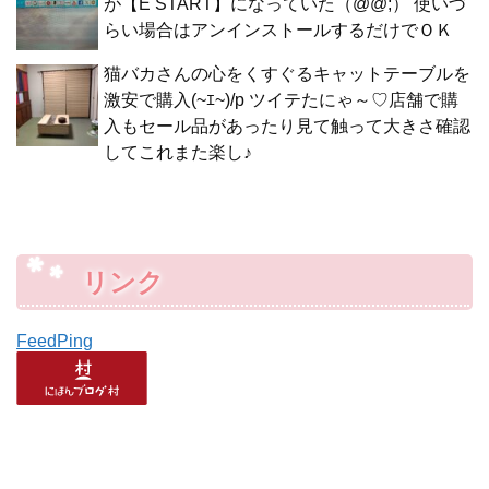
が【E START】になっていた（@@;） 使いづ
らい場合はアンインストールするだけでＯＫ
猫バカさんの心をくすぐるキャットテーブルを
激安で購入(~ｴ~)/p ツイテたにゃ～♡店舗で購
入もセール品があったり見て触って大きさ確認
してこれまた楽し♪
リンク
FeedPing