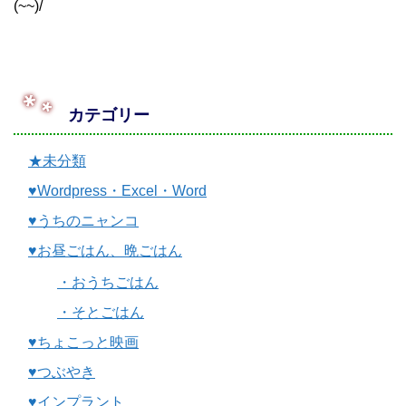
(~~)/
カテゴリー
★未分類
♥Wordpress・Excel・Word
♥うちのニャンコ
♥お昼ごはん、晩ごはん
・おうちごはん
・そとごはん
♥ちょこっと映画
♥つぶやき
♥インプラント