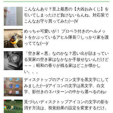
こんなんあり？至上最悪の【大凶おみくじ】を
引いてしまったけど負けないもんね。対応策で
こんなお守り買ってみた(~~)V
めっちゃ可愛いが！ プロペラ付きのヘルメッ
トをかぶっているアヒル隊長♡しっかり家を護
っててな(~~)/
「空き家＝悪」なのかな？思い出が詰まってい
る実家の空き家はなかなか手放せないんだけど
～～；昭和の香りが残る家はどこか懐かし
い。。。
ディスクトップのアイコン文字を黒文字にして
みました(~~)/アイコンの文字は黒文字、白文
字、影付きの３パターンの中から選べるのね♪
見づらいディスクトップアイコンの文字の影を
消す方法は、視覚効果の設定を変更するだけ。