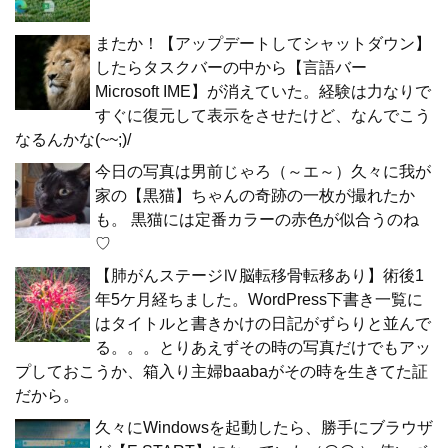
またか！【アップデートしてシャットダウン】
したらタスクバーの中から【言語バー
Microsoft IME】が消えていた。経験は力なりで
すぐに復元して表示をさせたけど、なんでこう
なるんかな(~~;)/
今日の写真は男前じゃろ（～エ～）久々に我が
家の【黒猫】ちゃんの奇跡の一枚が撮れたか
も。 黒猫には定番カラーの赤色が似合うのね
♡
【肺がんステージⅣ脳転移骨転移あり】術後1
年5ケ月経ちました。WordPress下書き一覧に
はタイトルと書きかけの日記がずらりと並んで
る。。。とりあえずその時の写真だけでもアッ
プしておこうか、箱入り主婦baabaがその時を生きてた証
だから。
久々にWindowsを起動したら、勝手にブラウザ