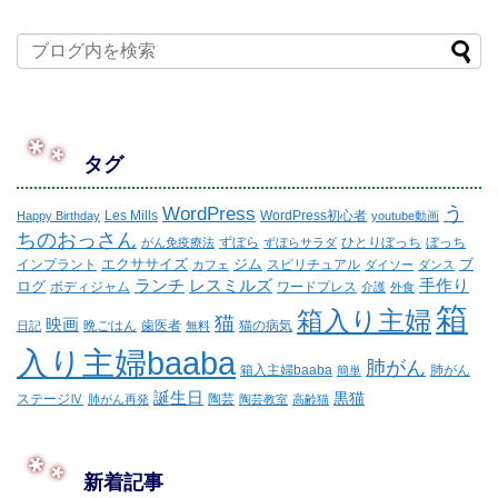
タグ
WordPress
う
Les Mills
WordPress初心者
Happy Birthday
youtube動画
ちのおっさん
ずぼら
ひとりぼっち
ぼっち
がん免疫療法
ずぼらサラダ
エクササイズ
ジム
ブ
インプラント
スピリチュアル
カフェ
ダイソー
ダンス
ランチ
レスミルズ
手作り
ログ
ボディジャム
ワードプレス
介護
外食
箱
箱入り主婦
猫
映画
晩ごはん
歯医者
猫の病気
日記
無料
入り主婦baaba
肺がん
箱入主婦baaba
肺がん
簡単
誕生日
黒猫
ステージⅣ
陶芸
肺がん再発
陶芸教室
高齢猫
新着記事