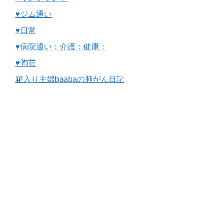
♥ジム通い
♥日常
♥病院通い：介護：健康：
♥陶芸
箱入り主婦baabaの肺がん日記