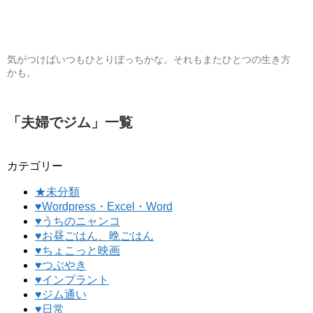
気がつけばいつもひとりぼっちかな。それもまたひとつの生き方
かも。
「
夫婦でジム
」
一覧
カテゴリー
★未分類
♥Wordpress・Excel・Word
♥うちのニャンコ
♥お昼ごはん、晩ごはん
♥ちょこっと映画
♥つぶやき
♥インプラント
♥ジム通い
♥日常