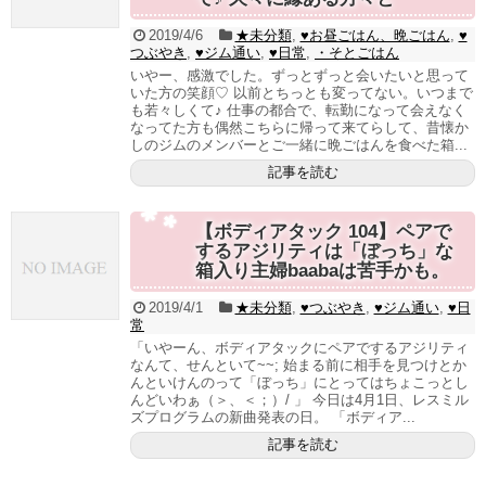
2019/4/6
★未分類
,
♥お昼ごはん、晩ごはん
,
♥
つぶやき
,
♥ジム通い
,
♥日常
,
・そとごはん
いやー、感激でした。ずっとずっと会いたいと思って
いた方の笑顔♡ 以前とちっとも変ってない。いつまで
も若々しくて♪ 仕事の都合で、転勤になって会えなく
なってた方も偶然こちらに帰って来てらして、昔懐か
しのジムのメンバーとご一緒に晩ごはんを食べた箱...
記事を読む
【ボディアタック 104】ペアで
するアジリティは「ぼっち」な
箱入り主婦baabaは苦手かも。
2019/4/1
★未分類
,
♥つぶやき
,
♥ジム通い
,
♥日
常
「いやーん、ボディアタックにペアでするアジリティ
なんて、せんといて~~; 始まる前に相手を見つけとか
んといけんのって「ぼっち」にとってはちょこっとし
んどいわぁ（＞、＜；）/ 」 今日は4月1日、レスミル
ズプログラムの新曲発表の日。 「ボディア...
記事を読む