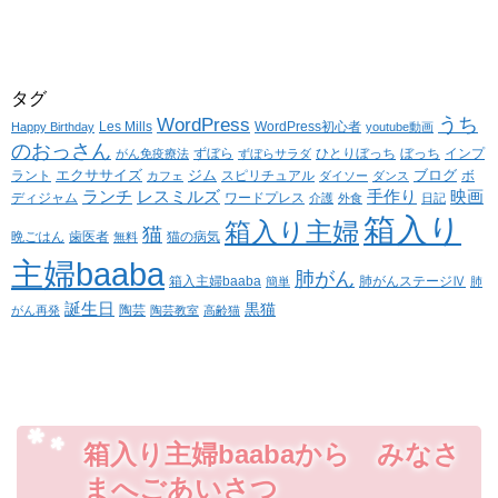
タグ
WordPress
うち
Les Mills
WordPress初心者
Happy Birthday
youtube動画
のおっさん
ずぼら
ひとりぼっち
ぼっち
インプ
がん免疫療法
ずぼらサラダ
エクササイズ
ジム
ブログ
ラント
スピリチュアル
ボ
カフェ
ダイソー
ダンス
ランチ
レスミルズ
手作り
映画
ディジャム
ワードプレス
介護
外食
日記
箱入り
箱入り主婦
猫
晩ごはん
歯医者
猫の病気
無料
主婦baaba
肺がん
箱入主婦baaba
肺がんステージⅣ
簡単
肺
誕生日
黒猫
陶芸
がん再発
陶芸教室
高齢猫
箱入り主婦baabaから みなさ
まへごあいさつ