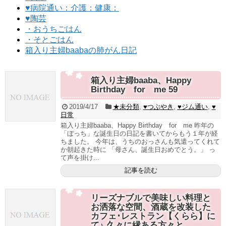
♥病院通い：介護：健康：
♥陶芸
・おうちごはん
・そとごはん
箱入り主婦baabaの肺がん日記
箱入り主婦baaba、Happy
Birthday for me 59
2019/4/17
★未分類
,
♥つぶやき
,
♥ジム通い
,
♥
日常
箱入り主婦baaba、Happy Birthday for me 昨年の
「ぼっち」な誕生日の日記を書いてからもう１年が経
ちました。 今年は、うちのおっさんも気遣ってくれて
か朝起きた時に 「母さん、誕生日おめでとう。」 っ
て声を掛け...
記事を読む
リーズナブルで美味しい料理と
お洒落な空間、酒蔵を改装した
カフェ･レストラン【くらら】に
て♪ 久々に縁ある方々と