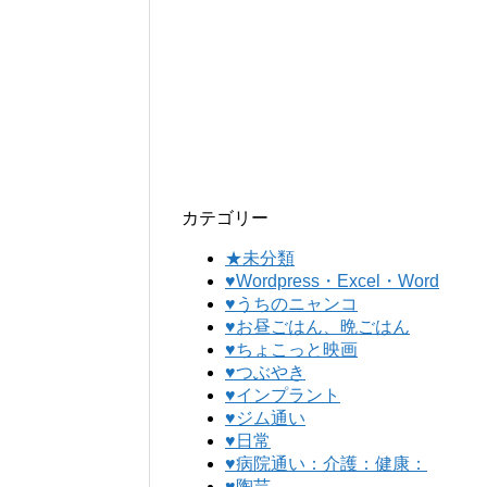
カテゴリー
★未分類
♥Wordpress・Excel・Word
♥うちのニャンコ
♥お昼ごはん、晩ごはん
♥ちょこっと映画
♥つぶやき
♥インプラント
♥ジム通い
♥日常
♥病院通い：介護：健康：
♥陶芸