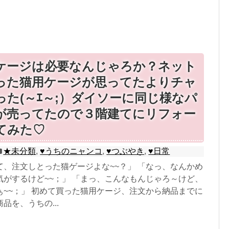
ケージは必要なんじゃろか？ネット
った猫用ケージが思ってたよりチャ
った(～ｴ～;）ダイソーに同じ様なパ
が売ってたので３階建てにリフォー
てみた♡
★未分類
,
♥うちのニャンコ
,
♥つぶやき
,
♥日常
て、注文しとった猫ゲージよな~~？」 「なっ、なんかめ
気がするけど~~；」 「まっ、こんなもんじゃろ～けど、
ぁ~~；」 初めて買った猫用ケージ、注文から納品までに
品を、うちの...