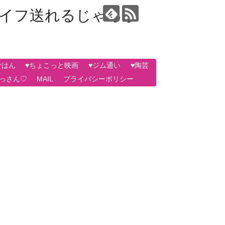
ライフ送れるじゃろか
ごはん
♥ちょこっと映画
♥ジム通い
♥陶芸
おっさん♡
MAIL
プライバシーポリシー