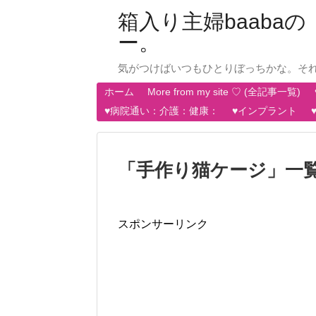
箱入り主婦baab
ー。
気がつけばいつもひとりぼっちかな。そ
ホーム
More from my site ♡ (全記事一覧)
♥病院通い：介護：健康：
♥インプラント
「
手作り猫ケージ
」
一
スポンサーリンク