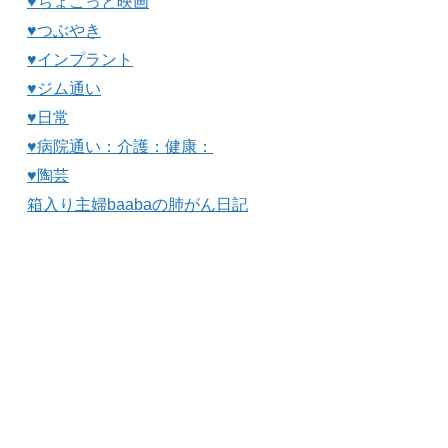
♥ちょこっと映画
♥つぶやき
♥インプラント
♥ジム通い
♥日常
♥病院通い：介護：健康：
♥陶芸
箱入り主婦baabaの肺がん日記