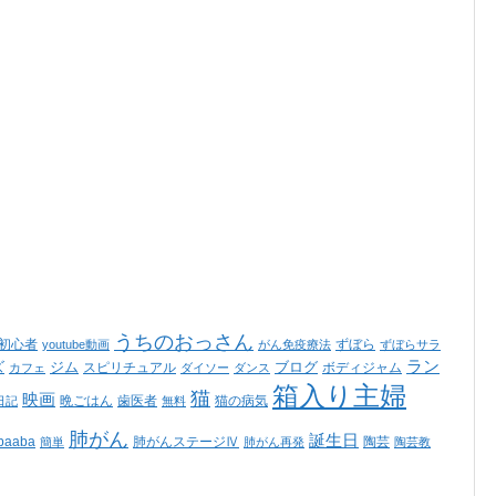
うちのおっさん
ss初心者
ずぼら
youtube動画
がん免疫療法
ずぼらサラ
ラン
ズ
ジム
ブログ
スピリチュアル
ボディジャム
カフェ
ダイソー
ダンス
箱入り主婦
猫
映画
晩ごはん
歯医者
猫の病気
日記
無料
肺がん
誕生日
aaba
肺がんステージⅣ
陶芸
簡単
肺がん再発
陶芸教