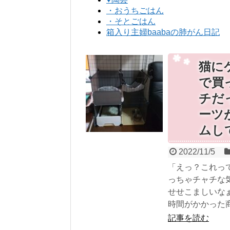
・おうちごはん
・そとごはん
箱入り主婦baabaの肺がん日記
猫に
で買
チだ
ーツ
ムし
2022/11/5
「えっ？これっ
っちゃチャチな
せせこましいな
時間がかかった商
記事を読む