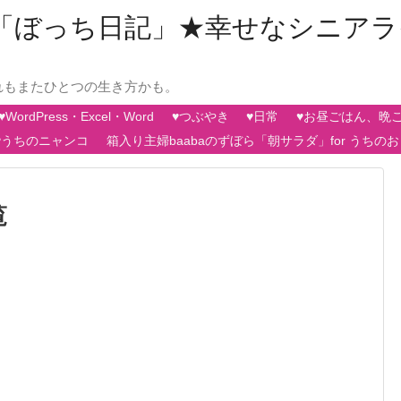
aの「ぼっち日記」★幸せなシニア
れもまたひとつの生き方かも。
♥WordPress・Excel・Word
♥つぶやき
♥日常
♥お昼ごはん、晩
♥うちのニャンコ
箱入り主婦baabaのずぼら「朝サラダ」for うちの
覧