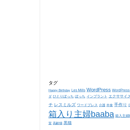
タグ
WordPress
Les Mills
WordPre
Happy Birthday
エクササイ
ひとりぼっち
ぼっち
インプラント
ダ
チ
レスミルズ
手作り
ワードプレス
介護
外食
箱入り主婦baaba
箱入主婦b
黒猫
室
高齢猫