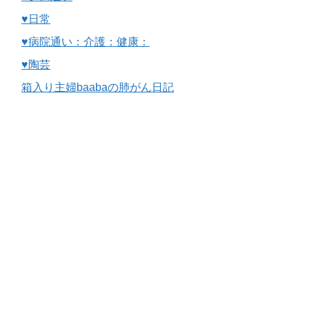
♥日常
♥病院通い：介護：健康：
♥陶芸
箱入り主婦baabaの肺がん日記