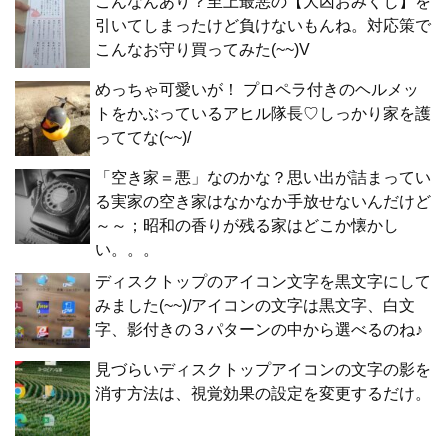
こんなんあり？至上最悪の【大凶おみくじ】を
引いてしまったけど負けないもんね。対応策で
こんなお守り買ってみた(~~)V
めっちゃ可愛いが！ プロペラ付きのヘルメッ
トをかぶっているアヒル隊長♡しっかり家を護
っててな(~~)/
「空き家＝悪」なのかな？思い出が詰まってい
る実家の空き家はなかなか手放せないんだけど
～～；昭和の香りが残る家はどこか懐かし
い。。。
ディスクトップのアイコン文字を黒文字にして
みました(~~)/アイコンの文字は黒文字、白文
字、影付きの３パターンの中から選べるのね♪
見づらいディスクトップアイコンの文字の影を
消す方法は、視覚効果の設定を変更するだけ。