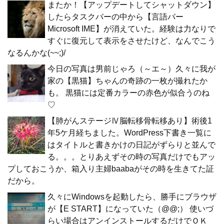
またか！【アップデートしてシャットダウン】
したらタスクバーの中から【言語バー
Microsoft IME】が消えていた。経験は力なりで
すぐに復元して表示をさせたけど、なんでこう
なるんかな(~~;)/
今日の写真は男前じゃろ（～エ～）久々に我が
家の【黒猫】ちゃんの奇跡の一枚が撮れたか
も。 黒猫には定番カラーの赤色が似合うのね
♡
【肺がんステージⅣ脳転移骨転移あり】術後1
年5ケ月経ちました。WordPress下書き一覧に
はタイトルと書きかけの日記がずらりと並んで
る。。。とりあえずその時の写真だけでもアッ
プしておこうか、箱入り主婦baabaがその時を生きてた証
だから。
久々にWindowsを起動したら、勝手にブラウザ
が【E START】になっていた（@@;） 使いづ
らい場合はアンインストールするだけでＯＫ