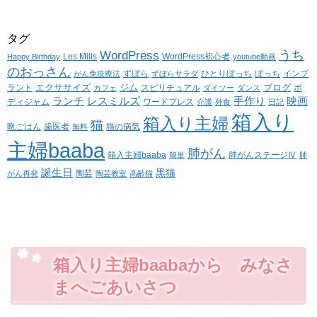
タグ
WordPress
うち
Les Mills
WordPress初心者
Happy Birthday
youtube動画
のおっさん
ずぼら
ひとりぼっち
ぼっち
インプ
がん免疫療法
ずぼらサラダ
エクササイズ
ジム
ブログ
ラント
スピリチュアル
ボ
カフェ
ダイソー
ダンス
ランチ
レスミルズ
手作り
映画
ディジャム
ワードプレス
介護
外食
日記
箱入り
箱入り主婦
猫
晩ごはん
歯医者
猫の病気
無料
主婦baaba
肺がん
箱入主婦baaba
肺がんステージⅣ
簡単
肺
誕生日
黒猫
陶芸
がん再発
陶芸教室
高齢猫
箱入り主婦baabaから みなさ
まへごあいさつ