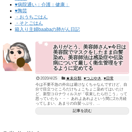
♥病院通い：介護：健康：
♥陶芸
・おうちごはん
・そとごはん
箱入り主婦baabaの肺がん日記
ありがとう、美容師さん♥今日は
美容院でマスクをしたまま白髪
染め。美容師法は感染症や伝染
病について厳しく衛生管理をす
るように定めてる
2020/4/25
★未分類
,
♥つぶやき
,
♥日常
今は不要不急の外出は避けなくちゃなんですけど、自
分で目立つところだけちょこちょこ染めてはいたけ
ど、新型コロナウィルスが「収束したら行こう」って
思っていたら・・・ あれよあれよという間に2カ月経
ってしまい、あまりの白髪っぷり、...
記事を読む