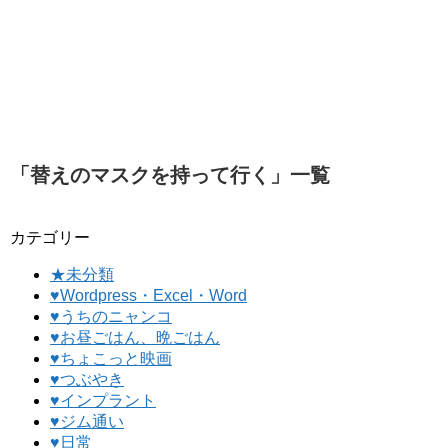
「
替えのマスクを持って行く
」
一覧
カテゴリー
★未分類
♥Wordpress・Excel・Word
♥うちのニャンコ
♥お昼ごはん、晩ごはん
♥ちょこっと映画
♥つぶやき
♥インプラント
♥ジム通い
♥日常