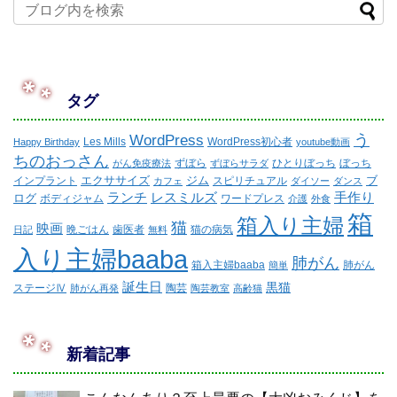
タグ
WordPress
う
Les Mills
WordPress初心者
Happy Birthday
youtube動画
ちのおっさん
ずぼら
ひとりぼっち
ぼっち
がん免疫療法
ずぼらサラダ
エクササイズ
ジム
ブ
インプラント
スピリチュアル
カフェ
ダイソー
ダンス
ランチ
レスミルズ
手作り
ログ
ボディジャム
ワードプレス
介護
外食
箱
箱入り主婦
猫
映画
晩ごはん
歯医者
猫の病気
日記
無料
入り主婦baaba
肺がん
箱入主婦baaba
肺がん
簡単
誕生日
黒猫
ステージⅣ
陶芸
肺がん再発
陶芸教室
高齢猫
新着記事