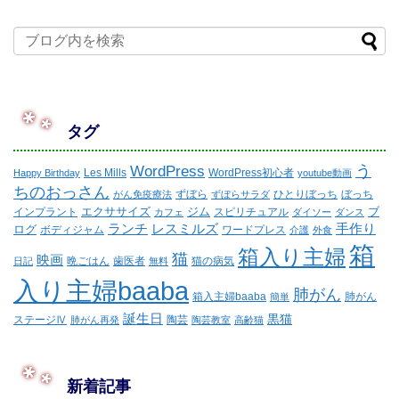
タグ
WordPress
う
Les Mills
WordPress初心者
Happy Birthday
youtube動画
ちのおっさん
ずぼら
ひとりぼっち
ぼっち
がん免疫療法
ずぼらサラダ
エクササイズ
ジム
ブ
インプラント
スピリチュアル
カフェ
ダイソー
ダンス
ランチ
レスミルズ
手作り
ログ
ボディジャム
ワードプレス
介護
外食
箱
箱入り主婦
猫
映画
晩ごはん
歯医者
猫の病気
日記
無料
入り主婦baaba
肺がん
箱入主婦baaba
肺がん
簡単
誕生日
黒猫
ステージⅣ
陶芸
肺がん再発
陶芸教室
高齢猫
新着記事