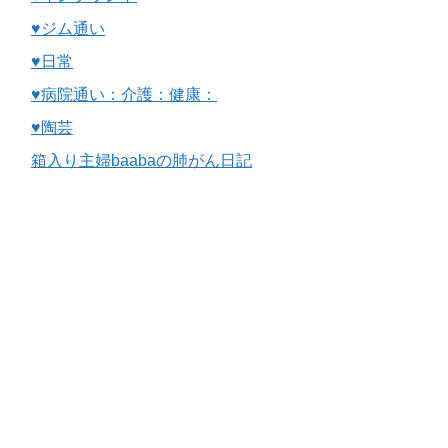
♥ジム通い
♥日常
♥病院通い：介護：健康：
♥陶芸
箱入り主婦baabaの肺がん日記