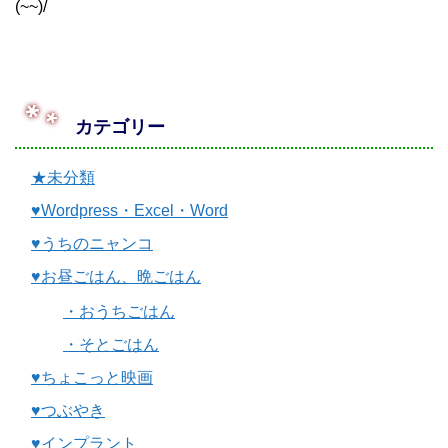
(~~)/
カテゴリー
★未分類
♥Wordpress・Excel・Word
♥うちのニャンコ
♥お昼ごはん、晩ごはん
・おうちごはん
・そとごはん
♥ちょこっと映画
♥つぶやき
♥インプラント