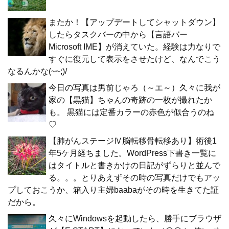
またか！【アップデートしてシャットダウン】
したらタスクバーの中から【言語バー
Microsoft IME】が消えていた。経験は力なりで
すぐに復元して表示をさせたけど、なんでこう
なるんかな(~~;)/
今日の写真は男前じゃろ（～エ～）久々に我が
家の【黒猫】ちゃんの奇跡の一枚が撮れたか
も。 黒猫には定番カラーの赤色が似合うのね
♡
【肺がんステージⅣ脳転移骨転移あり】術後1
年5ケ月経ちました。WordPress下書き一覧に
はタイトルと書きかけの日記がずらりと並んで
る。。。とりあえずその時の写真だけでもアッ
プしておこうか、箱入り主婦baabaがその時を生きてた証
だから。
久々にWindowsを起動したら、勝手にブラウザ