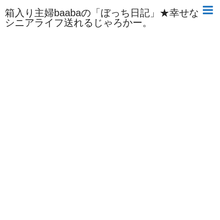
箱入り主婦baabaの「ぼっち日記」★幸せな
シニアライフ送れるじゃろかー。