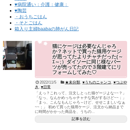
♥病院通い：介護：健康：
♥陶芸
・おうちごはん
・そとごはん
箱入り主婦baabaの肺がん日記
猫にケージは必要なんじゃろ
か？ネットで買った猫用ケージ
が思ってたよりチャチだった(～
ｴ～;）ダイソーに同じ様なパー
ツが売ってたので３階建てにリ
フォームしてみた♡
2022/11/5
★未分類
,
♥うちのニャンコ
,
♥つぶや
き
,
♥日常
「えっ？これって、注文しとった猫ゲージよな~~？」
「なっ、なんかめっちゃチャチな気がするけど~~；」
「まっ、こんなもんじゃろ～けど、せせこましいなぁ
~~；」 初めて買った猫用ケージ、注文から納品まで
に時間がかかった商品を、うちの...
記事を読む