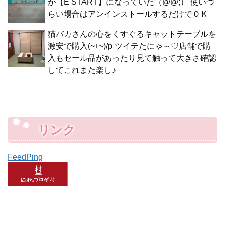
が【E START】になっていた（@@;） 使いづ
らい場合はアンインストールするだけでＯＫ
猫バカさんの心をくすぐるキャットテーブルを
激安で購入(~ｴ~)/p ツイテたにゃ～♡店舗で購
入もセール品があったり見て触って大きさ確認
してこれまた楽し♪
リンク
FeedPing