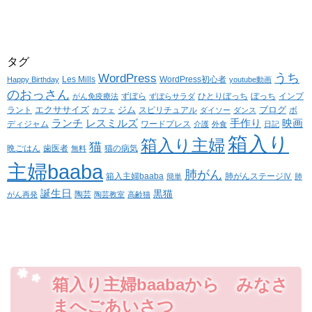
タグ
WordPress
うち
Les Mills
WordPress初心者
Happy Birthday
youtube動画
のおっさん
ずぼら
ひとりぼっち
ぼっち
インプ
がん免疫療法
ずぼらサラダ
エクササイズ
ジム
ブログ
ラント
スピリチュアル
ボ
カフェ
ダイソー
ダンス
ランチ
レスミルズ
手作り
映画
ディジャム
ワードプレス
介護
外食
日記
箱入り
箱入り主婦
猫
晩ごはん
歯医者
猫の病気
無料
主婦baaba
肺がん
箱入主婦baaba
肺がんステージⅣ
簡単
肺
誕生日
黒猫
陶芸
がん再発
陶芸教室
高齢猫
箱入り主婦baabaから みなさ
まへごあいさつ