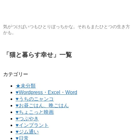
気がつけばいつもひとりぼっちかな。それもまたひとつの生き方
かも。
「
猫と暮らす幸せ
」
一覧
カテゴリー
★未分類
♥Wordpress・Excel・Word
♥うちのニャンコ
♥お昼ごはん、晩ごはん
♥ちょこっと映画
♥つぶやき
♥インプラント
♥ジム通い
♥日常