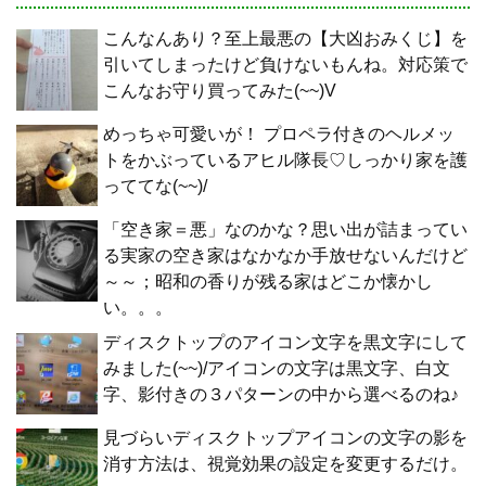
こんなんあり？至上最悪の【大凶おみくじ】を
引いてしまったけど負けないもんね。対応策で
こんなお守り買ってみた(~~)V
めっちゃ可愛いが！ プロペラ付きのヘルメッ
トをかぶっているアヒル隊長♡しっかり家を護
っててな(~~)/
「空き家＝悪」なのかな？思い出が詰まってい
る実家の空き家はなかなか手放せないんだけど
～～；昭和の香りが残る家はどこか懐かし
い。。。
ディスクトップのアイコン文字を黒文字にして
みました(~~)/アイコンの文字は黒文字、白文
字、影付きの３パターンの中から選べるのね♪
見づらいディスクトップアイコンの文字の影を
消す方法は、視覚効果の設定を変更するだけ。