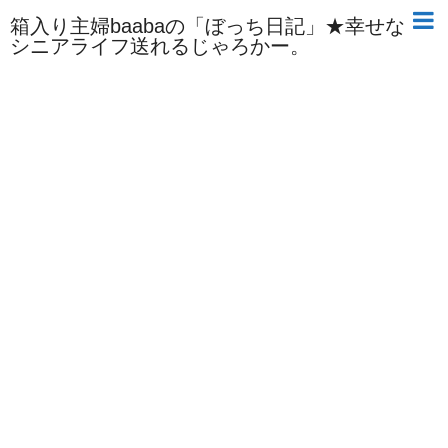
箱入り主婦baabaの「ぼっち日記」★幸せな
シニアライフ送れるじゃろかー。