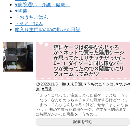
♥病院通い：介護：健康：
♥陶芸
・おうちごはん
・そとごはん
箱入り主婦baabaの肺がん日記
猫にケージは必要なんじゃろ
か？ネットで買った猫用ケージ
が思ってたよりチャチだった(～
ｴ～;）ダイソーに同じ様なパー
ツが売ってたので３階建てにリ
フォームしてみた♡
2022/11/5
★未分類
,
♥うちのニャンコ
,
♥つぶや
き
,
♥日常
「えっ？これって、注文しとった猫ゲージよな~~？」
「なっ、なんかめっちゃチャチな気がするけど~~；」
「まっ、こんなもんじゃろ～けど、せせこましいなぁ
~~；」 初めて買った猫用ケージ、注文から納品まで
に時間がかかった商品を、うちの...
記事を読む