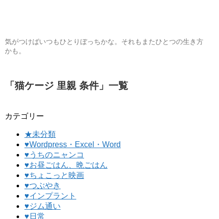
気がつけばいつもひとりぼっちかな。それもまたひとつの生き方
かも。
「
猫ケージ 里親 条件
」
一覧
カテゴリー
★未分類
♥Wordpress・Excel・Word
♥うちのニャンコ
♥お昼ごはん、晩ごはん
♥ちょこっと映画
♥つぶやき
♥インプラント
♥ジム通い
♥日常