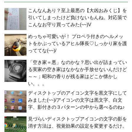
こんなんあり？至上最悪の【大凶おみくじ】を
引いてしまったけど負けないもんね。対応策で
こんなお守り買ってみた(~~)V
めっちゃ可愛いが！ プロペラ付きのヘルメッ
トをかぶっているアヒル隊長♡しっかり家を護
っててな(~~)/
「空き家＝悪」なのかな？思い出が詰まってい
る実家の空き家はなかなか手放せないんだけど
～～；昭和の香りが残る家はどこか懐かし
い。。。
ディスクトップのアイコン文字を黒文字にして
みました(~~)/アイコンの文字は黒文字、白文
字、影付きの３パターンの中から選べるのね♪
見づらいディスクトップアイコンの文字の影を
消す方法は、視覚効果の設定を変更するだけ。