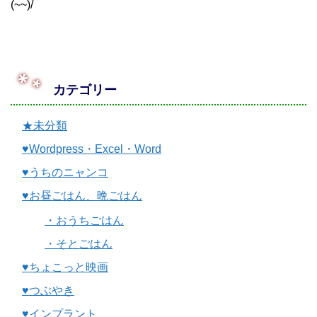
(~~)/
カテゴリー
★未分類
♥Wordpress・Excel・Word
♥うちのニャンコ
♥お昼ごはん、晩ごはん
・おうちごはん
・そとごはん
♥ちょこっと映画
♥つぶやき
♥インプラント