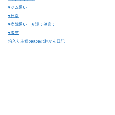
♥ジム通い
♥日常
♥病院通い：介護：健康：
♥陶芸
箱入り主婦baabaの肺がん日記