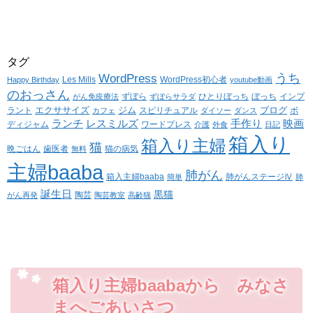
タグ
WordPress
うち
Les Mills
WordPress初心者
Happy Birthday
youtube動画
のおっさん
ずぼら
ひとりぼっち
ぼっち
インプ
がん免疫療法
ずぼらサラダ
エクササイズ
ジム
ブログ
ラント
スピリチュアル
ボ
カフェ
ダイソー
ダンス
ランチ
レスミルズ
手作り
映画
ディジャム
ワードプレス
介護
外食
日記
箱入り
箱入り主婦
猫
晩ごはん
歯医者
猫の病気
無料
主婦baaba
肺がん
箱入主婦baaba
肺がんステージⅣ
簡単
肺
誕生日
黒猫
陶芸
がん再発
陶芸教室
高齢猫
箱入り主婦baabaから みなさ
まへごあいさつ