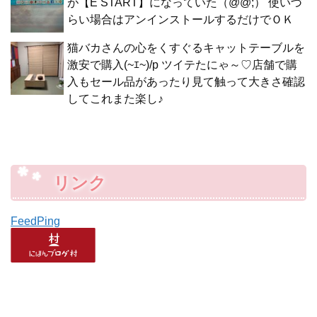
が【E START】になっていた（@@;） 使いづ
らい場合はアンインストールするだけでＯＫ
猫バカさんの心をくすぐるキャットテーブルを
激安で購入(~ｴ~)/p ツイテたにゃ～♡店舗で購
入もセール品があったり見て触って大きさ確認
してこれまた楽し♪
リンク
FeedPing