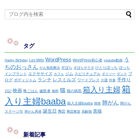
タグ
WordPress
う
Les Mills
WordPress初心者
Happy Birthday
youtube動画
ちのおっさん
ずぼら
ひとりぼっち
ぼっち
がん免疫療法
ずぼらサラダ
エクササイズ
ジム
ブ
インプラント
スピリチュアル
カフェ
ダイソー
ダンス
ランチ
レスミルズ
手作り
ログ
ボディジャム
ワードプレス
介護
外食
箱
箱入り主婦
猫
映画
晩ごはん
歯医者
猫の病気
日記
無料
入り主婦baaba
肺がん
箱入主婦baaba
肺がん
簡単
誕生日
黒猫
ステージⅣ
陶芸
肺がん再発
陶芸教室
高齢猫
新着記事