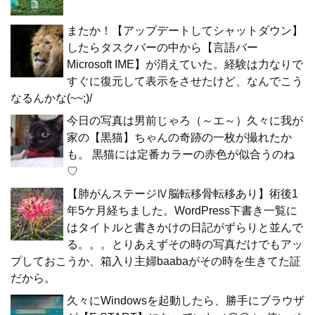
またか！【アップデートしてシャットダウン】
したらタスクバーの中から【言語バー
Microsoft IME】が消えていた。経験は力なりで
すぐに復元して表示をさせたけど、なんでこう
なるんかな(~~;)/
今日の写真は男前じゃろ（～エ～）久々に我が
家の【黒猫】ちゃんの奇跡の一枚が撮れたか
も。 黒猫には定番カラーの赤色が似合うのね
♡
【肺がんステージⅣ脳転移骨転移あり】術後1
年5ケ月経ちました。WordPress下書き一覧に
はタイトルと書きかけの日記がずらりと並んで
る。。。とりあえずその時の写真だけでもアッ
プしておこうか、箱入り主婦baabaがその時を生きてた証
だから。
久々にWindowsを起動したら、勝手にブラウザ