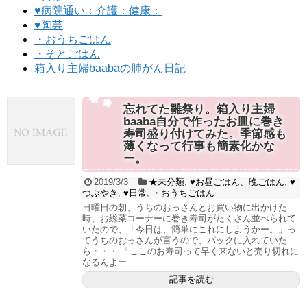
♥病院通い：介護：健康：
♥陶芸
・おうちごはん
・そとごはん
箱入り主婦baabaの肺がん日記
忘れてた雛祭り。箱入り主婦
baaba自分で作ったお皿に巻き
寿司盛り付けてみた。季節感も
薄くなって行事も簡素化かな
ー。
2019/3/3
★未分類
,
♥お昼ごはん、晩ごはん
,
♥
つぶやき
,
♥日常
,
・おうちごはん
日曜日の朝、うちのおっさんとお買い物に出かけた
時、お総菜コーナーに巻き寿司がたくさん並べられて
いたので、「今日は、簡単にこれにしようかー。」っ
てうちのおっさんが言うので、パックに入れていた
ら・・・ 「ここのお寿司って早く来ないと売り切れに
なるんよー...
記事を読む