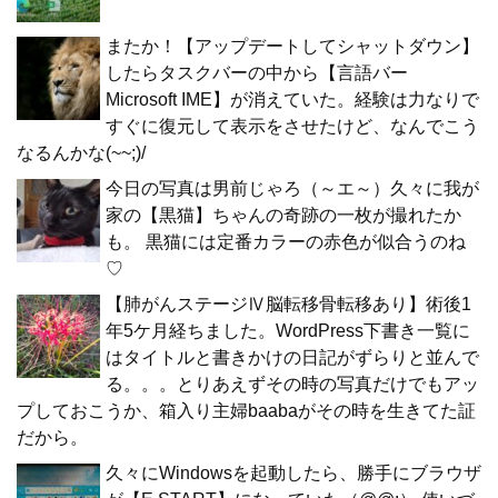
またか！【アップデートしてシャットダウン】
したらタスクバーの中から【言語バー
Microsoft IME】が消えていた。経験は力なりで
すぐに復元して表示をさせたけど、なんでこう
なるんかな(~~;)/
今日の写真は男前じゃろ（～エ～）久々に我が
家の【黒猫】ちゃんの奇跡の一枚が撮れたか
も。 黒猫には定番カラーの赤色が似合うのね
♡
【肺がんステージⅣ脳転移骨転移あり】術後1
年5ケ月経ちました。WordPress下書き一覧に
はタイトルと書きかけの日記がずらりと並んで
る。。。とりあえずその時の写真だけでもアッ
プしておこうか、箱入り主婦baabaがその時を生きてた証
だから。
久々にWindowsを起動したら、勝手にブラウザ