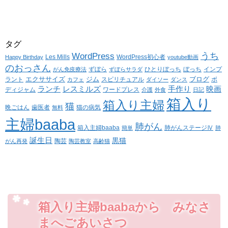
タグ
WordPress
うち
Les Mills
WordPress初心者
Happy Birthday
youtube動画
のおっさん
ずぼら
ひとりぼっち
ぼっち
インプ
がん免疫療法
ずぼらサラダ
エクササイズ
ジム
ブログ
ラント
スピリチュアル
ボ
カフェ
ダイソー
ダンス
ランチ
レスミルズ
手作り
映画
ディジャム
ワードプレス
介護
外食
日記
箱入り
箱入り主婦
猫
晩ごはん
歯医者
猫の病気
無料
主婦baaba
肺がん
箱入主婦baaba
肺がんステージⅣ
簡単
肺
誕生日
黒猫
陶芸
がん再発
陶芸教室
高齢猫
箱入り主婦baabaから みなさ
まへごあいさつ