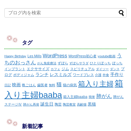
タグ
WordPress
う
Les Mills
WordPress初心者
Happy Birthday
youtube動画
ちのおっさん
ずぼら
ひとりぼっち
ぼっち
がん免疫療法
ずぼらサラダ
エクササイズ
ジム
ブ
インプラント
スピリチュアル
カフェ
ダイソー
ダンス
ランチ
レスミルズ
手作り
ログ
ボディジャム
ワードプレス
介護
外食
箱
箱入り主婦
猫
映画
晩ごはん
歯医者
猫の病気
日記
無料
入り主婦baaba
肺がん
箱入主婦baaba
肺がん
簡単
誕生日
黒猫
ステージⅣ
陶芸
肺がん再発
陶芸教室
高齢猫
新着記事