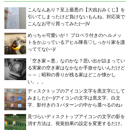
こんなんあり？至上最悪の【大凶おみくじ】を
引いてしまったけど負けないもんね。対応策で
こんなお守り買ってみた(~~)V
めっちゃ可愛いが！ プロペラ付きのヘルメッ
トをかぶっているアヒル隊長♡しっかり家を護
っててな(~~)/
「空き家＝悪」なのかな？思い出が詰まってい
る実家の空き家はなかなか手放せないんだけど
～～；昭和の香りが残る家はどこか懐かし
い。。。
ディスクトップのアイコン文字を黒文字にして
みました(~~)/アイコンの文字は黒文字、白文
字、影付きの３パターンの中から選べるのね♪
見づらいディスクトップアイコンの文字の影を
消す方法は、視覚効果の設定を変更するだけ。