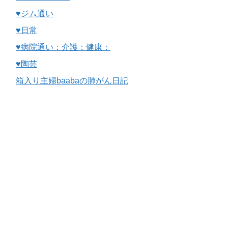
♥ジム通い
♥日常
♥病院通い：介護：健康：
♥陶芸
箱入り主婦baabaの肺がん日記