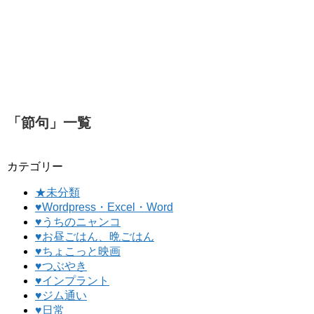
「
節句
」
一覧
カテゴリー
★未分類
♥Wordpress・Excel・Word
♥うちのニャンコ
♥お昼ごはん、晩ごはん
♥ちょこっと映画
♥つぶやき
♥インプラント
♥ジム通い
♥日常