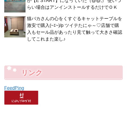
が【E START】になっていた（@@;） 使いづ
らい場合はアンインストールするだけでＯＫ
猫バカさんの心をくすぐるキャットテーブルを
激安で購入(~ｴ~)/p ツイテたにゃ～♡店舗で購
入もセール品があったり見て触って大きさ確認
してこれまた楽し♪
リンク
FeedPing