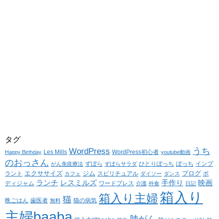
タグ
WordPress
うち
Les Mills
WordPress初心者
Happy Birthday
youtube動画
のおっさん
ずぼら
ひとりぼっち
ぼっち
インプ
がん免疫療法
ずぼらサラダ
エクササイズ
ジム
ブログ
ラント
スピリチュアル
ボ
カフェ
ダイソー
ダンス
ランチ
レスミルズ
手作り
映画
ディジャム
ワードプレス
介護
外食
日記
箱入り
箱入り主婦
猫
晩ごはん
歯医者
猫の病気
無料
主婦baaba