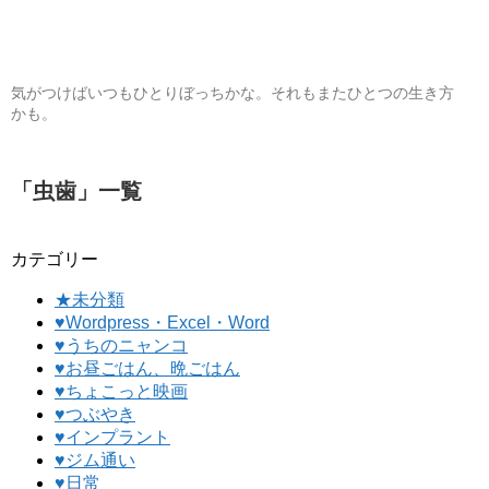
気がつけばいつもひとりぼっちかな。それもまたひとつの生き方
かも。
「
虫歯
」
一覧
カテゴリー
★未分類
♥Wordpress・Excel・Word
♥うちのニャンコ
♥お昼ごはん、晩ごはん
♥ちょこっと映画
♥つぶやき
♥インプラント
♥ジム通い
♥日常