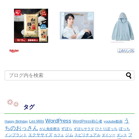
タグ
WordPress
う
Les Mills
WordPress初心者
Happy Birthday
youtube動画
ちのおっさん
ずぼら
ひとりぼっち
ぼっち
がん免疫療法
ずぼらサラダ
エクササイズ
ジム
ブ
インプラント
スピリチュアル
カフェ
ダイソー
ダンス