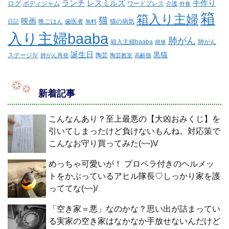
ランチ
レスミルズ
手作り
ログ
ボディジャム
ワードプレス
介護
外食
箱
箱入り主婦
猫
映画
晩ごはん
歯医者
猫の病気
日記
無料
入り主婦baaba
肺がん
箱入主婦baaba
肺がん
簡単
誕生日
黒猫
ステージⅣ
陶芸
肺がん再発
陶芸教室
高齢猫
新着記事
こんなんあり？至上最悪の【大凶おみくじ】を
引いてしまったけど負けないもんね。対応策で
こんなお守り買ってみた(~~)V
めっちゃ可愛いが！ プロペラ付きのヘルメッ
トをかぶっているアヒル隊長♡しっかり家を護
っててな(~~)/
「空き家＝悪」なのかな？思い出が詰まってい
る実家の空き家はなかなか手放せないんだけど