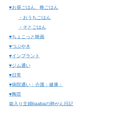
♥お昼ごはん、晩ごはん
・おうちごはん
・そとごはん
♥ちょこっと映画
♥つぶやき
♥インプラント
♥ジム通い
♥日常
♥病院通い：介護：健康：
♥陶芸
箱入り主婦baabaの肺がん日記