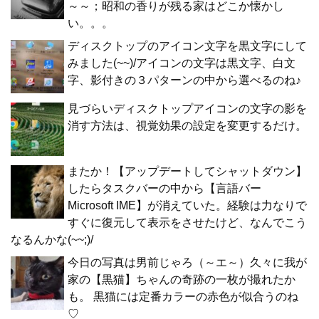
～～；昭和の香りが残る家はどこか懐かし
い。。。
ディスクトップのアイコン文字を黒文字にして
みました(~~)/アイコンの文字は黒文字、白文
字、影付きの３パターンの中から選べるのね♪
見づらいディスクトップアイコンの文字の影を
消す方法は、視覚効果の設定を変更するだけ。
またか！【アップデートしてシャットダウン】
したらタスクバーの中から【言語バー
Microsoft IME】が消えていた。経験は力なりで
すぐに復元して表示をさせたけど、なんでこう
なるんかな(~~;)/
今日の写真は男前じゃろ（～エ～）久々に我が
家の【黒猫】ちゃんの奇跡の一枚が撮れたか
も。 黒猫には定番カラーの赤色が似合うのね
♡