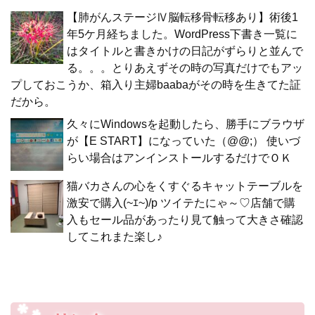
【肺がんステージⅣ脳転移骨転移あり】術後1
年5ケ月経ちました。WordPress下書き一覧に
はタイトルと書きかけの日記がずらりと並んで
る。。。とりあえずその時の写真だけでもアッ
プしておこうか、箱入り主婦baabaがその時を生きてた証
だから。
久々にWindowsを起動したら、勝手にブラウザ
が【E START】になっていた（@@;） 使いづ
らい場合はアンインストールするだけでＯＫ
猫バカさんの心をくすぐるキャットテーブルを
激安で購入(~ｴ~)/p ツイテたにゃ～♡店舗で購
入もセール品があったり見て触って大きさ確認
してこれまた楽し♪