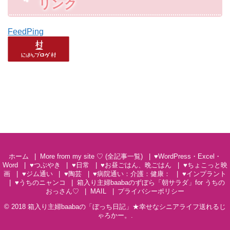
リンク
FeedPing
ホーム
More from my site ♡ (全記事一覧)
♥WordPress・Excel・
Word
♥つぶやき
♥日常
♥お昼ごはん、晩ごはん
♥ちょこっと映
画
♥ジム通い
♥陶芸
♥病院通い：介護：健康：
♥インプラント
♥うちのニャンコ
箱入り主婦baabaのずぼら「朝サラダ」for うちの
おっさん♡
MAIL
プライバシーポリシー
© 2018
箱入り主婦baabaの「ぼっち日記」★幸せなシニアライフ送れるじ
ゃろかー。
.