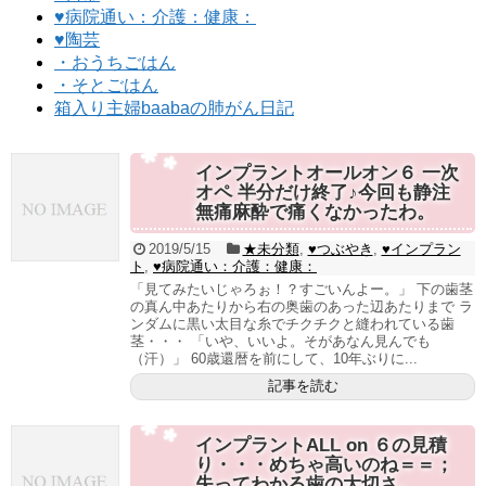
♥病院通い：介護：健康：
♥陶芸
・おうちごはん
・そとごはん
箱入り主婦baabaの肺がん日記
インプラントオールオン６ 一次
オペ 半分だけ終了♪今回も静注
無痛麻酔で痛くなかったわ。
2019/5/15
★未分類
,
♥つぶやき
,
♥インプラン
ト
,
♥病院通い：介護：健康：
「見てみたいじゃろぉ！？すごいんよー。」 下の歯茎
の真ん中あたりから右の奥歯のあった辺あたりまで ラ
ンダムに黒い太目な糸でチクチクと縫われている歯
茎・・・ 「いや、いいよ。そがあなん見んでも
（汗）」 60歳還暦を前にして、10年ぶりに...
記事を読む
インプラントALL on ６の見積
り・・・めちゃ高いのね＝＝；
失ってわかる歯の大切さ。