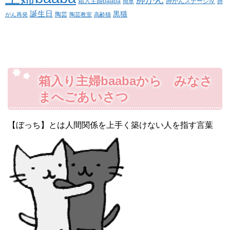
肺がん
箱入主婦baaba
肺がんステージⅣ
簡単
肺
誕生日
黒猫
陶芸
がん再発
陶芸教室
高齢猫
箱入り主婦baabaから みなさ
まへごあいさつ
【ぼっち】とは人間関係を上手く築けない人を指す言葉