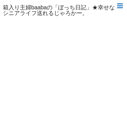
箱入り主婦baabaの「ぼっち日記」★幸せな
シニアライフ送れるじゃろかー。