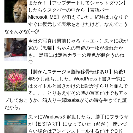
またか！【アップデートしてシャットダウン】
したらタスクバーの中から【言語バー
Microsoft IME】が消えていた。経験は力なりで
すぐに復元して表示をさせたけど、なんでこう
なるんかな(~~;)/
今日の写真は男前じゃろ（～エ～）久々に我が
家の【黒猫】ちゃんの奇跡の一枚が撮れたか
も。 黒猫には定番カラーの赤色が似合うのね
♡
【肺がんステージⅣ脳転移骨転移あり】術後1
年5ケ月経ちました。WordPress下書き一覧に
はタイトルと書きかけの日記がずらりと並んで
る。。。とりあえずその時の写真だけでもアッ
プしておこうか、箱入り主婦baabaがその時を生きてた証
だから。
久々にWindowsを起動したら、勝手にブラウザ
が【E START】になっていた（@@;） 使いづ
らい場合はアンインストールするだけでＯＫ