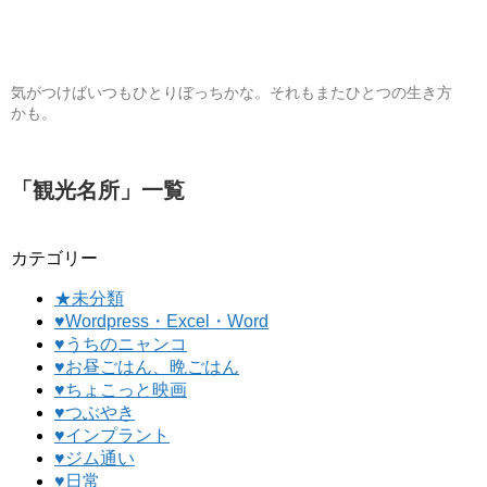
気がつけばいつもひとりぼっちかな。それもまたひとつの生き方
かも。
「
観光名所
」
一覧
カテゴリー
★未分類
♥Wordpress・Excel・Word
♥うちのニャンコ
♥お昼ごはん、晩ごはん
♥ちょこっと映画
♥つぶやき
♥インプラント
♥ジム通い
♥日常