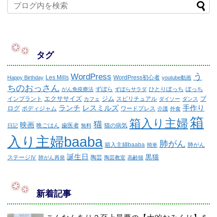
タグ
WordPress
う
Les Mills
WordPress初心者
Happy Birthday
youtube動画
ちのおっさん
ずぼら
ひとりぼっち
ぼっち
がん免疫療法
ずぼらサラダ
エクササイズ
ジム
ブ
インプラント
スピリチュアル
カフェ
ダイソー
ダンス
ランチ
レスミルズ
手作り
ログ
ボディジャム
ワードプレス
介護
外食
箱
箱入り主婦
猫
映画
晩ごはん
歯医者
猫の病気
日記
無料
入り主婦baaba
肺がん
箱入主婦baaba
肺がん
簡単
誕生日
黒猫
ステージⅣ
陶芸
肺がん再発
陶芸教室
高齢猫
新着記事