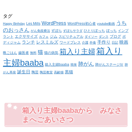
タグ
WordPress
うち
Les Mills
WordPress初心者
Happy Birthday
youtube動画
のおっさん
ずぼら
ひとりぼっち
ぼっち
インプ
がん免疫療法
ずぼらサラダ
エクササイズ
ジム
ブログ
ラント
スピリチュアル
ボ
カフェ
ダイソー
ダンス
ランチ
レスミルズ
手作り
映画
ディジャム
ワードプレス
介護
外食
日記
箱入り
箱入り主婦
猫
晩ごはん
歯医者
猫の病気
無料
主婦baaba
肺がん
箱入主婦baaba
肺がんステージⅣ
簡単
肺
誕生日
黒猫
陶芸
がん再発
陶芸教室
高齢猫
箱入り主婦baabaから みなさ
まへごあいさつ