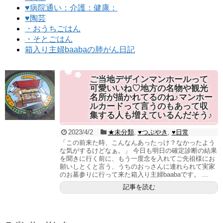
♥病院通い：介護：健康：
♥陶芸
・おうちごはん
・そとごはん
箱入り主婦baabaの肺がん日記
ご当地デザインマンホールって
可愛いいね♡地方の名物や観光
名所が描かれてるのね♪マンホー
ルカードって言うのもあって収
集する人も増えているんだそう♪
2023/4/2
★未分類
,
♥つぶやき
,
♥日常
「この前来た時、こんなんあったっけ？なかったよう
な気がするけどなぁ。」 今日も明日の確定診断の結果
を聞きに行く前に、もう一度念を入れてご先祖様にお
願いしとくと言う、うちのおっさんに連れられて実家
のお墓参りに行って来た箱入り主婦baabaです。 ...
記事を読む