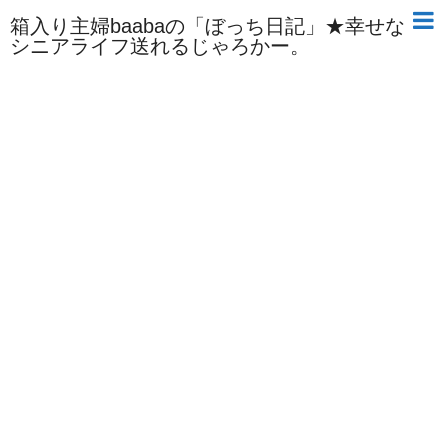
箱入り主婦baabaの「ぼっち日記」★幸せな
シニアライフ送れるじゃろかー。