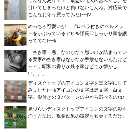
こんなんあり？至上最悪の【大凶おみくじ】を
引いてしまったけど負けないもんね。対応策で
こんなお守り買ってみた(~~)V
めっちゃ可愛いが！ プロペラ付きのヘルメッ
トをかぶっているアヒル隊長♡しっかり家を護
っててな(~~)/
「空き家＝悪」なのかな？思い出が詰まってい
る実家の空き家はなかなか手放せないんだけど
～～；昭和の香りが残る家はどこか懐かし
い。。。
ディスクトップのアイコン文字を黒文字にして
みました(~~)/アイコンの文字は黒文字、白文
字、影付きの３パターンの中から選べるのね♪
見づらいディスクトップアイコンの文字の影を
消す方法は、視覚効果の設定を変更するだけ。