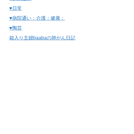
♥日常
♥病院通い：介護：健康：
♥陶芸
箱入り主婦baabaの肺がん日記