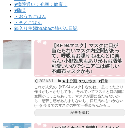
♥病院通い：介護：健康：
♥陶芸
・おうちごはん
・そとごはん
箱入り主婦baabaの肺がん日記
【KF-94マスク】マスクに口が
当たらないマスク内空間があっ
て、呼吸もお喋りもほんとに楽
ちん♪小顔効果もあり形もお洒落
可愛いいのでシニアには嬉しい
不織布マスクかも♪
2021/3/1
★未分類
,
♥つぶやき
,
♥日常
これが人気の【KF-94マスク】なのね。 思ってたより
作りがしっかりしてる。 それでいてマスクと口の間に
空間がほっこらあって、マスクが唇に当たらないか
ら、息苦し感があんまりないし、口紅汚れもつかない
(~~)/ 今までのマスクの中で一番楽ちんかも...
記事を読む