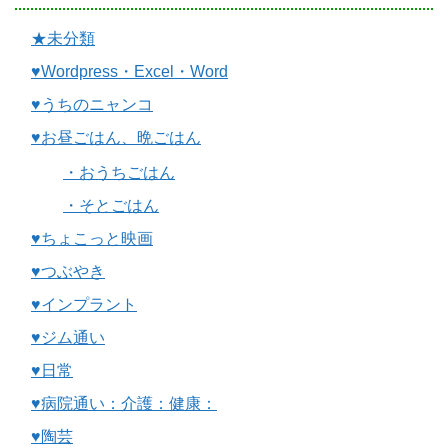
★未分類
♥Wordpress・Excel・Word
♥うちのニャンコ
♥お昼ごはん、晩ごはん
・おうちごはん
・そとごはん
♥ちょこっと映画
♥つぶやき
♥インプラント
♥ジム通い
♥日常
♥病院通い：介護：健康：
♥陶芸