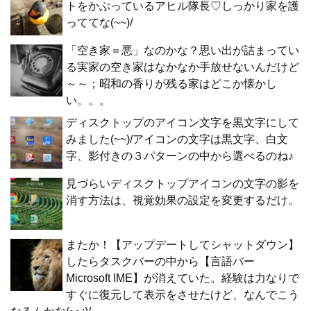
トをかぶっているアヒル隊長♡しっかり家を護
っててな(~~)/
「空き家＝悪」なのかな？思い出が詰まってい
る実家の空き家はなかなか手放せないんだけど
～～；昭和の香りが残る家はどこか懐かし
い。。。
ディスクトップのアイコン文字を黒文字にして
みました(~~)/アイコンの文字は黒文字、白文
字、影付きの３パターンの中から選べるのね♪
見づらいディスクトップアイコンの文字の影を
消す方法は、視覚効果の設定を変更するだけ。
またか！【アップデートしてシャットダウン】
したらタスクバーの中から【言語バー
Microsoft IME】が消えていた。経験は力なりで
すぐに復元して表示をさせたけど、なんでこう