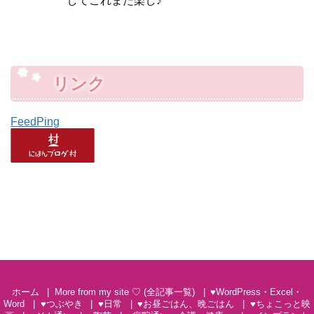
してこれまた楽し♪
リンク
FeedPing
ホーム
More from my site ♡ (全記事一覧)
♥WordPress・Excel・
Word
♥つぶやき
♥日常
♥お昼ごはん、晩ごはん
♥ちょこっと映