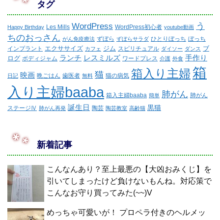
タグ
WordPress
う
Les Mills
WordPress初心者
Happy Birthday
youtube動画
ちのおっさん
ずぼら
ひとりぼっち
ぼっち
がん免疫療法
ずぼらサラダ
エクササイズ
ジム
ブ
インプラント
スピリチュアル
カフェ
ダイソー
ダンス
ランチ
レスミルズ
手作り
ログ
ボディジャム
ワードプレス
介護
外食
箱
箱入り主婦
猫
映画
晩ごはん
歯医者
猫の病気
日記
無料
入り主婦baaba
肺がん
箱入主婦baaba
肺がん
簡単
誕生日
黒猫
ステージⅣ
陶芸
肺がん再発
陶芸教室
高齢猫
新着記事
こんなんあり？至上最悪の【大凶おみくじ】を
引いてしまったけど負けないもんね。対応策で
こんなお守り買ってみた(~~)V
めっちゃ可愛いが！ プロペラ付きのヘルメッ