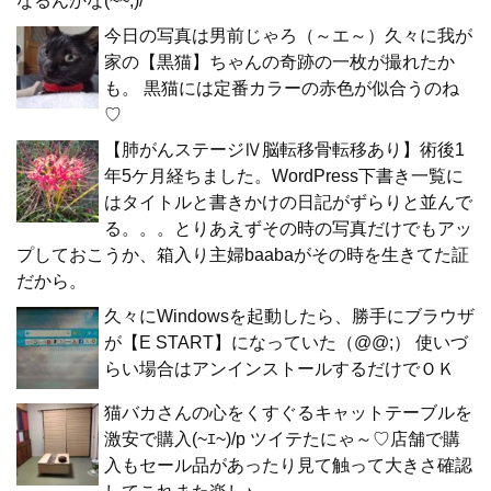
なるんかな(~~;)/
今日の写真は男前じゃろ（～エ～）久々に我が
家の【黒猫】ちゃんの奇跡の一枚が撮れたか
も。 黒猫には定番カラーの赤色が似合うのね
♡
【肺がんステージⅣ脳転移骨転移あり】術後1
年5ケ月経ちました。WordPress下書き一覧に
はタイトルと書きかけの日記がずらりと並んで
る。。。とりあえずその時の写真だけでもアッ
プしておこうか、箱入り主婦baabaがその時を生きてた証
だから。
久々にWindowsを起動したら、勝手にブラウザ
が【E START】になっていた（@@;） 使いづ
らい場合はアンインストールするだけでＯＫ
猫バカさんの心をくすぐるキャットテーブルを
激安で購入(~ｴ~)/p ツイテたにゃ～♡店舗で購
入もセール品があったり見て触って大きさ確認