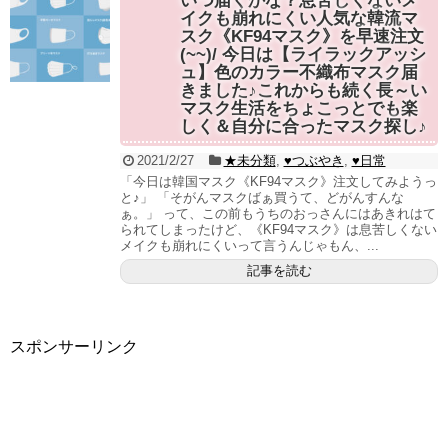
いつ届くかな？息苦しくないメ
イクも崩れにくい人気な韓流マ
スク《KF94マスク》を早速注文
(~~)/ 今日は【ライラックアッシ
ュ】色のカラー不織布マスク届
きました♪これからも続く長～い
マスク生活をちょこっとでも楽
しく＆自分に合ったマスク探し♪
2021/2/27
★未分類
,
♥つぶやき
,
♥日常
「今日は韓国マスク《KF94マスク》注文してみようっ
と♪」 「そがんマスクばぁ買うて、どがんすんな
ぁ。」 って、この前もうちのおっさんにはあきれはて
られてしまったけど、《KF94マスク》は息苦しくない
メイクも崩れにくいって言うんじゃもん、...
記事を読む
スポンサーリンク