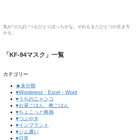
気がつけばいつもひとりぼっちかな。それもまたひとつの生き方
かも。
「
KF-94マスク
」
一覧
カテゴリー
★未分類
♥Wordpress・Excel・Word
♥うちのニャンコ
♥お昼ごはん、晩ごはん
♥ちょこっと映画
♥つぶやき
♥インプラント
♥ジム通い
♥日常