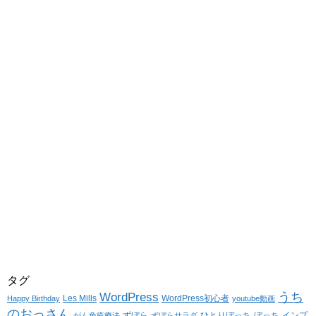
タグ
WordPress
うち
Les Mills
WordPress初心者
Happy Birthday
youtube動画
のおっさん
ずぼら
ひとりぼっち
ぼっち
インプ
がん免疫療法
ずぼらサラダ