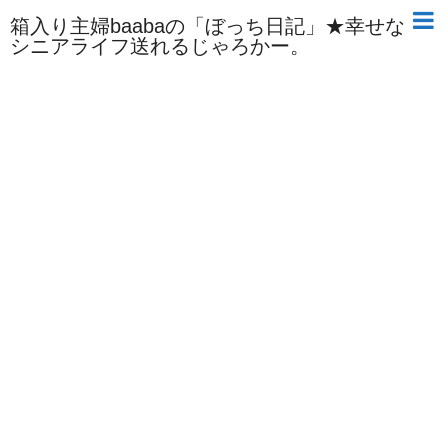
箱入り主婦baabaの「ぼっち日記」★幸せな
シニアライフ送れるじゃろかー。