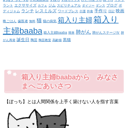
エクササイズ
ジム
ブログ
ラント
スピリチュアル
ボ
カフェ
ダイソー
ダンス
ランチ
レスミルズ
手作り
映画
ディジャム
ワードプレス
介護
外食
日記
箱入り
箱入り主婦
猫
晩ごはん
歯医者
猫の病気
無料
主婦baaba
肺がん
箱入主婦baaba
肺がんステージⅣ
簡単
肺
誕生日
黒猫
陶芸
がん再発
陶芸教室
高齢猫
箱入り主婦baabaから みなさ
まへごあいさつ
【ぼっち】とは人間関係を上手く築けない人を指す言葉