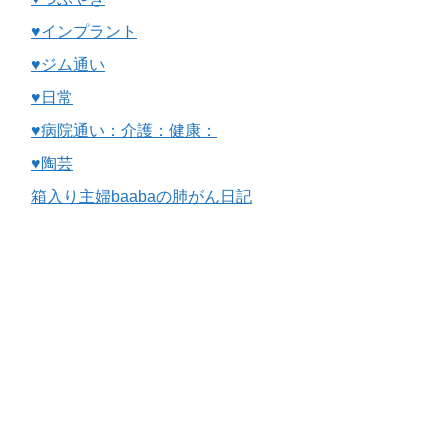
♥インプラント
♥ジム通い
♥日常
♥病院通い：介護：健康：
♥陶芸
箱入り主婦baabaの肺がん日記