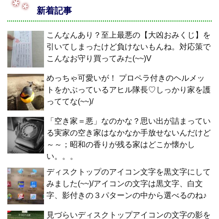
新着記事
こんなんあり？至上最悪の【大凶おみくじ】を
引いてしまったけど負けないもんね。対応策で
こんなお守り買ってみた(~~)V
めっちゃ可愛いが！ プロペラ付きのヘルメッ
トをかぶっているアヒル隊長♡しっかり家を護
っててな(~~)/
「空き家＝悪」なのかな？思い出が詰まってい
る実家の空き家はなかなか手放せないんだけど
～～；昭和の香りが残る家はどこか懐かし
い。。。
ディスクトップのアイコン文字を黒文字にして
みました(~~)/アイコンの文字は黒文字、白文
字、影付きの３パターンの中から選べるのね♪
見づらいディスクトップアイコンの文字の影を