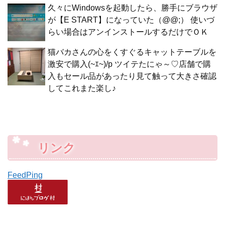
久々にWindowsを起動したら、勝手にブラウザ
が【E START】になっていた（@@;） 使いづ
らい場合はアンインストールするだけでＯＫ
猫バカさんの心をくすぐるキャットテーブルを
激安で購入(~ｴ~)/p ツイテたにゃ～♡店舗で購
入もセール品があったり見て触って大きさ確認
してこれまた楽し♪
リンク
FeedPing