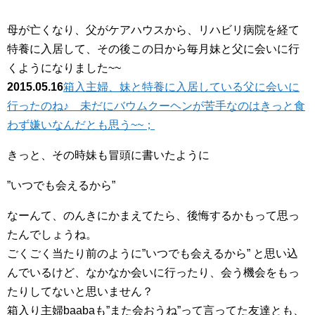
母が亡くなり、父がケアハウスから、リハビリ病院を経て
特養に入居して、その後この日から毎月妹と父に会いに行
くようになりました~~
2015.05.16
箱入主婦、妹と特養に入居している父に会いに
行ったのね♪ 未だにバウムクーヘンが苦手なのはきっと食
わず嫌いなんだとも思う~~；
きっと、その時妹も冒頭に書いたように
”いつでも会えるから”
なーんて、のんきにかまえてたら、後悔するかもって思っ
たんでしょうね。
ごくごく当たり前のように”いつでも会えるから” と思い込
んでいるけど、なかなか会いに行ったり、会う機会をもっ
たりしてないと思いません？
箱入り主婦baabaも”また会おうね”って言ってた友達とも、