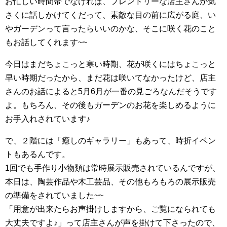
お忙しい時間帯でなければ、フレンドリーな店主さんが気
さくに話しかけてくだって、素敵な目の前に広がる庭、い
やガーデンって言ったらいいのかな、そこに咲く花のこと
もお話してくれます~~
今日はまだちょこっと寒い時期、花が咲くにはちょこっと
早い時期だったから、まだ花は咲いてなかったけど、店主
さんのお話によると5月6月が一番の見ごろなんだそうです
よ。もちろん、その後もガーデンのお花を楽しめるように
お手入れされています♪
で、２階には「癒しのギャラリー」もあって、時折イベン
トもあるんです。
1回でも手作り小物類は常時展示販売されているんですが、
本日は、陶芸作品や木工芸品、その他もろもろの展示販売
の準備をされていました~~
「用意が出来たらお声掛けしますから、ご覧になられても
大丈夫ですよ♪」って店主さんが声を掛けて下さったので、