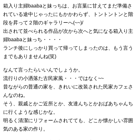
箱入り主婦baabaと妹っちは、お言葉に甘えてまだ準備さ
れている途中じゃったにもかかわらず、トントントンと階
段を昇って２階のギャラリーへ(~~)/
出されて並べられる作品が次から次へと気になる箱入り主
婦baabaと妹っち・・・・
ランチ後にしっかり買って帰ってしまったのは、もう言う
までもありませんね(笑)
なんて言ったらいいんでしょうか。
流行りの小洒落た古民家風・・・ではなく~~
昔ながらの普通の家を、きれいに改装された民家カフェさ
んなのね。
そう、親戚とかご近所とか、友達んちとかおばあちゃんち
に行くような感じかな。
明るく清潔にリフォームされてても、どこか懐かしい雰囲
気のある家の作り。