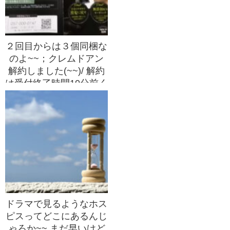
２回目からは３個同梱な
のよ~~；クレムドアン
解約しました(~~)/ 解約
は受付終了時間10分前く
らいに電話でしてみたん
よ♪ほんと定期購入の初
回限定価格やお試し価格
には気を付けようね
~~；
ドラマで見るようなホス
ピスってどこにあるんじ
ゃろか~~ まだ早いけど