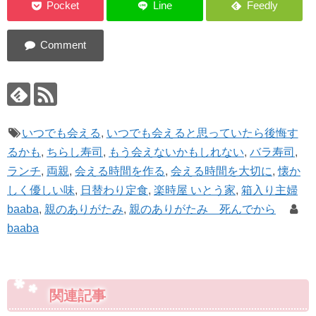
いつでも会える
,
いつでも会えると思っていたら後悔す
るかも
,
ちらし寿司
,
もう会えないかもしれない
,
バラ寿司
,
ランチ
,
両親
,
会える時間を作る
,
会える時間を大切に
,
懐か
しく優しい味
,
日替わり定食
,
楽時屋 いとう家
,
箱入り主婦
baaba
,
親のありがたみ
,
親のありがたみ 死んでから
baaba
関連記事