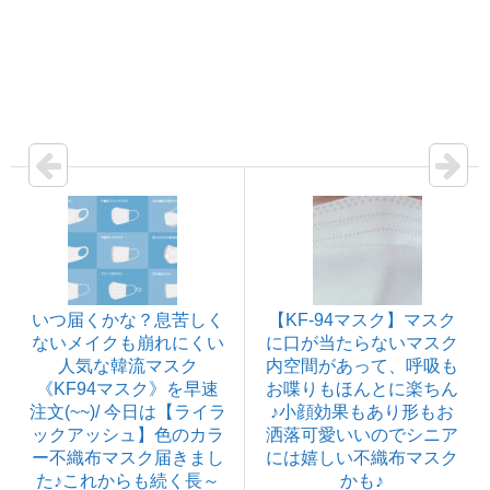
いつ届くかな？息苦しく
【KF-94マスク】マスク
ないメイクも崩れにくい
に口が当たらないマスク
人気な韓流マスク
内空間があって、呼吸も
《KF94マスク》を早速
お喋りもほんとに楽ちん
注文(~~)/ 今日は【ライラ
♪小顔効果もあり形もお
ックアッシュ】色のカラ
洒落可愛いいのでシニア
ー不織布マスク届きまし
には嬉しい不織布マスク
た♪これからも続く長～
かも♪