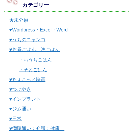
カテゴリー
★未分類
♥Wordpress・Excel・Word
♥うちのニャンコ
♥お昼ごはん、晩ごはん
・おうちごはん
・そとごはん
♥ちょこっと映画
♥つぶやき
♥インプラント
♥ジム通い
♥日常
♥病院通い：介護：健康：