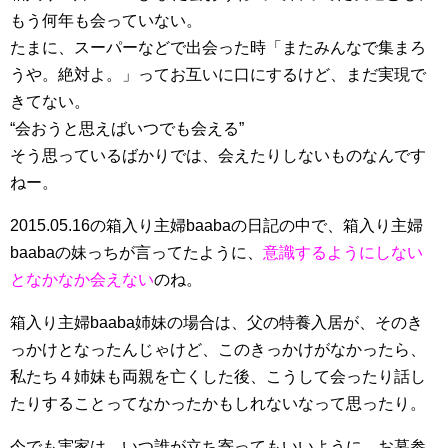
もう何年も会っていない。
たまに、スーパーなどで出会った時「またみんなで集まろ
うや。絶対よ。」ってお互いに口にするけど、まだ実現で
きてない。
“会おうと思えばいつでも会える”
そう思っているばかりでは、会えたりしないものなんです
ねー。
2015.05.16の箱入り主婦baabaの日記の中で、箱入り主婦
baabaの妹っちが言ってたように、
意識するようにしない
となかなか会えない
のね。
箱入り主婦baaba姉妹の場合は、父の特養入居が、そのき
っかけとなったんじゃけど、このきっかけがなかったら、
私たち４姉妹も両親を亡くした後、こうして会ったり話し
たりすることってなかったかもしれないなって思ったり。
今でも実家は、いつ誰が立ち寄ってもいいように、お墓参