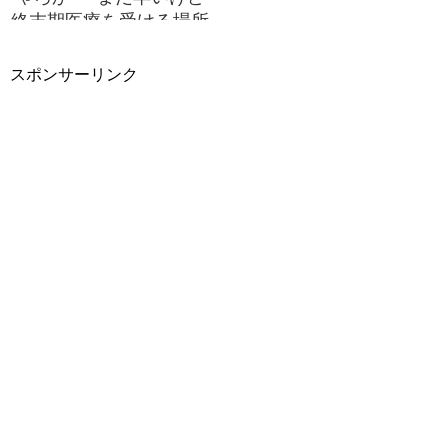
終末期医療を受ける場所
のことも考えとかなきゃ
です。骨転移を考慮して
スポンサーリンク
【老健】にもさり気に話
を聞いてみた。。。