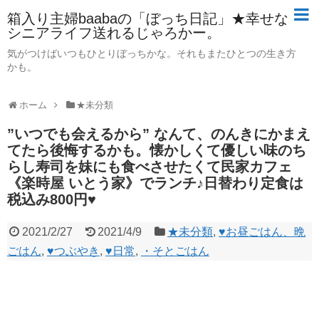
箱入り主婦baabaの「ぼっち日記」★幸せな
シニアライフ送れるじゃろかー。
気がつけばいつもひとりぼっちかな。それもまたひとつの生き方
かも。
ホーム
★未分類
”いつでも会えるから” なんて、のんきにかまえ
てたら後悔するかも。懐かしくて優しい味のち
らし寿司を妹にも食べさせたくて民家カフェ
《楽時屋 いとう家》でランチ♪日替わり定食は
税込み800円♥
2021/2/27
2021/4/9
★未分類
,
♥お昼ごはん、晩
ごはん
,
♥つぶやき
,
♥日常
,
・そとごはん