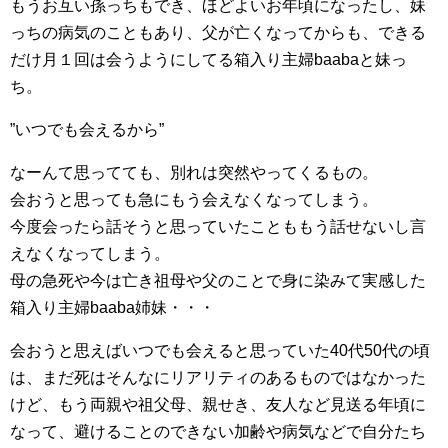
もうお互い孫っちもでき、ほどよいお年頃になったし、妹
っちの病気のこともあり、父が亡くなってからも、できる
だけ月１回は会うようにしてる箱入り主婦baabaと妹っ
ち。
”いつでも会えるから”
なーんて思ってても、別れは突然やってくるもの。
会おうと思っても急にもう会えなくなってしまう。
今度会ったら話そうと思っていたことももう話せないし言
えなくなってしまう。
母の急死や今は亡き祖母や父のことで身に染みて実感した
箱入り主婦baaba姉妹・・・
会おうと思えばいつでも会えると思っていた40代50代の頃
は、まだ死はそんなにリアリティのあるものではなかった
けど、もう両親や祖父母、親せき、友人など見送る年頃に
なって、避けることのできない加齢や病気などで自分たち