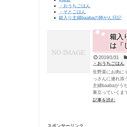
・おうちごはん
・そとごはん
箱入り主婦baabaの肺がん日記
箱入
は「
2019/1/31
・おうちごはん
生野菜にお肉に
っさんに連れ添
主婦baabaが
巣立っていくまで
記事を読む
スポンサーリンク