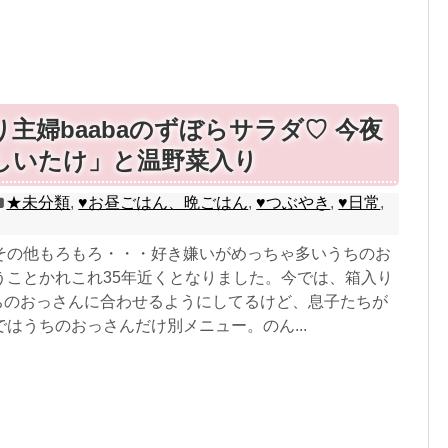
り主婦baabaのずぼらサラダ♡ 今夜
しいたけ」と温野菜入り
★未分類
,
♥お昼ごはん、晩ごはん
,
♥つぶやき
,
♥日常
,
その他もろもろ・・・好き嫌いがめっちゃ多いうちのお
うことかれこれ35年近くとなりました。今では、箱入り
うちのおっさんに合わせるようにしてるけど、息子たちが
はうちのおっさんだけ別メニュー。のん...