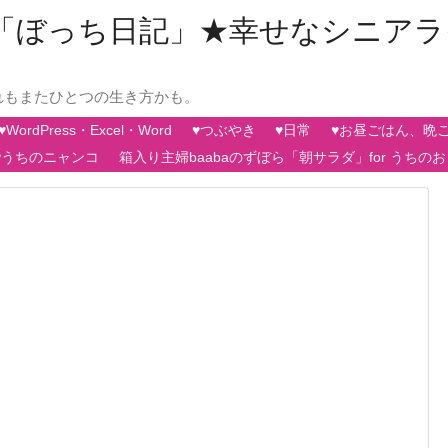
aの「ぼっち日記」★幸せなシニア
れもまたひとつの生き方かも。
♥WordPress・Excel・Word
♥つぶやき
♥日常
♥お昼ごはん、晩
♥うちのニャンコ
箱入り主婦baabaのずぼら「朝サラダ」for うちの