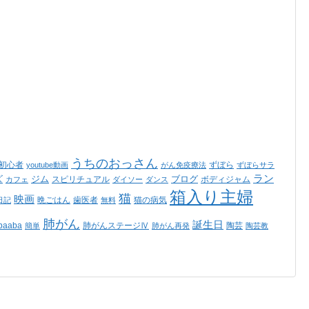
うちのおっさん
ss初心者
ずぼら
youtube動画
がん免疫療法
ずぼらサラ
ラン
ズ
ジム
ブログ
スピリチュアル
ボディジャム
カフェ
ダイソー
ダンス
箱入り主婦
猫
映画
晩ごはん
歯医者
猫の病気
日記
無料
肺がん
誕生日
aaba
肺がんステージⅣ
陶芸
簡単
肺がん再発
陶芸教