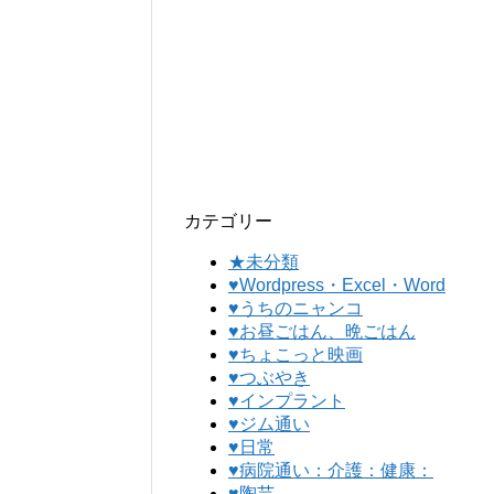
カテゴリー
★未分類
♥Wordpress・Excel・Word
♥うちのニャンコ
♥お昼ごはん、晩ごはん
♥ちょこっと映画
♥つぶやき
♥インプラント
♥ジム通い
♥日常
♥病院通い：介護：健康：
♥陶芸