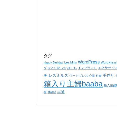
タグ
WordPress
Les Mills
WordPre
Happy Birthday
エクササイ
ひとりぼっち
ぼっち
インプラント
ダ
チ
レスミルズ
手作り
ワードプレス
介護
外食
箱入り主婦baaba
箱入主婦b
黒猫
室
高齢猫