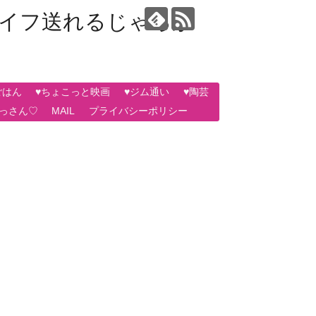
ライフ送れるじゃろか
ごはん
♥ちょこっと映画
♥ジム通い
♥陶芸
おっさん♡
MAIL
プライバシーポリシー