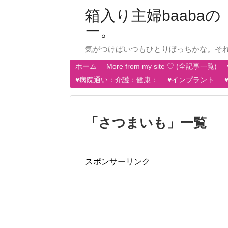
箱入り主婦baab
ー。
気がつけばいつもひとりぼっちかな。そ
ホーム
More from my site ♡ (全記事一覧)
♥病院通い：介護：健康：
♥インプラント
「
さつまいも
」
一覧
スポンサーリンク