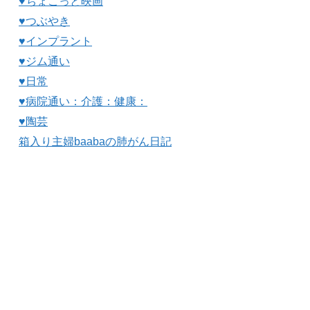
♥ちょこっと映画
♥つぶやき
♥インプラント
♥ジム通い
♥日常
♥病院通い：介護：健康：
♥陶芸
箱入り主婦baabaの肺がん日記