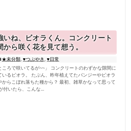
強いね、ビオラくん。コンクリート
間から咲く花を見て想う。
★未分類
,
♥つぶやき
,
♥日常
ところで咲いてるが~~」 コンクリートのわずかな隙間に
ているビオラ。 たぶん、昨年植えてたパンジーやビオラ
中からこぼれ落ちた種から？ 最初、雑草かなって思って
が付いたら、こんな...