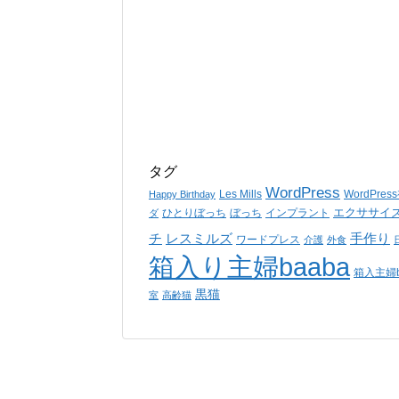
タグ
WordPress
Les Mills
WordPre
Happy Birthday
エクササイ
ひとりぼっち
ぼっち
インプラント
ダ
チ
レスミルズ
手作り
ワードプレス
介護
外食
箱入り主婦baaba
箱入主婦b
黒猫
室
高齢猫