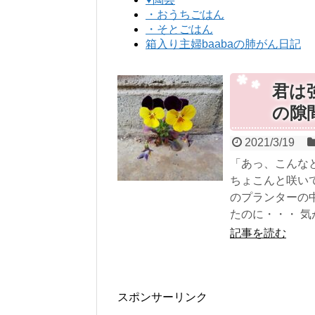
・おうちごはん
・そとごはん
箱入り主婦baabaの肺がん日記
君は
の隙
2021/3/19
「あっ、こんな
ちょこんと咲い
のプランターの
たのに・・・ 気
記事を読む
スポンサーリンク