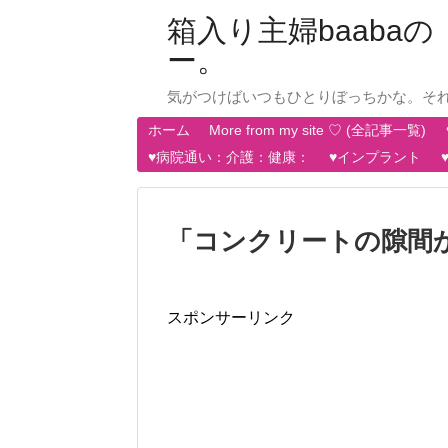
箱入り主婦baab
ー。
気がつけばいつもひとりぼっちかな。そ
ホーム
More from my site ♡ (全記事一覧)
♥病院通い：介護：健康：
♥インプラント
「
コンクリートの隙間
スポンサーリンク