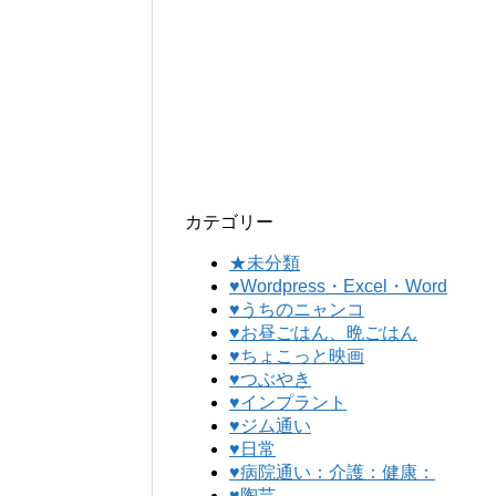
カテゴリー
★未分類
♥Wordpress・Excel・Word
♥うちのニャンコ
♥お昼ごはん、晩ごはん
♥ちょこっと映画
♥つぶやき
♥インプラント
♥ジム通い
♥日常
♥病院通い：介護：健康：
♥陶芸