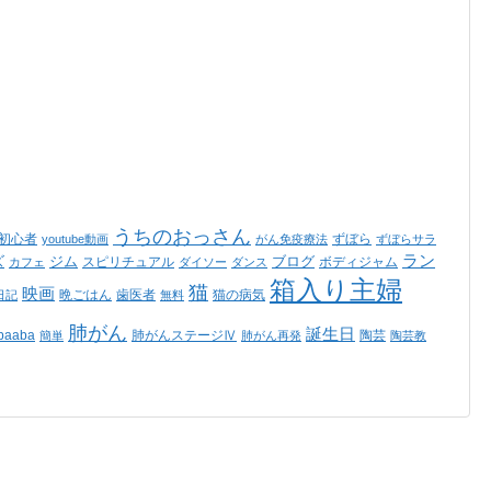
うちのおっさん
ss初心者
ずぼら
youtube動画
がん免疫療法
ずぼらサラ
ラン
ズ
ジム
ブログ
スピリチュアル
ボディジャム
カフェ
ダイソー
ダンス
箱入り主婦
猫
映画
晩ごはん
歯医者
猫の病気
日記
無料
肺がん
誕生日
aaba
肺がんステージⅣ
陶芸
簡単
肺がん再発
陶芸教