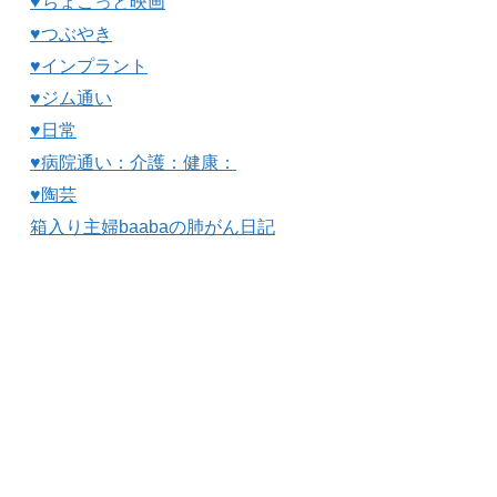
♥ちょこっと映画
♥つぶやき
♥インプラント
♥ジム通い
♥日常
♥病院通い：介護：健康：
♥陶芸
箱入り主婦baabaの肺がん日記