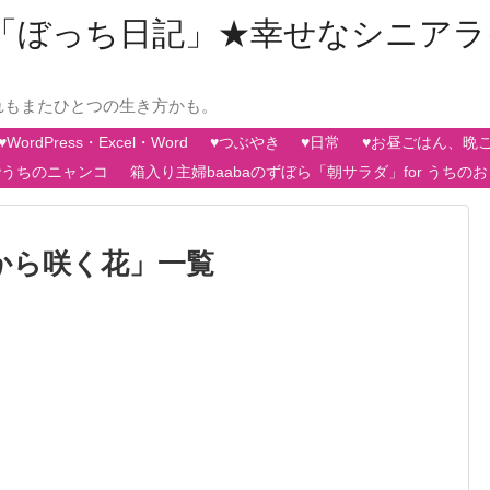
aの「ぼっち日記」★幸せなシニア
れもまたひとつの生き方かも。
♥WordPress・Excel・Word
♥つぶやき
♥日常
♥お昼ごはん、晩
♥うちのニャンコ
箱入り主婦baabaのずぼら「朝サラダ」for うちの
から咲く花
」
一覧