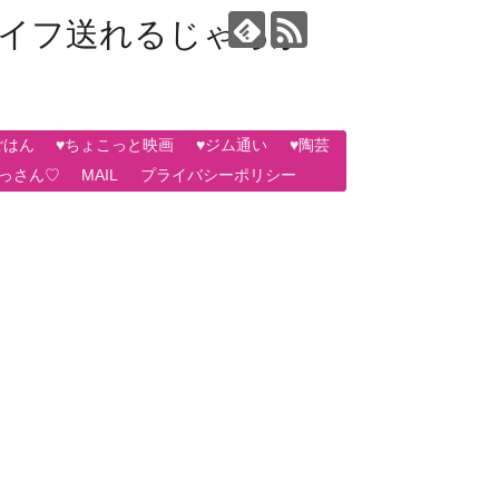
ライフ送れるじゃろか
ごはん
♥ちょこっと映画
♥ジム通い
♥陶芸
おっさん♡
MAIL
プライバシーポリシー